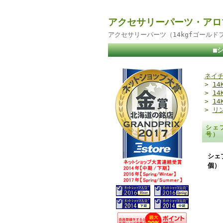
アクセサリーパーツ・アロ
アクセサリーパーツ（14kgfゴール
■
ネイチ
>
14
>
1
>
1
>
リ
シェ
号）
シェ
個）