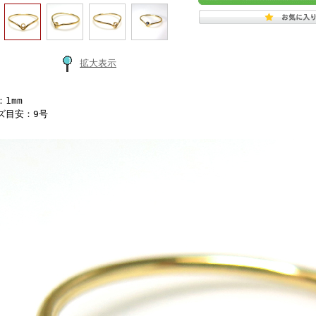
拡大表示
1mm
ズ目安：9号