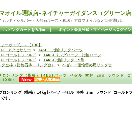
マオイル通販店-ネイチャーガイダンス（グリーン店
ドフィルド・シルバー・天然石ルース・真珠）アロマオイルなど卸売通販店
ショッピングカートをみる■
｜
ポイント会員登録・マイページへログイン
ャーガイダンス【TOP】
KGF アクセサリー
>
14KGF 指輪リングパーツ
4KGFゴールドフィルド
>
14KGFリングパーツ・指輪パーツ
4KGFゴールドフィルド
>
14KGF指輪リング・9号
ング空枠（指輪石枠・リング台）
>
ベゼル・覆輪留め用リング台
ブロンリング（指輪）14kgfパーツ ベゼル 空枠 2mm ラウンド 
 （5個）
ブロンリング（指輪）14kgfパーツ ベゼル 空枠 2mm ラウンド ゴールド
 です。