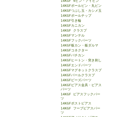
14KGF 9ピン・アイピン
14KGFボールピン・丸ピン
14KGFつぶし玉・カシメ玉
14KGFボールチップ
14KGF引き輪
14KGFカニカン
14KGF クラスプ
14KGFマンテル
14KGFフックパーツ
14KGF板カン・板ダルマ
14KGFコネクター
14KGFバチカン
14KGFヒートン・突き刺し
14KGFエンドパーツ
14KGFマグネットクラスプ
14KGFパールクラスプ
14KGFビーズパーツ
14KGFピアス金具・ピアス
パーツ
14KGF ピアスフックパー
ツ
14KGFポストピアス
14KGF フープピアスパー
ツ