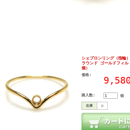
シェブロンリング（指輪）14
ラウンド ゴールドフィル
個）
価格:
9,5
購入数:
個
在庫
○