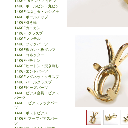
14KGF 9ピン・アイピン
14KGFボールピン・丸ピン
14KGFつぶし玉・カシメ玉
14KGFボールチップ
14KGF引き輪
14KGFカニカン
14KGF クラスプ
14KGFマンテル
14KGFフックパーツ
14KGF板カン・板ダルマ
14KGFコネクター
14KGFバチカン
14KGFヒートン・突き刺し
14KGFエンドパーツ
14KGFマグネットクラスプ
14KGFパールクラスプ
14KGFビーズパーツ
14KGFピアス金具・ピアス
パーツ
14KGF ピアスフックパー
ツ
14KGFポストピアス
14KGF フープピアスパー
ツ