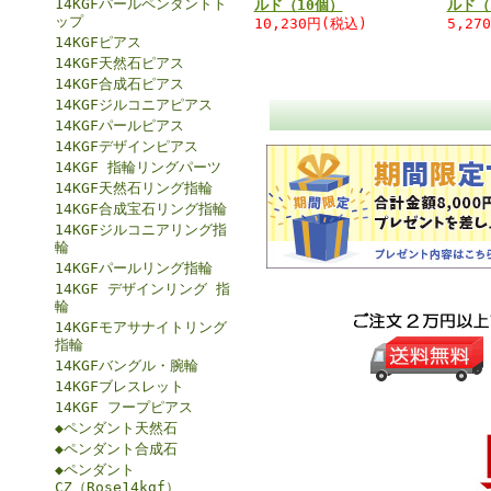
14KGFパールペンダントト
ルド（10個）
ルド（
ップ
10,230円(税込)
5,27
14KGFピアス
14KGF天然石ピアス
14KGF合成石ピアス
14KGFジルコニアピアス
14KGFパールピアス
14KGFデザインピアス
14KGF 指輪リングパーツ
14KGF天然石リング指輪
14KGF合成宝石リング指輪
14KGFジルコニアリング指
輪
14KGFパールリング指輪
14KGF デザインリング 指
輪
14KGFモアサナイトリング
指輪
14KGFバングル・腕輪
14KGFブレスレット
14KGF フープピアス
◆ペンダント天然石
◆ペンダント合成石
◆ペンダント
CZ（Rose14kgf）