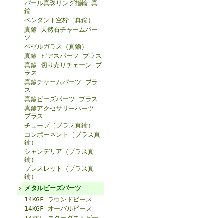
パール真珠リング指輪 真
鍮
ペンダント空枠（真鍮）
真鍮 天然石チャームパー
ツ
ベゼルガラス（真鍮）
真鍮 ピアスパーツ ブラス
真鍮 切り売りチェーン ブ
ラス
真鍮チャームパーツ ブラ
ス
真鍮ビーズパーツ ブラス
真鍮アクセサリーパーツ
ブラス
チューブ（ブラス真鍮）
コンポーネント（ブラス真
鍮）
シャンデリア（ブラス真
鍮）
ブレスレット（ブラス真
鍮）
メタルビーズパーツ
14KGF ラウンドビーズ
14KGF オーバルビーズ
14KGF スターダストビー