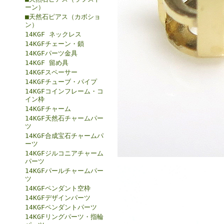
ーン）
■天然石ピアス（カボショ
ン）
14KGF ネックレス
14KGFチェーン・鎖
14KGFパーツ金具
14KGF 留め具
14KGFスペーサー
14KGFチューブ・パイプ
14KGFコインフレーム・コ
イン枠
14KGFチャーム
14KGF天然石チャームパー
ツ
14KGF合成宝石チャームパ
ーツ
14KGFジルコニアチャーム
パーツ
14KGFパールチャームパー
ツ
14KGFペンダント空枠
14KGFデザインパーツ
14KGFペンダントパーツ
14KGFリングパーツ・指輪