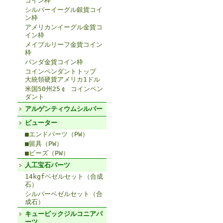
コイン枠
シルバーイーグル銀貨コイ
ン枠
アメリカンイーグル金貨コ
イン枠
メイプルリーフ金貨コイン
枠
パンダ金貨コイン枠
コインペンダントトップ
大統領硬貨アメリカ1ドル
米国50州25￠ コインペン
ダント
アルゲンティウムシルバー
ピューター
■エンドパーツ（PW）
■留具（PW）
■ビーズ（PW）
人工宝石パーツ
14kgfベゼルセット（合成
石）
シルバーベゼルセット（合
成石）
キュービックジルコニアパ
ーツ