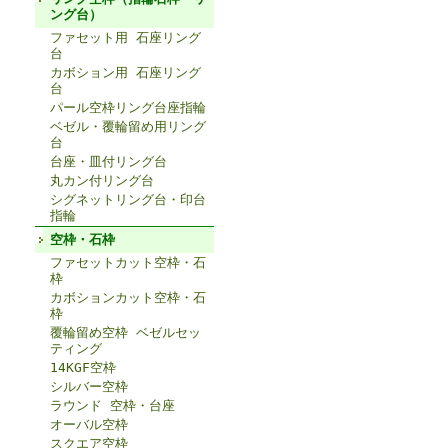
ング台）
ファセット用 石座リング
台
カボション用 石座リング
台
パール空枠リング台座指輪
ベゼル・覆輪留め用リング
台
台座・皿付リング台
丸カン付リング台
シグネットリング台・印台
指輪
空枠・石枠
ファセットカット空枠・石
枠
カボションカット空枠・石
枠
覆輪留め空枠 ベゼルセッ
ティング
14KGF空枠
シルバー空枠
ラウンド 空枠・台座
オーバル空枠
スクエア空枠