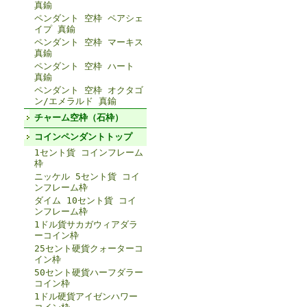
真鍮
ペンダント 空枠 ペアシェ
イプ 真鍮
ペンダント 空枠 マーキス
真鍮
ペンダント 空枠 ハート
真鍮
ペンダント 空枠 オクタゴ
ン/エメラルド 真鍮
チャーム空枠（石枠）
コインペンダントトップ
1セント貨 コインフレーム
枠
ニッケル 5セント貨 コイ
ンフレーム枠
ダイム 10セント貨 コイ
ンフレーム枠
1ドル貨サカガウィアダラ
ーコイン枠
25セント硬貨クォーターコ
イン枠
50セント硬貨ハーフダラー
コイン枠
1ドル硬貨アイゼンハワー