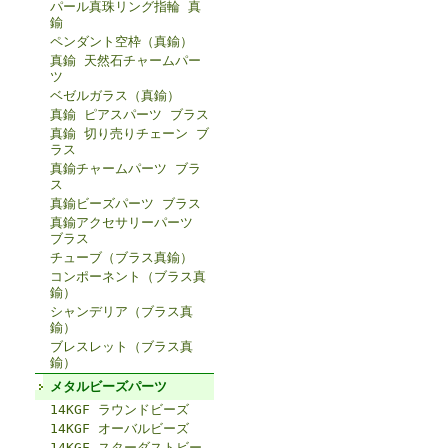
パール真珠リング指輪 真
鍮
ペンダント空枠（真鍮）
真鍮 天然石チャームパー
ツ
ベゼルガラス（真鍮）
真鍮 ピアスパーツ ブラス
真鍮 切り売りチェーン ブ
ラス
真鍮チャームパーツ ブラ
ス
真鍮ビーズパーツ ブラス
真鍮アクセサリーパーツ
ブラス
チューブ（ブラス真鍮）
コンポーネント（ブラス真
鍮）
シャンデリア（ブラス真
鍮）
ブレスレット（ブラス真
鍮）
メタルビーズパーツ
14KGF ラウンドビーズ
14KGF オーバルビーズ
14KGF スターダストビー