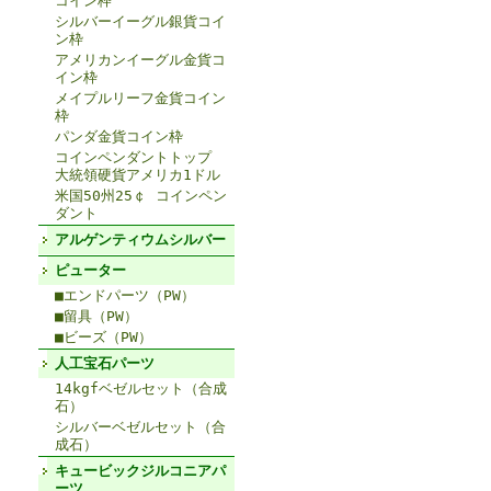
コイン枠
シルバーイーグル銀貨コイ
ン枠
アメリカンイーグル金貨コ
イン枠
メイプルリーフ金貨コイン
枠
パンダ金貨コイン枠
コインペンダントトップ
大統領硬貨アメリカ1ドル
米国50州25￠ コインペン
ダント
アルゲンティウムシルバー
ピューター
■エンドパーツ（PW）
■留具（PW）
■ビーズ（PW）
人工宝石パーツ
14kgfベゼルセット（合成
石）
シルバーベゼルセット（合
成石）
キュービックジルコニアパ
ーツ