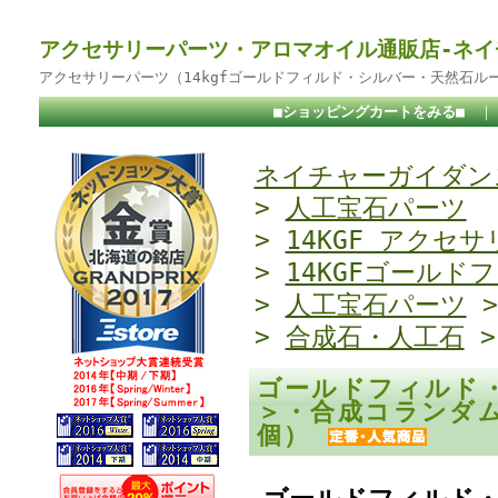
アクセサリーパーツ・アロマオイル通販店-ネイ
アクセサリーパーツ（14kgfゴールドフィルド・シルバー・天然石ル
■ショッピングカートをみる■
ネイチャーガイダンス
>
人工宝石パーツ
>
14KGF アクセサ
>
14KGFゴールド
>
人工宝石パーツ
>
合成石・人工石
ゴールドフィルド
＞・合成コランダム
個）