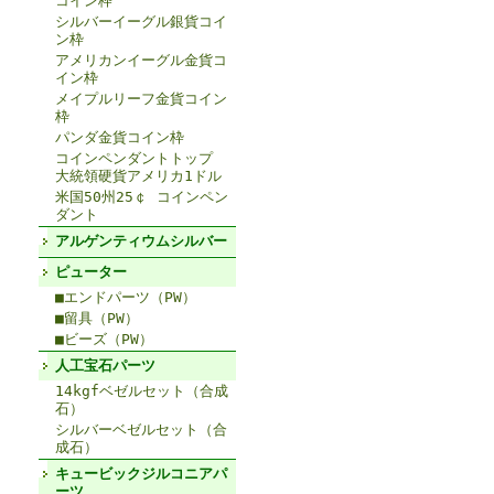
コイン枠
シルバーイーグル銀貨コイ
ン枠
アメリカンイーグル金貨コ
イン枠
メイプルリーフ金貨コイン
枠
パンダ金貨コイン枠
コインペンダントトップ
大統領硬貨アメリカ1ドル
米国50州25￠ コインペン
ダント
アルゲンティウムシルバー
ピューター
■エンドパーツ（PW）
■留具（PW）
■ビーズ（PW）
人工宝石パーツ
14kgfベゼルセット（合成
石）
シルバーベゼルセット（合
成石）
キュービックジルコニアパ
ーツ