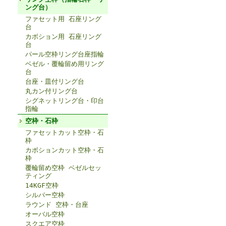
ング台）
ファセット用 石座リング
台
カボション用 石座リング
台
パール空枠リング台座指輪
ベゼル・覆輪留め用リング
台
台座・皿付リング台
丸カン付リング台
シグネットリング台・印台
指輪
空枠・石枠
ファセットカット空枠・石
枠
カボションカット空枠・石
枠
覆輪留め空枠 ベゼルセッ
ティング
14KGF空枠
シルバー空枠
ラウンド 空枠・台座
オーバル空枠
スクエア空枠