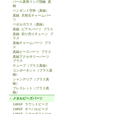
パール真珠リング指輪 真
鍮
ペンダント空枠（真鍮）
真鍮 天然石チャームパー
ツ
ベゼルガラス（真鍮）
真鍮 ピアスパーツ ブラス
真鍮 切り売りチェーン ブ
ラス
真鍮チャームパーツ ブラ
ス
真鍮ビーズパーツ ブラス
真鍮アクセサリーパーツ
ブラス
チューブ（ブラス真鍮）
コンポーネント（ブラス真
鍮）
シャンデリア（ブラス真
鍮）
ブレスレット（ブラス真
鍮）
メタルビーズパーツ
14KGF ラウンドビーズ
14KGF オーバルビーズ
14KGF スターダストビー