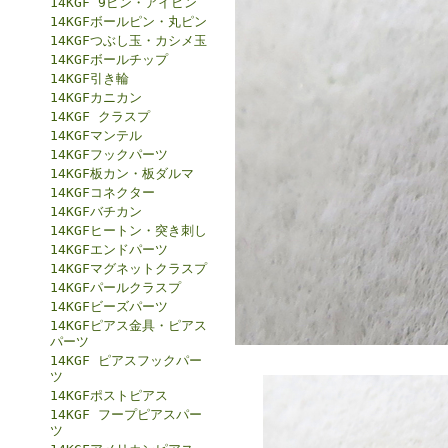
14KGF 9ピン・アイピン
14KGFボールピン・丸ピン
14KGFつぶし玉・カシメ玉
14KGFボールチップ
14KGF引き輪
14KGFカニカン
14KGF クラスプ
14KGFマンテル
14KGFフックパーツ
14KGF板カン・板ダルマ
14KGFコネクター
14KGFバチカン
14KGFヒートン・突き刺し
14KGFエンドパーツ
14KGFマグネットクラスプ
14KGFパールクラスプ
14KGFビーズパーツ
14KGFピアス金具・ピアス
パーツ
14KGF ピアスフックパー
ツ
14KGFポストピアス
14KGF フープピアスパー
ツ