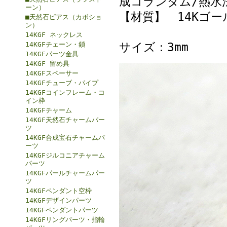
成コランダム/熱水
ーン）
【材質】 14Kゴー
■天然石ピアス（カボショ
ン）
14KGF ネックレス
サイズ：3mm
14KGFチェーン・鎖
14KGFパーツ金具
14KGF 留め具
14KGFスペーサー
14KGFチューブ・パイプ
14KGFコインフレーム・コ
イン枠
14KGFチャーム
14KGF天然石チャームパー
ツ
14KGF合成宝石チャームパ
ーツ
14KGFジルコニアチャーム
パーツ
14KGFパールチャームパー
ツ
14KGFペンダント空枠
14KGFデザインパーツ
14KGFペンダントパーツ
14KGFリングパーツ・指輪