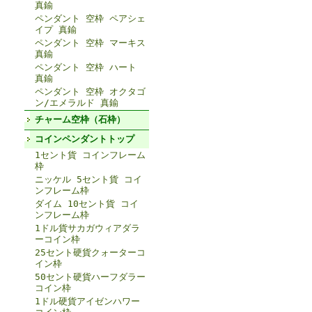
真鍮
ペンダント 空枠 ペアシェ
イプ 真鍮
ペンダント 空枠 マーキス
真鍮
ペンダント 空枠 ハート
真鍮
ペンダント 空枠 オクタゴ
ン/エメラルド 真鍮
チャーム空枠（石枠）
コインペンダントトップ
1セント貨 コインフレーム
枠
ニッケル 5セント貨 コイ
ンフレーム枠
ダイム 10セント貨 コイ
ンフレーム枠
1ドル貨サカガウィアダラ
ーコイン枠
25セント硬貨クォーターコ
イン枠
50セント硬貨ハーフダラー
コイン枠
1ドル硬貨アイゼンハワー