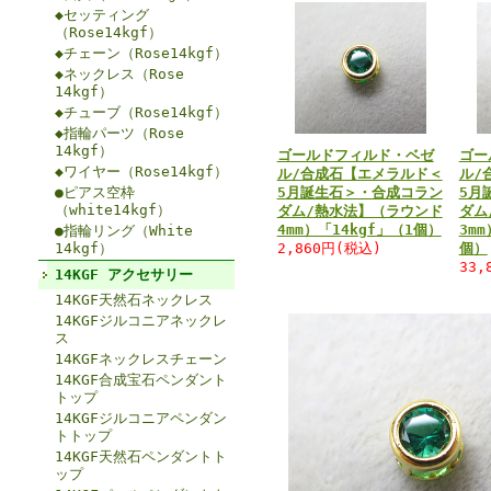
◆セッティング
（Rose14kgf）
◆チェーン（Rose14kgf）
◆ネックレス（Rose
14kgf）
◆チューブ（Rose14kgf）
◆指輪パーツ（Rose
14kgf）
ゴールドフィルド・ベゼ
ゴー
◆ワイヤー（Rose14kgf）
ル/合成石【エメラルド＜
ル/
●ピアス空枠
5月誕生石＞・合成コラン
5月
（white14kgf）
ダム/熱水法】（ラウンド
ダム
4mm）「14kgf」（1個）
3mm
●指輪リング（White
14kgf）
2,860円(税込)
個）
33,
14KGF アクセサリー
14KGF天然石ネックレス
14KGFジルコニアネックレ
ス
14KGFネックレスチェーン
14KGF合成宝石ペンダント
トップ
14KGFジルコニアペンダン
トトップ
14KGF天然石ペンダントト
ップ