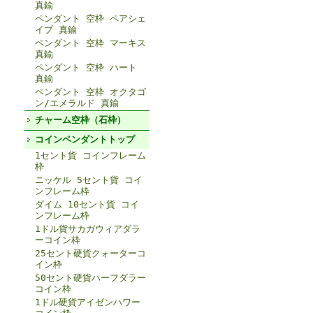
真鍮
ペンダント 空枠 ペアシェ
イプ 真鍮
ペンダント 空枠 マーキス
真鍮
ペンダント 空枠 ハート
真鍮
ペンダント 空枠 オクタゴ
ン/エメラルド 真鍮
チャーム空枠（石枠）
コインペンダントトップ
1セント貨 コインフレーム
枠
ニッケル 5セント貨 コイ
ンフレーム枠
ダイム 10セント貨 コイ
ンフレーム枠
1ドル貨サカガウィアダラ
ーコイン枠
25セント硬貨クォーターコ
イン枠
50セント硬貨ハーフダラー
コイン枠
1ドル硬貨アイゼンハワー