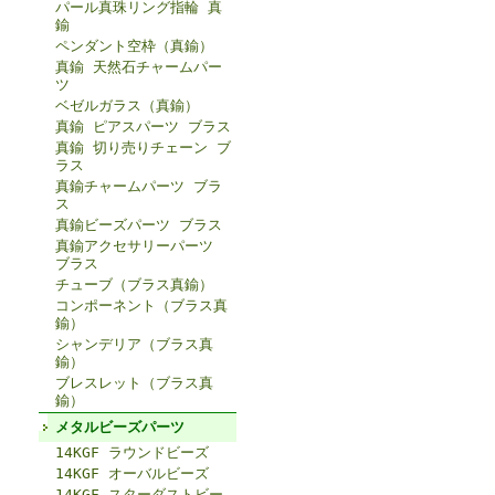
パール真珠リング指輪 真
鍮
ペンダント空枠（真鍮）
真鍮 天然石チャームパー
ツ
ベゼルガラス（真鍮）
真鍮 ピアスパーツ ブラス
真鍮 切り売りチェーン ブ
ラス
真鍮チャームパーツ ブラ
ス
真鍮ビーズパーツ ブラス
真鍮アクセサリーパーツ
ブラス
チューブ（ブラス真鍮）
コンポーネント（ブラス真
鍮）
シャンデリア（ブラス真
鍮）
ブレスレット（ブラス真
鍮）
メタルビーズパーツ
14KGF ラウンドビーズ
14KGF オーバルビーズ
14KGF スターダストビー