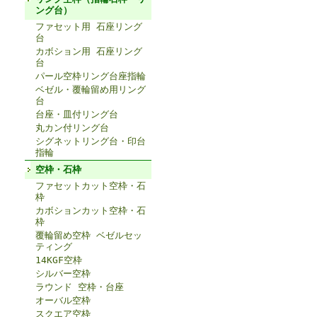
ング台）
ファセット用 石座リング
台
カボション用 石座リング
台
パール空枠リング台座指輪
ベゼル・覆輪留め用リング
台
台座・皿付リング台
丸カン付リング台
シグネットリング台・印台
指輪
空枠・石枠
ファセットカット空枠・石
枠
カボションカット空枠・石
枠
覆輪留め空枠 ベゼルセッ
ティング
14KGF空枠
シルバー空枠
ラウンド 空枠・台座
オーバル空枠
スクエア空枠