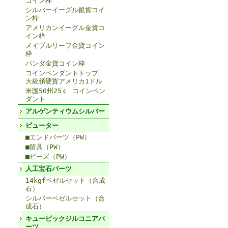
コイン枠
シルバーイーグル銀貨コイ
ン枠
アメリカンイーグル金貨コ
イン枠
メイプルリーフ金貨コイン
枠
パンダ金貨コイン枠
コインペンダントトップ
大統領硬貨アメリカ1ドル
米国50州25￠ コインペン
ダント
アルゲンティウムシルバー
ピューター
■エンドパーツ（PW）
■留具（PW）
■ビーズ（PW）
人工宝石パーツ
14kgfベゼルセット（合成
石）
シルバーベゼルセット（合
成石）
キュービックジルコニアパ
ーツ