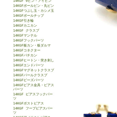
14KGF 9ピン・アイピン
14KGFボールピン・丸ピン
14KGFつぶし玉・カシメ玉
14KGFボールチップ
14KGF引き輪
14KGFカニカン
14KGF クラスプ
14KGFマンテル
14KGFフックパーツ
14KGF板カン・板ダルマ
14KGFコネクター
14KGFバチカン
14KGFヒートン・突き刺し
14KGFエンドパーツ
14KGFマグネットクラスプ
14KGFパールクラスプ
14KGFビーズパーツ
14KGFピアス金具・ピアス
パーツ
14KGF ピアスフックパー
ツ
14KGFポストピアス
14KGF フープピアスパー
ツ