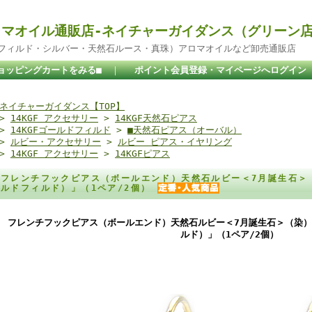
マオイル通販店-ネイチャーガイダンス（グリーン
ドフィルド・シルバー・天然石ルース・真珠）アロマオイルなど卸売通販店
ョッピングカートをみる■
｜
ポイント会員登録・マイページへログイン
ネイチャーガイダンス【TOP】
>
14KGF アクセサリー
>
14KGF天然石ピアス
>
14KGFゴールドフィルド
>
■天然石ピアス（オーバル）
>
ルビー・アクセサリー
>
ルビー ピアス・イヤリング
>
14KGF アクセサリー
>
14KGFピアス
フレンチフックピアス（ボールエンド）天然石ルビー＜7月誕生石＞（染）
ルドフィルド）」（1ペア/2個）
フレンチフックピアス（ボールエンド）天然石ルビー＜7月誕生石＞（染）14×
ルド）」（1ペア/2個）