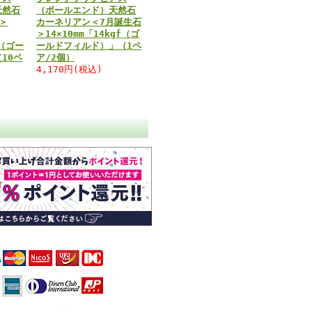
天然石
（ボールエンド）天然石
＞
カーネリアン＜7月誕生石
＞14×10mm「14kgf（ゴ
f（ゴー
ールドフィルド）」（1ペ
10ペ
ア/2個）
4,170円(税込)