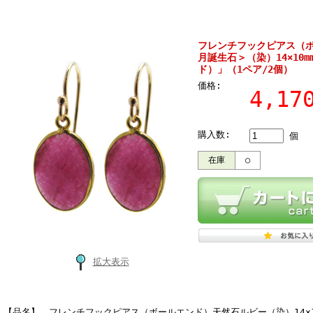
フレンチフックピアス（
月誕生石＞（染）14×10m
ド）」（1ペア/2個）
価格:
4,1
購入数:
個
在庫
○
拡大表示
【品名】 フレンチフックピアス（ボールエンド）天然石ルビー（染）14×10