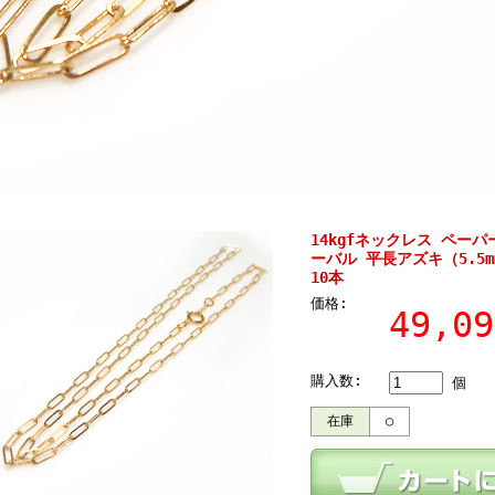
14kgfネックレス ペー
ーバル 平長アズキ（5.5m
10本
価格:
49,0
購入数:
個
在庫
○