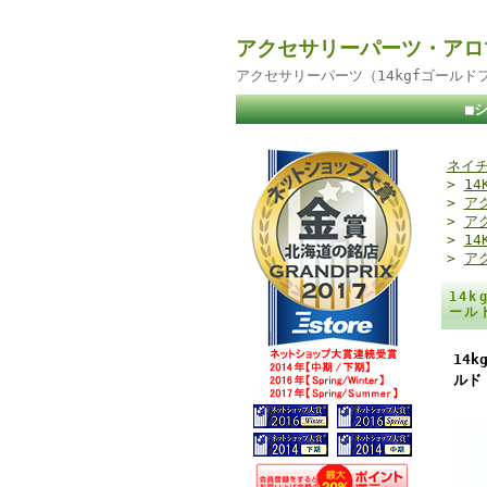
アクセサリーパーツ・アロ
アクセサリーパーツ（14kgfゴール
■
ネイチ
>
14
>
ア
>
ア
>
1
>
ア
14
ール
14
ルド