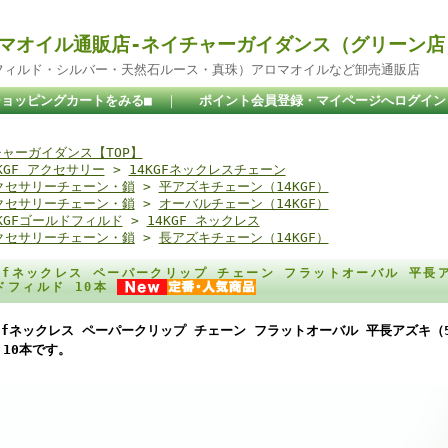
マオイル通販店-ネイチャーガイダンス（グリーン店
ドフィルド・シルバー・天然石ルース・真珠）アロマオイルなど卸売通販店
ショッピングカートをみる■
｜
ポイント会員登録・マイページへログイン
ャーガイダンス【TOP】
KGF アクセサリー
>
14KGFネックレスチェーン
クセサリーチェーン・鎖
>
平アズキチェーン（14KGF）
クセサリーチェーン・鎖
>
オーバルチェーン（14KGF）
4KGFゴールドフィルド
>
14KGF ネックレス
クセサリーチェーン・鎖
>
長アズキチェーン（14KGF）
kgfネックレス ペーパークリップ チェーン フラットオーバル 平長アズキ
ドフィルド 10本
kgfネックレス ペーパークリップ チェーン フラットオーバル 平長アズキ（5.5
 10本です。