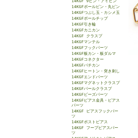
14KGF 9ピン・アイピン
14KGFボールピン・丸ピン
14KGFつぶし玉・カシメ玉
14KGFボールチップ
14KGF引き輪
14KGFカニカン
14KGF クラスプ
14KGFマンテル
14KGFフックパーツ
14KGF板カン・板ダルマ
14KGFコネクター
14KGFバチカン
14KGFヒートン・突き刺し
14KGFエンドパーツ
14KGFマグネットクラスプ
14KGFパールクラスプ
14KGFビーズパーツ
14KGFピアス金具・ピアス
パーツ
14KGF ピアスフックパー
ツ
14KGFポストピアス
14KGF フープピアスパー
ツ