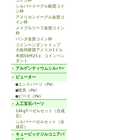
コイン枠
シルバーイーグル銀貨コイ
ン枠
アメリカンイーグル金貨コ
イン枠
メイプルリーフ金貨コイン
枠
パンダ金貨コイン枠
コインペンダントトップ
大統領硬貨アメリカ1ドル
米国50州25￠ コインペン
ダント
アルゲンティウムシルバー
ピューター
■エンドパーツ（PW）
■留具（PW）
■ビーズ（PW）
人工宝石パーツ
14kgfベゼルセット（合成
石）
シルバーベゼルセット（合
成石）
キュービックジルコニアパ
ーツ