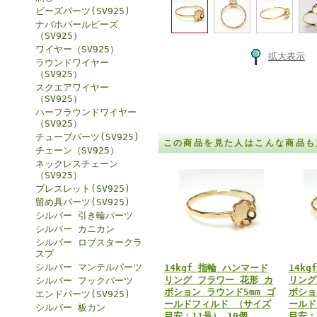
ビーズパーツ(SV925)
ナバホパールビーズ
（SV925）
ワイヤー（SV925）
拡大表示
ラウンドワイヤー
（SV925）
スクエアワイヤー
（SV925）
ハーフラウンドワイヤー
（SV925）
チューブパーツ(SV925)
この商品を見た人はこんな商品も
チェーン（SV925）
ネックレスチェーン
（SV925）
ブレスレット(SV925)
留め具パーツ(SV925)
シルバー 引き輪パーツ
シルバー カニカン
シルバー ロブスタークラ
スプ
シルバー マンテルパーツ
14kgf 指輪 ハンマード
14k
リング フラワー 花形 カ
リング
シルバー フックパーツ
ボション ラウンド5mm ゴ
ボショ
エンドパーツ(SV925)
ールドフィルド （サイズ
ールド
シルバー 板カン
目安：11号） 10個
目安：