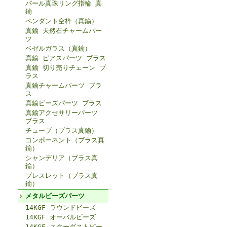
パール真珠リング指輪 真
鍮
ペンダント空枠（真鍮）
真鍮 天然石チャームパー
ツ
ベゼルガラス（真鍮）
真鍮 ピアスパーツ ブラス
真鍮 切り売りチェーン ブ
ラス
真鍮チャームパーツ ブラ
ス
真鍮ビーズパーツ ブラス
真鍮アクセサリーパーツ
ブラス
チューブ（ブラス真鍮）
コンポーネント（ブラス真
鍮）
シャンデリア（ブラス真
鍮）
ブレスレット（ブラス真
鍮）
メタルビーズパーツ
14KGF ラウンドビーズ
14KGF オーバルビーズ
14KGF スターダストビー