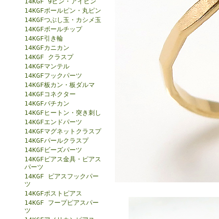
14KGF 9ピン・アイピン
14KGFボールピン・丸ピン
14KGFつぶし玉・カシメ玉
14KGFボールチップ
14KGF引き輪
14KGFカニカン
14KGF クラスプ
14KGFマンテル
14KGFフックパーツ
14KGF板カン・板ダルマ
14KGFコネクター
14KGFバチカン
14KGFヒートン・突き刺し
14KGFエンドパーツ
14KGFマグネットクラスプ
14KGFパールクラスプ
14KGFビーズパーツ
14KGFピアス金具・ピアス
パーツ
14KGF ピアスフックパー
ツ
14KGFポストピアス
14KGF フープピアスパー
ツ