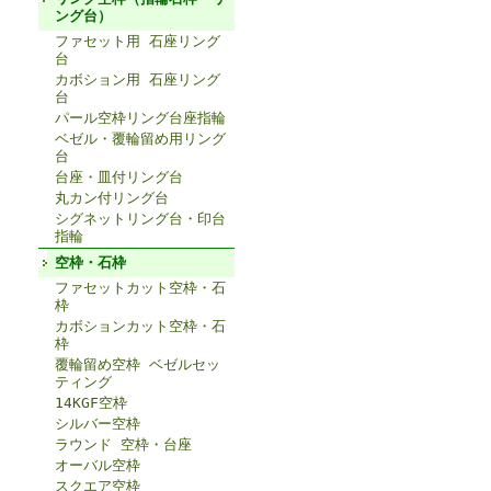
ング台）
ファセット用 石座リング
台
カボション用 石座リング
台
パール空枠リング台座指輪
ベゼル・覆輪留め用リング
台
台座・皿付リング台
丸カン付リング台
シグネットリング台・印台
指輪
空枠・石枠
ファセットカット空枠・石
枠
カボションカット空枠・石
枠
覆輪留め空枠 ベゼルセッ
ティング
14KGF空枠
シルバー空枠
ラウンド 空枠・台座
オーバル空枠
スクエア空枠