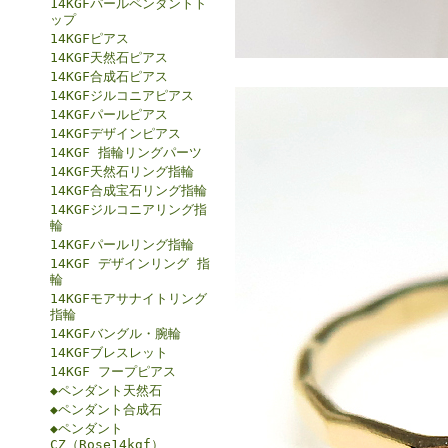
14KGFパールペンダントト
ップ
14KGFピアス
14KGF天然石ピアス
14KGF合成石ピアス
14KGFジルコニアピアス
14KGFパールピアス
14KGFデザインピアス
14KGF 指輪リングパーツ
14KGF天然石リング指輪
14KGF合成宝石リング指輪
14KGFジルコニアリング指
輪
14KGFパールリング指輪
14KGF デザインリング 指
輪
14KGFモアサナイトリング
指輪
14KGFバングル・腕輪
14KGFブレスレット
14KGF フープピアス
◆ペンダント天然石
◆ペンダント合成石
◆ペンダント
CZ（Rose14kgf）