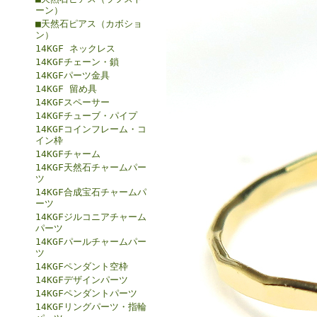
ーン）
■天然石ピアス（カボショ
ン）
14KGF ネックレス
14KGFチェーン・鎖
14KGFパーツ金具
14KGF 留め具
14KGFスペーサー
14KGFチューブ・パイプ
14KGFコインフレーム・コ
イン枠
14KGFチャーム
14KGF天然石チャームパー
ツ
14KGF合成宝石チャームパ
ーツ
14KGFジルコニアチャーム
パーツ
14KGFパールチャームパー
ツ
14KGFペンダント空枠
14KGFデザインパーツ
14KGFペンダントパーツ
14KGFリングパーツ・指輪