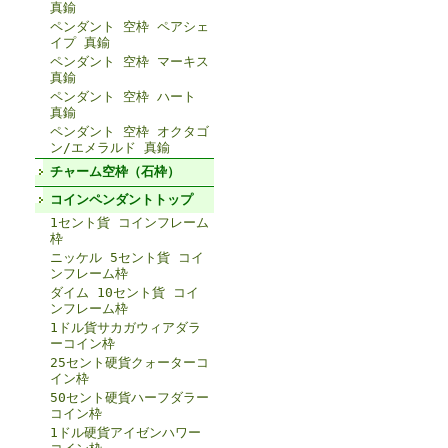
真鍮
ペンダント 空枠 ペアシェ
イプ 真鍮
ペンダント 空枠 マーキス
真鍮
ペンダント 空枠 ハート
真鍮
ペンダント 空枠 オクタゴ
ン/エメラルド 真鍮
チャーム空枠（石枠）
コインペンダントトップ
1セント貨 コインフレーム
枠
ニッケル 5セント貨 コイ
ンフレーム枠
ダイム 10セント貨 コイ
ンフレーム枠
1ドル貨サカガウィアダラ
ーコイン枠
25セント硬貨クォーターコ
イン枠
50セント硬貨ハーフダラー
コイン枠
1ドル硬貨アイゼンハワー