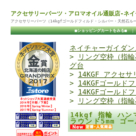
アクセサリーパーツ・アロマオイル通販店-ネイ
アクセサリーパーツ（14kgfゴールドフィルド・シルバー・天然石ル
■ショッピングカートをみる■
ネイチャーガイダンス
>
リング空枠（指輪
グ台
>
14KGF アクセサ
>
14KGFゴールド
>
14KGFゴールド
>
リング空枠（指輪
14kgf 指輪 
ラウンド5mm ゴ