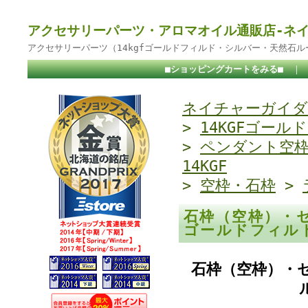
アクセサリーパーツ・アロマオイル通販店-ネ
アクセサリーパーツ（14kgfゴールドフィルド・シルバー・天然石
■ショッピングカートをみる■
｜
ネイチャーガイダ
>
14KGFゴール
>
ペンダント空
14KGF
>
空枠・石枠
>
石枠（空枠）・セ
ゴールドフィル
石枠（空枠）・セ