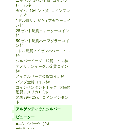
ニッケル 5セント貨 コインフ
レーム枠
ダイム 10セント貨 コインフレ
ーム枠
1ドル貨サカガウィアダラーコイ
ン枠
25セント硬貨クォーターコイン
枠
50セント硬貨ハーフダラーコイ
ン枠
1ドル硬貨アイゼンハワーコイン
枠
シルバーイーグル銀貨コイン枠
アメリカンイーグル金貨コイン
枠
メイプルリーフ金貨コイン枠
パンダ金貨コイン枠
コインペンダントトップ 大統領
硬貨アメリカ1ドル
米国50州25￠ コインペンダン
ト
アルゲンティウムシルバー
ピューター
■エンドパーツ（PW）