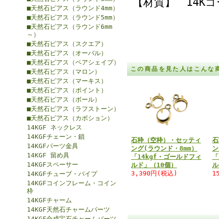
【材質】 14Kゴ
■天然石ピアス（ラウンド4mm）
■天然石ピアス（ラウンド5mm）
■天然石ピアス（ラウンド6mm
～）
■天然石ピアス（スクエア）
■天然石ピアス（オーバル）
■天然石ピアス（ペアシェイプ）
この商品を見た人はこんな
■天然石ピアス（マロン）
■天然石ピアス（マーキス）
■天然石ピアス（ポイント）
■天然石ピアス（ボール）
■天然石ピアス（ラフストーン）
■天然石ピアス（カボション）
14KGF ネックレス
14KGFチェーン・鎖
石枠（空枠）・セッティ
石
14KGFパーツ金具
ング(ラウンド・8mm）
ン
14KGF 留め具
「14kgf・ゴールドフィ
「
14KGFスペーサー
ルド」（10個）
ル
3,390円(税込)
1
14KGFチューブ・パイプ
14KGFコインフレーム・コイン
枠
14KGFチャーム
14KGF天然石チャームパーツ
14KGF合成宝石チャームパーツ