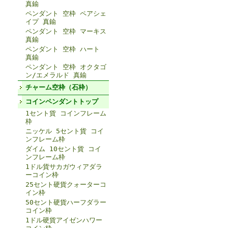
真鍮
ペンダント 空枠 ペアシェ
イプ 真鍮
ペンダント 空枠 マーキス
真鍮
ペンダント 空枠 ハート
真鍮
ペンダント 空枠 オクタゴ
ン/エメラルド 真鍮
チャーム空枠（石枠）
コインペンダントトップ
1セント貨 コインフレーム
枠
ニッケル 5セント貨 コイ
ンフレーム枠
ダイム 10セント貨 コイ
ンフレーム枠
1ドル貨サカガウィアダラ
ーコイン枠
25セント硬貨クォーターコ
イン枠
50セント硬貨ハーフダラー
コイン枠
1ドル硬貨アイゼンハワー