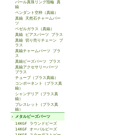
パール真珠リング指輪 真
鍮
ペンダント空枠（真鍮）
真鍮 天然石チャームパー
ツ
ベゼルガラス（真鍮）
真鍮 ピアスパーツ ブラス
真鍮 切り売りチェーン ブ
ラス
真鍮チャームパーツ ブラ
ス
真鍮ビーズパーツ ブラス
真鍮アクセサリーパーツ
ブラス
チューブ（ブラス真鍮）
コンポーネント（ブラス真
鍮）
シャンデリア（ブラス真
鍮）
ブレスレット（ブラス真
鍮）
メタルビーズパーツ
14KGF ラウンドビーズ
14KGF オーバルビーズ
14KGF スターダストビー