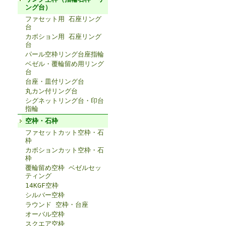
ング台）
ファセット用 石座リング
台
カボション用 石座リング
台
パール空枠リング台座指輪
ベゼル・覆輪留め用リング
台
台座・皿付リング台
丸カン付リング台
シグネットリング台・印台
指輪
空枠・石枠
ファセットカット空枠・石
枠
カボションカット空枠・石
枠
覆輪留め空枠 ベゼルセッ
ティング
14KGF空枠
シルバー空枠
ラウンド 空枠・台座
オーバル空枠
スクエア空枠