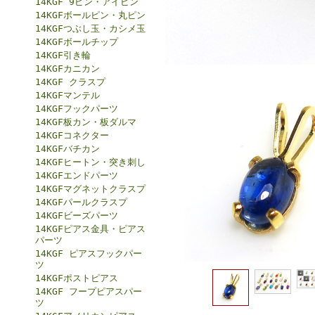
14KGF 9ピン・アイピン
14KGFボールピン・丸ピン
14KGFつぶし玉・カシメ玉
14KGFボールチップ
14KGF引き輪
14KGFカニカン
14KGF クラスプ
14KGFマンテル
14KGFフックパーツ
14KGF板カン・板ダルマ
14KGFコネクター
14KGFバチカン
14KGFヒートン・突き刺し
14KGFエンドパーツ
14KGFマグネットクラスプ
14KGFパールクラスプ
14KGFビーズパーツ
14KGFピアス金具・ピアス
パーツ
14KGF ピアスフックパー
ツ
14KGFポストピアス
14KGF フープピアスパー
ツ