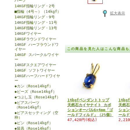
パーツ
14KGF指輪リング・2号
■指輪（4号～）（14kgf）
拡大表示
14KGF指輪リング・9号
14KGF指輪リング・11号
14KGF指輪リング・13号
14KGFワイヤー
14KGFラウンドワイヤー
14KGF ハーフラウンドワ
この商品を見た人はこんな商品も
イヤー
14KGF スパークルワイヤ
ー
14KGFスクエアワイヤー
14KGF ソフトワイヤー
14KGFハーフハードワイヤ
ー
◆カン（Rose14kgf）
◆ビーズ（Rose14kgf）
◆つぶし玉（Rose14kgf）
14kgfペンダントトップ
14k
◆ピアスパーツ
天然石カイヤナイト カボ
天然石
（Rose14kgf）
ションオーバル6×4mm「ゴ
ション
◆ピアスセッティング（空
ールドフィルド」（25個）
ールド
枠）
47,420円(税込)
2,21
◆ピン（Rose14kgf）
◆留具（Rose14kgf）