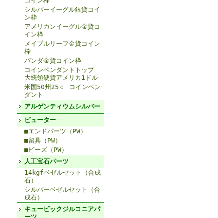
コイン枠
シルバーイーグル銀貨コイ
ン枠
アメリカンイーグル金貨コ
イン枠
メイプルリーフ金貨コイン
枠
パンダ金貨コイン枠
コインペンダントトップ
大統領硬貨アメリカ1ドル
米国50州25￠ コインペン
ダント
アルゲンティウムシルバー
ピューター
■エンドパーツ（PW）
■留具（PW）
■ビーズ（PW）
人工宝石パーツ
14kgfベゼルセット（合成
石）
シルバーベゼルセット（合
成石）
キュービックジルコニアパ
ーツ