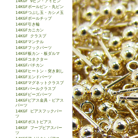
14KGF 9ピン・アイピン
14KGFボールピン・丸ピン
14KGFつぶし玉・カシメ玉
14KGFボールチップ
14KGF引き輪
14KGFカニカン
14KGF クラスプ
14KGFマンテル
14KGFフックパーツ
14KGF板カン・板ダルマ
14KGFコネクター
14KGFバチカン
14KGFヒートン・突き刺し
14KGFエンドパーツ
14KGFマグネットクラスプ
14KGFパールクラスプ
14KGFビーズパーツ
14KGFピアス金具・ピアス
パーツ
14KGF ピアスフックパー
ツ
14KGFポストピアス
14KGF フープピアスパー
ツ