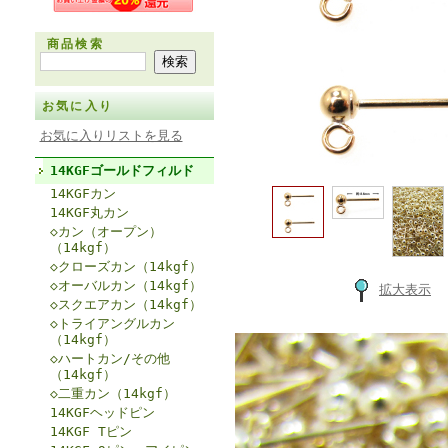
商品検索
お気に入り
お気に入りリストを見る
14KGFゴールドフィルド
14KGFカン
14KGF丸カン
◇カン（オープン）
（14kgf）
◇クローズカン（14kgf）
◇オーバルカン（14kgf）
拡大表示
◇スクエアカン（14kgf）
◇トライアングルカン
（14kgf）
◇ハートカン/その他
（14kgf）
◇二重カン（14kgf）
14KGFヘッドピン
14KGF Tピン