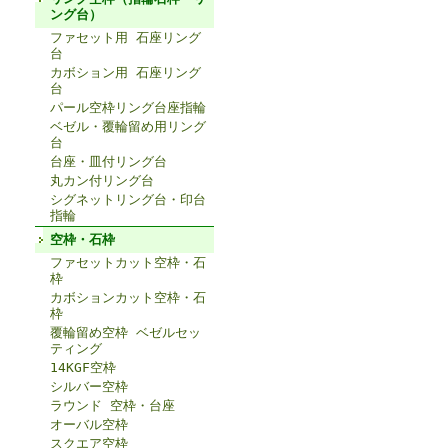
ング台）
ファセット用 石座リング
台
カボション用 石座リング
台
パール空枠リング台座指輪
ベゼル・覆輪留め用リング
台
台座・皿付リング台
丸カン付リング台
シグネットリング台・印台
指輪
空枠・石枠
ファセットカット空枠・石
枠
カボションカット空枠・石
枠
覆輪留め空枠 ベゼルセッ
ティング
14KGF空枠
シルバー空枠
ラウンド 空枠・台座
オーバル空枠
スクエア空枠