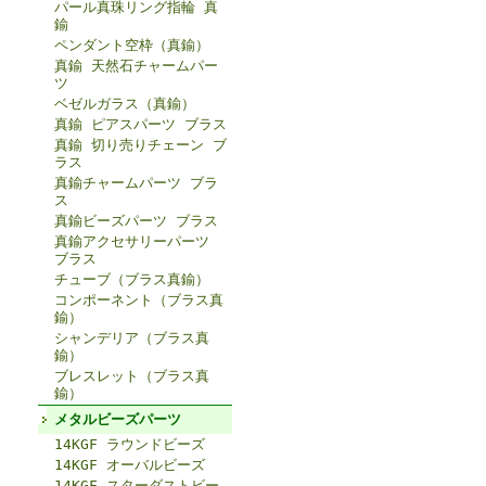
パール真珠リング指輪 真
鍮
ペンダント空枠（真鍮）
真鍮 天然石チャームパー
ツ
ベゼルガラス（真鍮）
真鍮 ピアスパーツ ブラス
真鍮 切り売りチェーン ブ
ラス
真鍮チャームパーツ ブラ
ス
真鍮ビーズパーツ ブラス
真鍮アクセサリーパーツ
ブラス
チューブ（ブラス真鍮）
コンポーネント（ブラス真
鍮）
シャンデリア（ブラス真
鍮）
ブレスレット（ブラス真
鍮）
メタルビーズパーツ
14KGF ラウンドビーズ
14KGF オーバルビーズ
14KGF スターダストビー