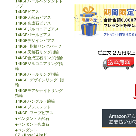
14KGFパールペンダントト
ップ
14KGFピアス
14KGF天然石ピアス
14KGF合成石ピアス
14KGFジルコニアピアス
14KGFパールピアス
14KGFデザインピアス
14KGF 指輪リングパーツ
14KGF天然石リング指輪
14KGF合成宝石リング指輪
14KGFジルコニアリング指
輪
14KGFパールリング指輪
14KGF デザインリング 指
輪
14KGFモアサナイトリング
指輪
14KGFバングル・腕輪
14KGFブレスレット
14KGF フープピアス
◆ペンダント天然石
◆ペンダント合成石
◆ペンダント
CZ（Rose14kgf）