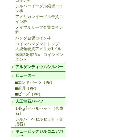
コイン枠
シルバーイーグル銀貨コイ
ン枠
アメリカンイーグル金貨コ
イン枠
メイプルリーフ金貨コイン
枠
パンダ金貨コイン枠
コインペンダントトップ
大統領硬貨アメリカ1ドル
米国50州25￠ コインペン
ダント
アルゲンティウムシルバー
ピューター
■エンドパーツ（PW）
■留具（PW）
■ビーズ（PW）
人工宝石パーツ
14kgfベゼルセット（合成
石）
シルバーベゼルセット（合
成石）
キュービックジルコニアパ
ーツ