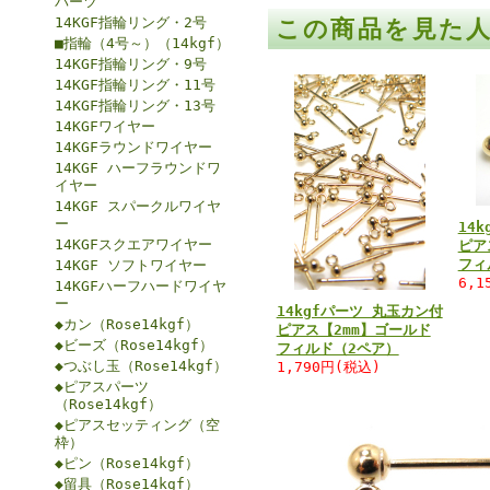
パーツ
14KGF指輪リング・2号
この商品を見た
■指輪（4号～）（14kgf）
14KGF指輪リング・9号
14KGF指輪リング・11号
14KGF指輪リング・13号
14KGFワイヤー
14KGFラウンドワイヤー
14KGF ハーフラウンドワ
イヤー
14KGF スパークルワイヤ
ー
14
14KGFスクエアワイヤー
ピア
フィ
14KGF ソフトワイヤー
6,1
14KGFハーフハードワイヤ
ー
14kgfパーツ 丸玉カン付
◆カン（Rose14kgf）
ピアス【2mm】ゴールド
◆ビーズ（Rose14kgf）
フィルド（2ペア）
◆つぶし玉（Rose14kgf）
1,790円(税込)
◆ピアスパーツ
（Rose14kgf）
◆ピアスセッティング（空
枠）
◆ピン（Rose14kgf）
◆留具（Rose14kgf）