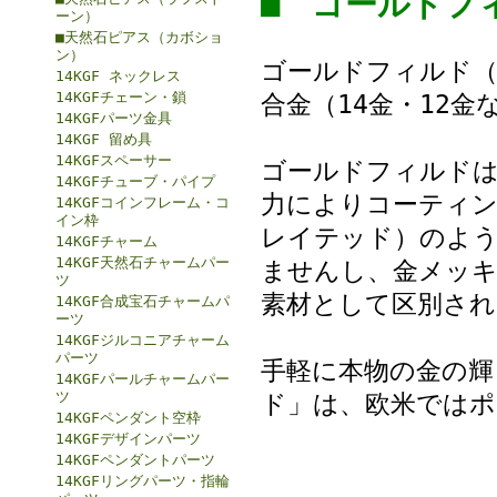
■ ゴールド
ーン）
■天然石ピアス（カボショ
ン）
ゴールドフィルド（G
14KGF ネックレス
14KGFチェーン・鎖
合金（14金・12
14KGFパーツ金具
14KGF 留め具
14KGFスペーサー
ゴールドフィルドは
14KGFチューブ・パイプ
力によりコーティン
14KGFコインフレーム・コ
イン枠
レイテッド）のよ
14KGFチャーム
14KGF天然石チャームパー
ませんし、金メッ
ツ
素材として区別され
14KGF合成宝石チャームパ
ーツ
14KGFジルコニアチャーム
パーツ
手軽に本物の金の輝
14KGFパールチャームパー
ツ
ド」は、欧米ではポ
14KGFペンダント空枠
14KGFデザインパーツ
14KGFペンダントパーツ
14KGFリングパーツ・指輪