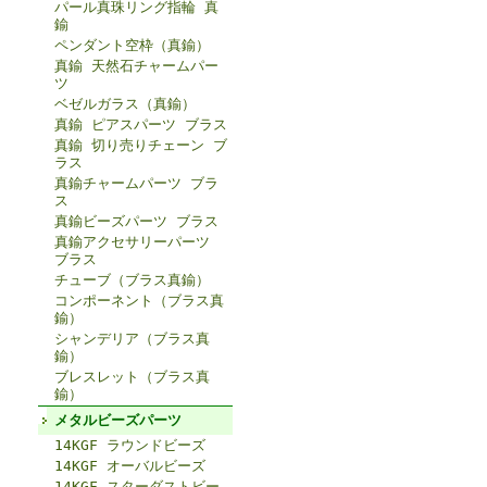
パール真珠リング指輪 真
鍮
ペンダント空枠（真鍮）
真鍮 天然石チャームパー
ツ
ベゼルガラス（真鍮）
真鍮 ピアスパーツ ブラス
真鍮 切り売りチェーン ブ
ラス
真鍮チャームパーツ ブラ
ス
真鍮ビーズパーツ ブラス
真鍮アクセサリーパーツ
ブラス
チューブ（ブラス真鍮）
コンポーネント（ブラス真
鍮）
シャンデリア（ブラス真
鍮）
ブレスレット（ブラス真
鍮）
メタルビーズパーツ
14KGF ラウンドビーズ
14KGF オーバルビーズ
14KGF スターダストビー