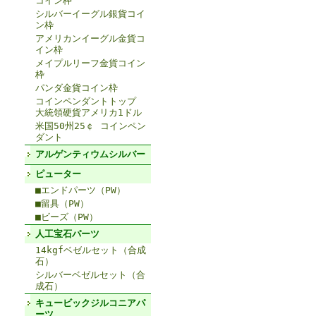
コイン枠
シルバーイーグル銀貨コイ
ン枠
アメリカンイーグル金貨コ
イン枠
メイプルリーフ金貨コイン
枠
パンダ金貨コイン枠
コインペンダントトップ
大統領硬貨アメリカ1ドル
米国50州25￠ コインペン
ダント
アルゲンティウムシルバー
ピューター
■エンドパーツ（PW）
■留具（PW）
■ビーズ（PW）
人工宝石パーツ
14kgfベゼルセット（合成
石）
シルバーベゼルセット（合
成石）
キュービックジルコニアパ
ーツ