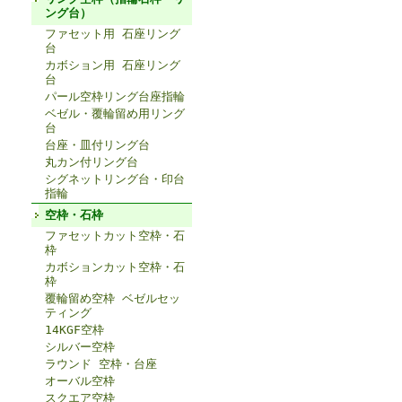
ング台）
ファセット用 石座リング
台
カボション用 石座リング
台
パール空枠リング台座指輪
ベゼル・覆輪留め用リング
台
台座・皿付リング台
丸カン付リング台
シグネットリング台・印台
指輪
空枠・石枠
ファセットカット空枠・石
枠
カボションカット空枠・石
枠
覆輪留め空枠 ベゼルセッ
ティング
14KGF空枠
シルバー空枠
ラウンド 空枠・台座
オーバル空枠
スクエア空枠