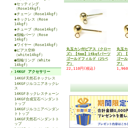
◆セッティング
（Rose14kgf）
◆チェーン（Rose14kgf）
◆ネックレス（Rose
14kgf）
◆チューブ（Rose14kgf）
◆指輪パーツ（Rose
14kgf）
◆ワイヤー（Rose14kgf）
丸玉カン付ピアス（クロー
丸玉カ
●ピアス空枠
ズ）【4mm】14kgfパーツ
ズ）【
（white14kgf）
ゴールドフィルド（25ペ
ゴール
●指輪リング（White
ア）
ア）
14kgf）
22,110円(税込)
1,96
14KGF アクセサリー
14KGF天然石ネックレス
14KGFジルコニアネックレ
ス
14KGFネックレスチェーン
14KGF合成宝石ペンダント
トップ
14KGFジルコニアペンダン
トトップ
14KGF天然石ペンダントト
ップ