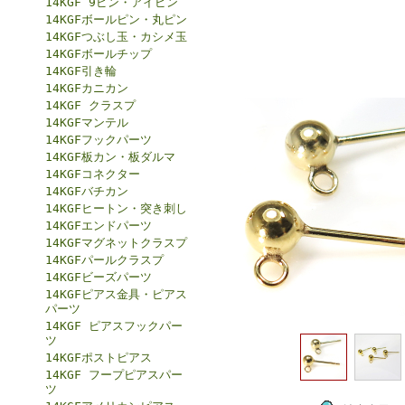
14KGF 9ピン・アイピン
14KGFボールピン・丸ピン
14KGFつぶし玉・カシメ玉
14KGFボールチップ
14KGF引き輪
14KGFカニカン
14KGF クラスプ
14KGFマンテル
14KGFフックパーツ
14KGF板カン・板ダルマ
14KGFコネクター
14KGFバチカン
14KGFヒートン・突き刺し
14KGFエンドパーツ
14KGFマグネットクラスプ
14KGFパールクラスプ
14KGFビーズパーツ
14KGFピアス金具・ピアス
パーツ
14KGF ピアスフックパー
ツ
14KGFポストピアス
14KGF フープピアスパー
ツ