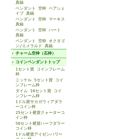
真鍮
ペンダント 空枠 ペアシェ
イプ 真鍮
ペンダント 空枠 マーキス
真鍮
ペンダント 空枠 ハート
真鍮
ペンダント 空枠 オクタゴ
ン/エメラルド 真鍮
チャーム空枠（石枠）
コインペンダントトップ
1セント貨 コインフレーム
枠
ニッケル 5セント貨 コイ
ンフレーム枠
ダイム 10セント貨 コイ
ンフレーム枠
1ドル貨サカガウィアダラ
ーコイン枠
25セント硬貨クォーターコ
イン枠
50セント硬貨ハーフダラー
コイン枠
1ドル硬貨アイゼンハワー