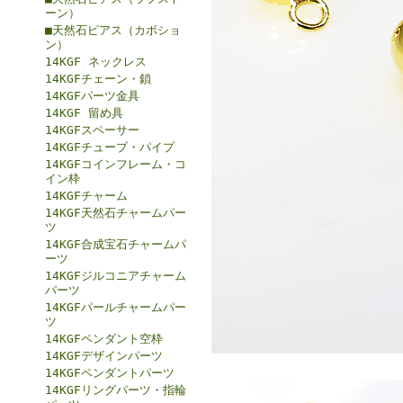
ーン）
■天然石ピアス（カボショ
ン）
14KGF ネックレス
14KGFチェーン・鎖
14KGFパーツ金具
14KGF 留め具
14KGFスペーサー
14KGFチューブ・パイプ
14KGFコインフレーム・コ
イン枠
14KGFチャーム
14KGF天然石チャームパー
ツ
14KGF合成宝石チャームパ
ーツ
14KGFジルコニアチャーム
パーツ
14KGFパールチャームパー
ツ
14KGFペンダント空枠
14KGFデザインパーツ
14KGFペンダントパーツ
14KGFリングパーツ・指輪