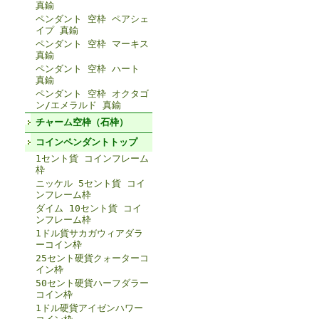
真鍮
ペンダント 空枠 ペアシェ
イプ 真鍮
ペンダント 空枠 マーキス
真鍮
ペンダント 空枠 ハート
真鍮
ペンダント 空枠 オクタゴ
ン/エメラルド 真鍮
チャーム空枠（石枠）
コインペンダントトップ
1セント貨 コインフレーム
枠
ニッケル 5セント貨 コイ
ンフレーム枠
ダイム 10セント貨 コイ
ンフレーム枠
1ドル貨サカガウィアダラ
ーコイン枠
25セント硬貨クォーターコ
イン枠
50セント硬貨ハーフダラー
コイン枠
1ドル硬貨アイゼンハワー