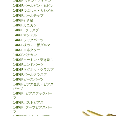
14KGF 9ピン・アイピン
14KGFボールピン・丸ピン
14KGFつぶし玉・カシメ玉
14KGFボールチップ
14KGF引き輪
14KGFカニカン
14KGF クラスプ
14KGFマンテル
14KGFフックパーツ
14KGF板カン・板ダルマ
14KGFコネクター
14KGFバチカン
14KGFヒートン・突き刺し
14KGFエンドパーツ
14KGFマグネットクラスプ
14KGFパールクラスプ
14KGFビーズパーツ
14KGFピアス金具・ピアス
パーツ
14KGF ピアスフックパー
ツ
14KGFポストピアス
14KGF フープピアスパー
ツ