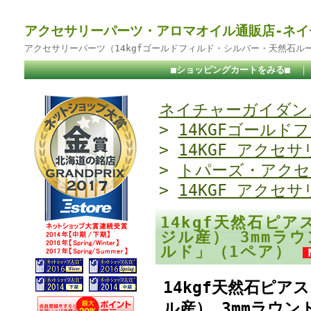
アクセサリーパーツ・アロマオイル通販店-ネイ
アクセサリーパーツ（14kgfゴールドフィルド・シルバー・天然石ル
■ショッピングカートをみる■
ネイチャーガイダンス
>
14KGFゴールド
>
14KGF アクセサ
>
トパーズ・アクセ
>
14KGF アクセサ
14kgf天然石ピ
ジル産） 3mmラ
ルド」（1ペア）
14kgf天然石ピ
ル産） 3mmラウ