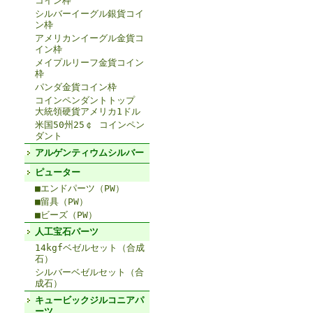
コイン枠
シルバーイーグル銀貨コイ
ン枠
アメリカンイーグル金貨コ
イン枠
メイプルリーフ金貨コイン
枠
パンダ金貨コイン枠
コインペンダントトップ
大統領硬貨アメリカ1ドル
米国50州25￠ コインペン
ダント
アルゲンティウムシルバー
ピューター
■エンドパーツ（PW）
■留具（PW）
■ビーズ（PW）
人工宝石パーツ
14kgfベゼルセット（合成
石）
シルバーベゼルセット（合
成石）
キュービックジルコニアパ
ーツ