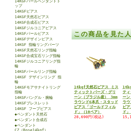
14KGFパールペンダントト
ップ
14KGFピアス
14KGF天然石ピアス
14KGF合成石ピアス
14KGFジルコニアピアス
この商品を見た
14KGFパールピアス
14KGFデザインピアス
14KGF 指輪リングパーツ
14KGF天然石リング指輪
14KGF合成宝石リング指輪
14KGFジルコニアリング指
輪
14KGFパールリング指輪
14KGF デザインリング 指
輪
14kgf天然石ピアス ミス
14
14KGFモアサナイトリング
指輪
ティックトパーズ・グリ
ティ
ーン（ブラジル産） 3mm
ーン
14KGFバングル・腕輪
ラウンド6本爪・スタッド
ラウ
14KGFブレスレット
ピアス「ゴールドフィル
ピア
14KGF フープピアス
ド」（10ペア）
ド」
◆ペンダント天然石
28,690円(税込)
15,
◆ペンダント合成石
◆ペンダント
CZ（Rose14kgf）