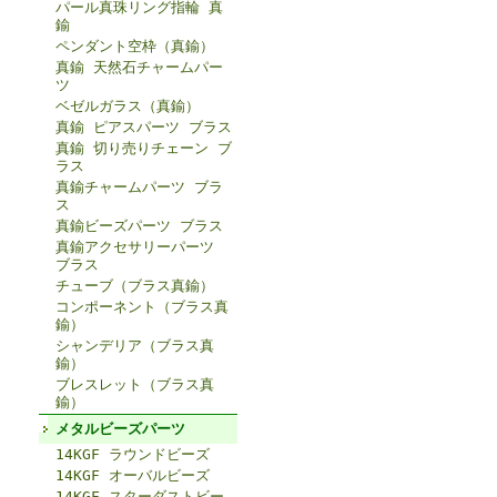
パール真珠リング指輪 真
鍮
ペンダント空枠（真鍮）
真鍮 天然石チャームパー
ツ
ベゼルガラス（真鍮）
真鍮 ピアスパーツ ブラス
真鍮 切り売りチェーン ブ
ラス
真鍮チャームパーツ ブラ
ス
真鍮ビーズパーツ ブラス
真鍮アクセサリーパーツ
ブラス
チューブ（ブラス真鍮）
コンポーネント（ブラス真
鍮）
シャンデリア（ブラス真
鍮）
ブレスレット（ブラス真
鍮）
メタルビーズパーツ
14KGF ラウンドビーズ
14KGF オーバルビーズ
14KGF スターダストビー