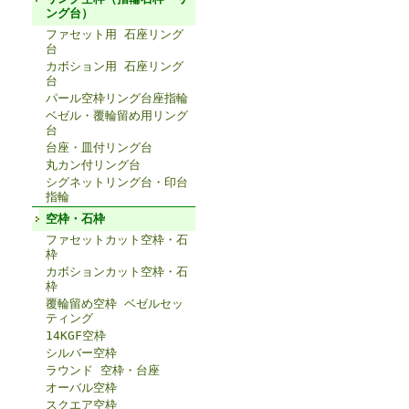
ング台）
ファセット用 石座リング
台
カボション用 石座リング
台
パール空枠リング台座指輪
ベゼル・覆輪留め用リング
台
台座・皿付リング台
丸カン付リング台
シグネットリング台・印台
指輪
空枠・石枠
ファセットカット空枠・石
枠
カボションカット空枠・石
枠
覆輪留め空枠 ベゼルセッ
ティング
14KGF空枠
シルバー空枠
ラウンド 空枠・台座
オーバル空枠
スクエア空枠