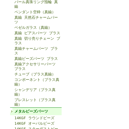
パール真珠リング指輪 真
鍮
ペンダント空枠（真鍮）
真鍮 天然石チャームパー
ツ
ベゼルガラス（真鍮）
真鍮 ピアスパーツ ブラス
真鍮 切り売りチェーン ブ
ラス
真鍮チャームパーツ ブラ
ス
真鍮ビーズパーツ ブラス
真鍮アクセサリーパーツ
ブラス
チューブ（ブラス真鍮）
コンポーネント（ブラス真
鍮）
シャンデリア（ブラス真
鍮）
ブレスレット（ブラス真
鍮）
メタルビーズパーツ
14KGF ラウンドビーズ
14KGF オーバルビーズ
14KGF スターダストビー