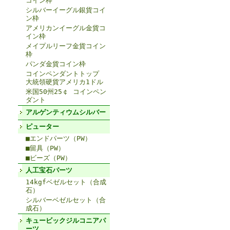
コイン枠
シルバーイーグル銀貨コイ
ン枠
アメリカンイーグル金貨コ
イン枠
メイプルリーフ金貨コイン
枠
パンダ金貨コイン枠
コインペンダントトップ
大統領硬貨アメリカ1ドル
米国50州25￠ コインペン
ダント
アルゲンティウムシルバー
ピューター
■エンドパーツ（PW）
■留具（PW）
■ビーズ（PW）
人工宝石パーツ
14kgfベゼルセット（合成
石）
シルバーベゼルセット（合
成石）
キュービックジルコニアパ
ーツ