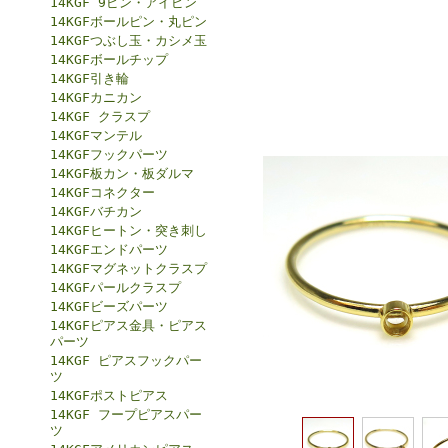
14KGF 9ピン・アイピン
14KGFボールピン・丸ピン
14KGFつぶし玉・カシメ玉
14KGFボールチップ
14KGF引き輪
14KGFカニカン
14KGF クラスプ
14KGFマンテル
14KGFフックパーツ
14KGF板カン・板ダルマ
14KGFコネクター
14KGFバチカン
14KGFヒートン・突き刺し
14KGFエンドパーツ
14KGFマグネットクラスプ
14KGFパールクラスプ
14KGFビーズパーツ
14KGFピアス金具・ピアス
パーツ
14KGF ピアスフックパー
ツ
14KGFポストピアス
14KGF フープピアスパー
ツ