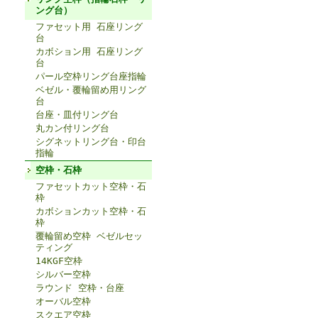
ング台）
ファセット用 石座リング
台
カボション用 石座リング
台
パール空枠リング台座指輪
ベゼル・覆輪留め用リング
台
台座・皿付リング台
丸カン付リング台
シグネットリング台・印台
指輪
空枠・石枠
ファセットカット空枠・石
枠
カボションカット空枠・石
枠
覆輪留め空枠 ベゼルセッ
ティング
14KGF空枠
シルバー空枠
ラウンド 空枠・台座
オーバル空枠
スクエア空枠