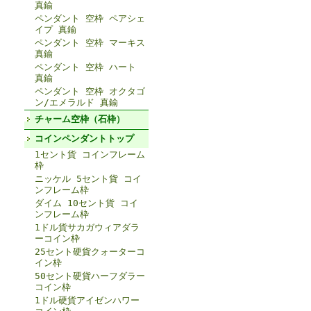
真鍮
ペンダント 空枠 ペアシェ
イプ 真鍮
ペンダント 空枠 マーキス
真鍮
ペンダント 空枠 ハート
真鍮
ペンダント 空枠 オクタゴ
ン/エメラルド 真鍮
チャーム空枠（石枠）
コインペンダントトップ
1セント貨 コインフレーム
枠
ニッケル 5セント貨 コイ
ンフレーム枠
ダイム 10セント貨 コイ
ンフレーム枠
1ドル貨サカガウィアダラ
ーコイン枠
25セント硬貨クォーターコ
イン枠
50セント硬貨ハーフダラー
コイン枠
1ドル硬貨アイゼンハワー