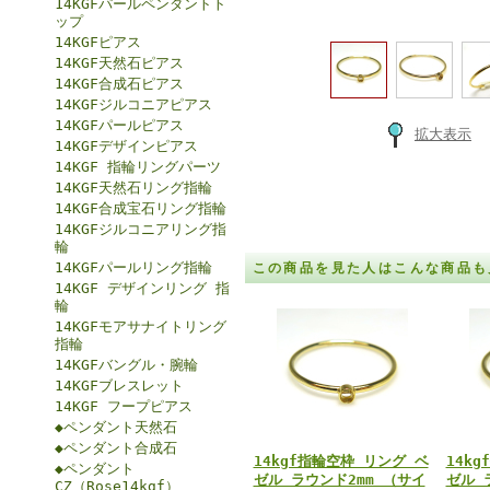
14KGFパールペンダントト
ップ
14KGFピアス
14KGF天然石ピアス
14KGF合成石ピアス
14KGFジルコニアピアス
14KGFパールピアス
拡大表示
14KGFデザインピアス
14KGF 指輪リングパーツ
14KGF天然石リング指輪
14KGF合成宝石リング指輪
14KGFジルコニアリング指
輪
14KGFパールリング指輪
この商品を見た人はこんな商品も
14KGF デザインリング 指
輪
14KGFモアサナイトリング
指輪
14KGFバングル・腕輪
14KGFブレスレット
14KGF フープピアス
◆ペンダント天然石
◆ペンダント合成石
14kgf指輪空枠 リング ベ
14k
◆ペンダント
ゼル ラウンド2mm （サイ
ゼル 
CZ（Rose14kgf）