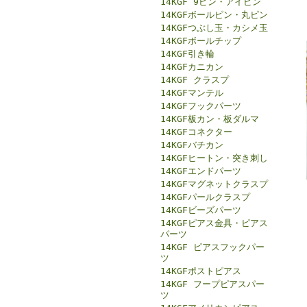
14KGF 9ピン・アイピン
14KGFボールピン・丸ピン
14KGFつぶし玉・カシメ玉
14KGFボールチップ
14KGF引き輪
14KGFカニカン
14KGF クラスプ
14KGFマンテル
14KGFフックパーツ
14KGF板カン・板ダルマ
14KGFコネクター
14KGFバチカン
14KGFヒートン・突き刺し
14KGFエンドパーツ
14KGFマグネットクラスプ
14KGFパールクラスプ
14KGFビーズパーツ
14KGFピアス金具・ピアス
パーツ
14KGF ピアスフックパー
ツ
14KGFポストピアス
14KGF フープピアスパー
ツ