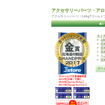
アクセサリーパーツ・アロ
アクセサリーパーツ（14kgfゴール
■
ネイ
>
1
>
空
>
空
>
空
>
ペ
>
空
ゴー