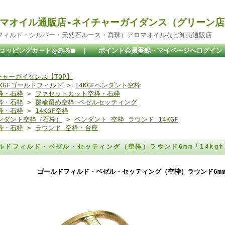
マオイル通販店-ネイチャーガイダンス（グリーン店
ドフィルド・シルバー・天然石ルース・真珠）アロマオイルなど卸売通販店
ショッピングカートをみる■
｜
ポイント会員登録・マイページへログイン
チャーガイダンス【TOP】
4KGFゴールドフィルド
>
14KGFペンダント空枠
枠・石枠
>
ファセットカット空枠・石枠
枠・石枠
>
覆輪留め空枠 ベゼルセッティング
枠・石枠
>
14KGF空枠
ンダント空枠（石枠）
>
ペンダント 空枠 ラウンド 14KGF
枠・石枠
>
ラウンド 空枠・台座
ルドフィルド・ベゼル・セッティング（空枠）ラウンド6mm「14kg
ゴールドフィルド・ベゼル・セッティング（空枠）ラウンド6mm「