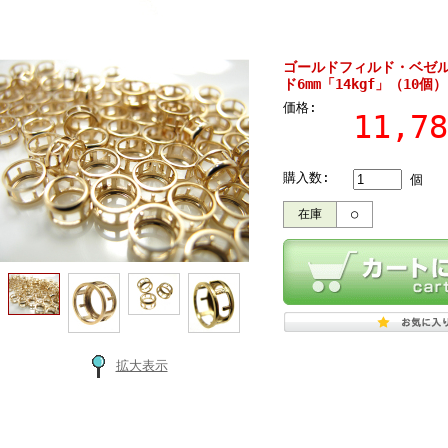
ゴールドフィルド・ベゼ
ド6mm「14kgf」（10個）
価格:
11,7
購入数:
個
在庫
○
拡大表示