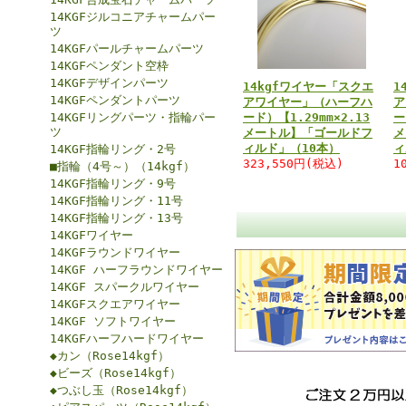
14KGFジルコニアチャームパー
ツ
14KGFパールチャームパーツ
14KGFペンダント空枠
14KGFデザインパーツ
14kgfワイヤー「スクエ
1
14KGFペンダントパーツ
アワイヤー」（ハーフハ
ア
14KGFリングパーツ・指輪パー
ード）【1.29mm×2.13
ー
ツ
メートル】「ゴールドフ
メ
ィルド」（10本）
ィ
14KGF指輪リング・2号
323,550円(税込)
1
■指輪（4号～）（14kgf）
14KGF指輪リング・9号
14KGF指輪リング・11号
14KGF指輪リング・13号
14KGFワイヤー
14KGFラウンドワイヤー
14KGF ハーフラウンドワイヤー
14KGF スパークルワイヤー
14KGFスクエアワイヤー
14KGF ソフトワイヤー
14KGFハーフハードワイヤー
◆カン（Rose14kgf）
◆ビーズ（Rose14kgf）
◆つぶし玉（Rose14kgf）