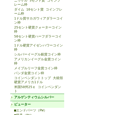
ニッケル 5セント貨 コインフ
レーム枠
ダイム 10セント貨 コインフレ
ーム枠
1ドル貨サカガウィアダラーコイ
ン枠
25セント硬貨クォーターコイン
枠
50セント硬貨ハーフダラーコイ
ン枠
1ドル硬貨アイゼンハワーコイン
枠
シルバーイーグル銀貨コイン枠
アメリカンイーグル金貨コイン
枠
メイプルリーフ金貨コイン枠
パンダ金貨コイン枠
コインペンダントトップ 大統領
硬貨アメリカ1ドル
米国50州25￠ コインペンダン
ト
アルゲンティウムシルバー
ピューター
■エンドパーツ（PW）