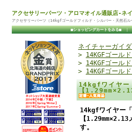
アクセサリーパーツ・アロマオイル通販店-ネ
アクセサリーパーツ（14kgfゴールドフィルド・シルバー・天然石
■ショッピングカートをみる■
｜
ネイチャーガイダ
>
14KGFゴール
>
14KGFゴール
>
14KGFゴール
14kgfワイヤ
【1.29mm×
14kgfワイヤ
【1.29mm×2
す。