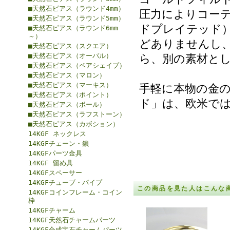
■天然石ピアス（ラウンド4mm）
圧力によりコー
■天然石ピアス（ラウンド5mm）
ドプレイテッド
■天然石ピアス（ラウンド6mm
～）
どありませんし
■天然石ピアス（スクエア）
■天然石ピアス（オーバル）
ら、別の素材と
■天然石ピアス（ペアシェイプ）
■天然石ピアス（マロン）
■天然石ピアス（マーキス）
手軽に本物の金
■天然石ピアス（ポイント）
ド」は、欧米で
■天然石ピアス（ボール）
■天然石ピアス（ラフストーン）
■天然石ピアス（カボション）
14KGF ネックレス
14KGFチェーン・鎖
14KGFパーツ金具
14KGF 留め具
14KGFスペーサー
14KGFチューブ・パイプ
この商品を見た人はこんな
14KGFコインフレーム・コイン
枠
14KGFチャーム
14KGF天然石チャームパーツ
14KGF合成宝石チャームパーツ