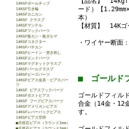
【品名】 14k
14KGFボールチップ
ード）【1.29m
14KGF引き輪
14KGFカニカン
本）
14KGF クラスプ
【材質】 14Kゴ
14KGFマンテル
14KGFフックパーツ
14KGF板カン・板ダルマ
・ワイヤー断面：
14KGFコネクター
14KGFバチカン
14KGFヒートン・突き刺し
14KGFエンドパーツ
14KGFマグネットクラスプ
14KGFパールクラスプ
14KGFビーズパーツ
■ ゴール
14KGFピアス金具・ピアスパー
ツ
14KGF ピアスフックパーツ
ゴールドフィルド（
14KGFポストピアス
14KGF フープピアスパーツ
合金（14金・1
14KGFアメリカンピアス
す。
14KGFレバーバックピアス
14KGFピアス空枠
■天然石ピアス（ラウンド2mm）
ゴールドフィル
■天然石ピアス（ラウンド3mm）