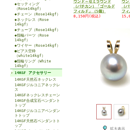
ウンド～セミラウンド
ウン
◆セッティング
（バチカン）「ゴールド
（バ
（Rose14kgf）
フィルド」（5個）
フィ
◆チェーン（Rose14kgf）
8,150円(税込)
15,
◆ネックレス（Rose
14kgf）
◆チューブ（Rose14kgf）
◆指輪パーツ（Rose
14kgf）
◆ワイヤー（Rose14kgf）
●ピアス空枠
（white14kgf）
●指輪リング（White
14kgf）
14KGF アクセサリー
14KGF天然石ネックレス
14KGFジルコニアネックレ
ス
14KGFネックレスチェーン
14KGF合成宝石ペンダント
トップ
14KGFジルコニアペンダン
トトップ
14KGF天然石ペンダントト
ップ
拡大表示