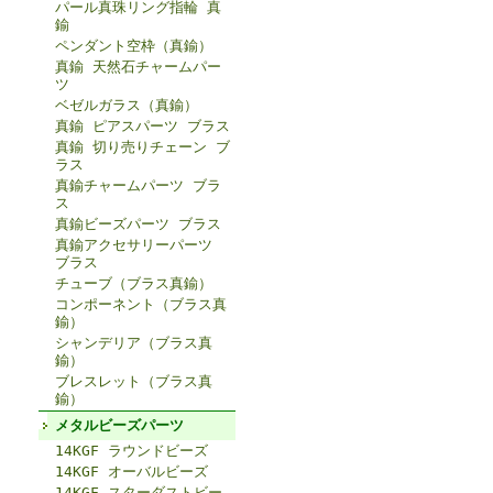
パール真珠リング指輪 真
鍮
ペンダント空枠（真鍮）
真鍮 天然石チャームパー
ツ
ベゼルガラス（真鍮）
真鍮 ピアスパーツ ブラス
真鍮 切り売りチェーン ブ
ラス
真鍮チャームパーツ ブラ
ス
真鍮ビーズパーツ ブラス
真鍮アクセサリーパーツ
ブラス
チューブ（ブラス真鍮）
コンポーネント（ブラス真
鍮）
シャンデリア（ブラス真
鍮）
ブレスレット（ブラス真
鍮）
メタルビーズパーツ
14KGF ラウンドビーズ
14KGF オーバルビーズ
14KGF スターダストビー