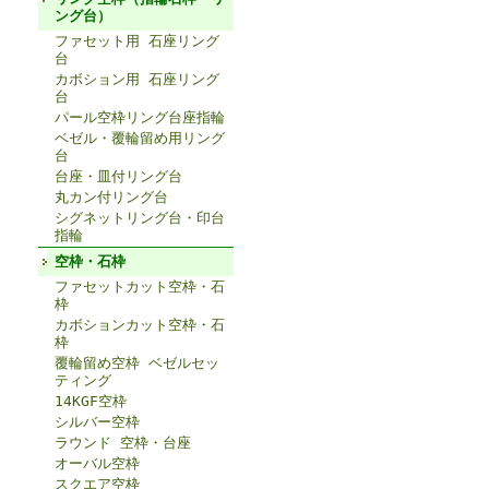
ング台）
ファセット用 石座リング
台
カボション用 石座リング
台
パール空枠リング台座指輪
ベゼル・覆輪留め用リング
台
台座・皿付リング台
丸カン付リング台
シグネットリング台・印台
指輪
空枠・石枠
ファセットカット空枠・石
枠
カボションカット空枠・石
枠
覆輪留め空枠 ベゼルセッ
ティング
14KGF空枠
シルバー空枠
ラウンド 空枠・台座
オーバル空枠
スクエア空枠