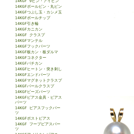
14KGF 9ピン・アイピン
14KGFボールピン・丸ピン
14KGFつぶし玉・カシメ玉
14KGFボールチップ
14KGF引き輪
14KGFカニカン
14KGF クラスプ
14KGFマンテル
14KGFフックパーツ
14KGF板カン・板ダルマ
14KGFコネクター
14KGFバチカン
14KGFヒートン・突き刺し
14KGFエンドパーツ
14KGFマグネットクラスプ
14KGFパールクラスプ
14KGFビーズパーツ
14KGFピアス金具・ピアス
パーツ
14KGF ピアスフックパー
ツ
14KGFポストピアス
14KGF フープピアスパー
ツ