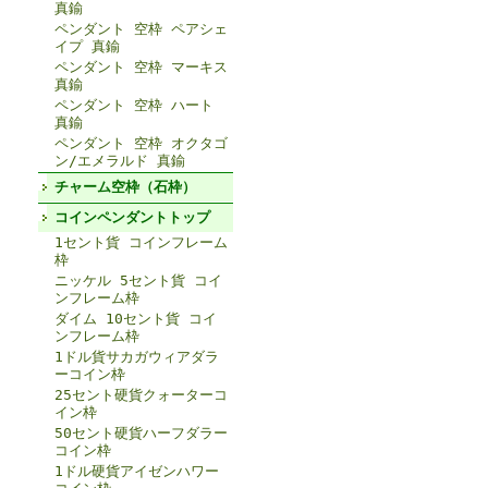
真鍮
ペンダント 空枠 ペアシェ
イプ 真鍮
ペンダント 空枠 マーキス
真鍮
ペンダント 空枠 ハート
真鍮
ペンダント 空枠 オクタゴ
ン/エメラルド 真鍮
チャーム空枠（石枠）
コインペンダントトップ
1セント貨 コインフレーム
枠
ニッケル 5セント貨 コイ
ンフレーム枠
ダイム 10セント貨 コイ
ンフレーム枠
1ドル貨サカガウィアダラ
ーコイン枠
25セント硬貨クォーターコ
イン枠
50セント硬貨ハーフダラー
コイン枠
1ドル硬貨アイゼンハワー