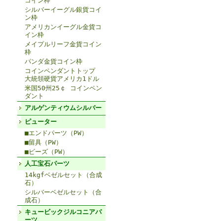
コイン枠
シルバーイーグル銀貨コイ
ン枠
アメリカンイーグル金貨コ
イン枠
メイプルリーフ金貨コイン
枠
パンダ金貨コイン枠
コインペンダントトップ
大統領硬貨アメリカ1ドル
米国50州25￠ コインペン
ダント
アルゲンティウムシルバー
ピューター
■エンドパーツ（PW）
■留具（PW）
■ビーズ（PW）
人工宝石パーツ
14kgfベゼルセット（合成
石）
シルバーベゼルセット（合
成石）
キュービックジルコニアパ
ーツ