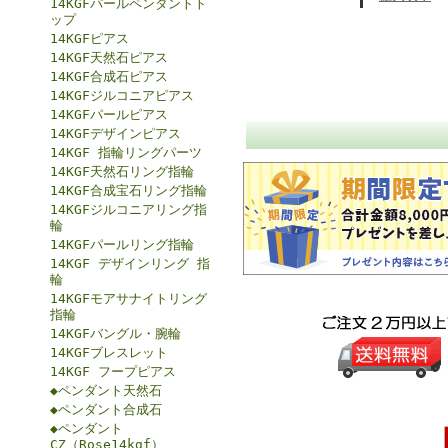
14KGFパールペンダントト
ップ
14KGFピアス
14KGF天然石ピアス
14KGF合成石ピアス
14KGFジルコニアピアス
14KGFパールピアス
14KGFデザインピアス
14KGF 指輪リングパーツ
14KGF天然石リング指輪
14KGF合成宝石リング指輪
14KGFジルコニアリング指
輪
14KGFパールリング指輪
14KGF デザインリング 指
輪
14KGFモアサナイトリング
指輪
14KGFバングル・腕輪
14KGFブレスレット
14KGF フープピアス
◆ペンダント天然石
◆ペンダント合成石
◆ペンダント
CZ（Rose14kgf）