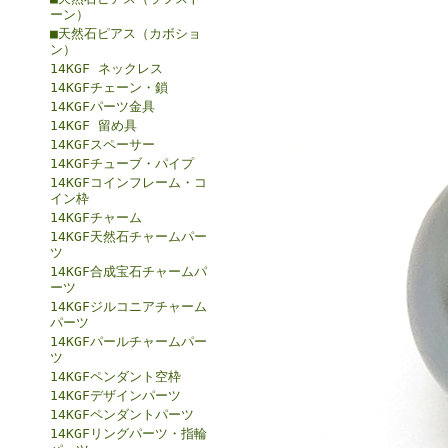
ーン）
■天然石ピアス（カボショ
ン）
14KGF ネックレス
14KGFチェーン・鎖
14KGFパーツ金具
14KGF 留め具
14KGFスペーサー
14KGFチューブ・パイプ
14KGFコインフレーム・コ
イン枠
14KGFチャーム
14KGF天然石チャームパー
ツ
14KGF合成宝石チャームパ
ーツ
14KGFジルコニアチャーム
パーツ
14KGFパールチャームパー
ツ
14KGFペンダント空枠
14KGFデザインパーツ
14KGFペンダントパーツ
14KGFリングパーツ・指輪