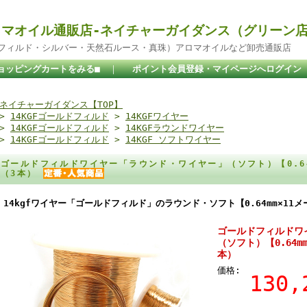
マオイル通販店-ネイチャーガイダンス（グリーン
ドフィルド・シルバー・天然石ルース・真珠）アロマオイルなど卸売通販店
ョッピングカートをみる■
｜
ポイント会員登録・マイページへログイン
ネイチャーガイダンス【TOP】
>
14KGFゴールドフィルド
>
14KGFワイヤー
>
14KGFゴールドフィルド
>
14KGFラウンドワイヤー
>
14KGFゴールドフィルド
>
14KGF ソフトワイヤー
ゴールドフィルドワイヤー「ラウンド・ワイヤー」（ソフト）【0.64m
（3本）
14kgfワイヤー「ゴールドフィルド」のラウンド・ソフト【0.64mm×11
ゴールドフィルドワ
（ソフト）【0.64mm
本）
価格:
130