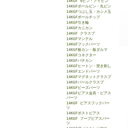
14KGF 9ピン・アイピン
14KGFボールピン・丸ピン
14KGFつぶし玉・カシメ玉
14KGFボールチップ
14KGF引き輪
14KGFカニカン
14KGF クラスプ
14KGFマンテル
14KGFフックパーツ
14KGF板カン・板ダルマ
14KGFコネクター
14KGFバチカン
14KGFヒートン・突き刺し
14KGFエンドパーツ
14KGFマグネットクラスプ
14KGFパールクラスプ
14KGFビーズパーツ
14KGFピアス金具・ピアス
パーツ
14KGF ピアスフックパー
ツ
14KGFポストピアス
14KGF フープピアスパー
ツ