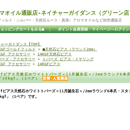
マオイル通販店-ネイチャーガイダンス（グリーン店
ドフィルド・シルバー・天然石ルース・真珠）アロマオイルなど卸売通販店
ショッピングカートをみる■
｜
ポイント会員登録・マイページへログイン
ャーガイダンス【TOP】
4KGFゴールドフィルド
>
■天然石ピアス（ラウンド2mm）
KGF アクセサリー
>
14KGF天然石ピアス
パーズ・アクセサリー
>
トパーズ ピアス・イヤリング
KGF アクセサリー
>
14KGFピアス
kgfピアス天然石ホワイトトパーズ＜11月誕生石＞/2mmラウンド6
「14kgf」（1ペア）
kgfピアス天然石ホワイトトパーズ＜11月誕生石＞/2mmラウンド6本爪・ス
4kgf」（1ペア）です。