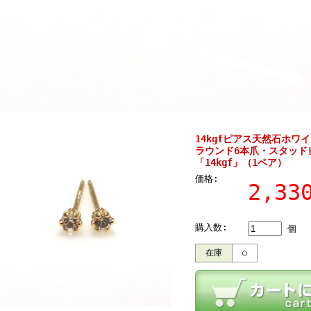
14kgfピアス天然石ホワイ
ラウンド6本爪・スタッド
「14kgf」（1ペア）
価格:
2,3
購入数:
個
在庫
○