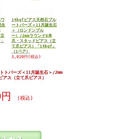
ホワ
14kgfピアス天然石ブル
誕生
ートパーズ＜11月誕生石
本
＞（ロンドンブル
（立
ー）/2mmラウンド6本
f」
爪・スタッドピアス（立
て爪ピアス）「14kgf」
（1ペア）
3,020円(税込)
トトパーズ＜11月誕生石＞/2mm
ピアス（立て爪ピアス）
30円
(税込)