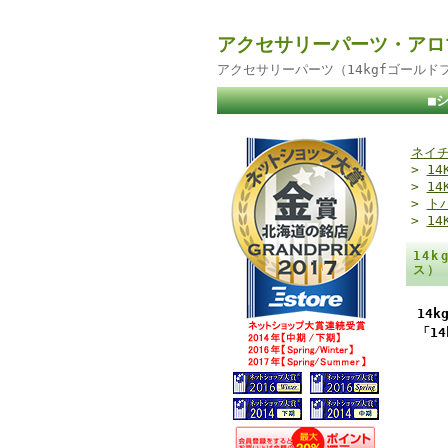
アクセサリーパーツ・アロ
アクセサリーパーツ（14kgfゴール
■
ネイチ
>
1
>
14
>
ト
>
14
14
ス）
14
「1