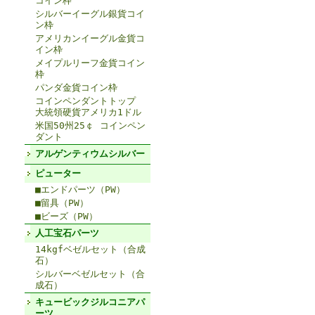
コイン枠
シルバーイーグル銀貨コイ
ン枠
アメリカンイーグル金貨コ
イン枠
メイプルリーフ金貨コイン
枠
パンダ金貨コイン枠
コインペンダントトップ
大統領硬貨アメリカ1ドル
米国50州25￠ コインペン
ダント
アルゲンティウムシルバー
ピューター
■エンドパーツ（PW）
■留具（PW）
■ビーズ（PW）
人工宝石パーツ
14kgfベゼルセット（合成
石）
シルバーベゼルセット（合
成石）
キュービックジルコニアパ
ーツ