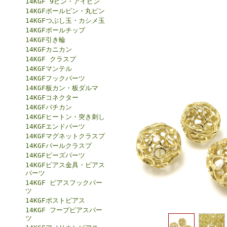
14KGF 9ピン・アイピン
14KGFボールピン・丸ピン
14KGFつぶし玉・カシメ玉
14KGFボールチップ
14KGF引き輪
14KGFカニカン
14KGF クラスプ
14KGFマンテル
14KGFフックパーツ
14KGF板カン・板ダルマ
14KGFコネクター
14KGFバチカン
14KGFヒートン・突き刺し
14KGFエンドパーツ
14KGFマグネットクラスプ
14KGFパールクラスプ
14KGFビーズパーツ
14KGFピアス金具・ピアス
パーツ
14KGF ピアスフックパー
ツ
14KGFポストピアス
14KGF フープピアスパー
ツ