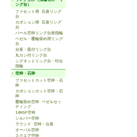
ング台）
ファセット用 石座リング
台
カボション用 石座リング
台
パール空枠リング台座指輪
ベゼル・覆輪留め用リング
台
台座・皿付リング台
丸カン付リング台
シグネットリング台・印台
指輪
空枠・石枠
ファセットカット空枠・石
枠
カボションカット空枠・石
枠
覆輪留め空枠 ベゼルセッ
ティング
14KGF空枠
シルバー空枠
ラウンド 空枠・台座
オーバル空枠
スクエア空枠