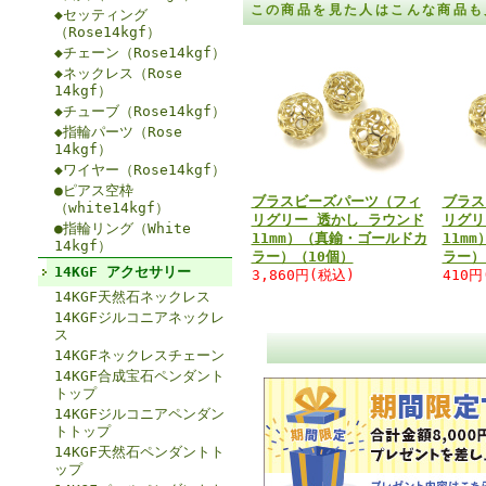
この商品を見た人はこんな商品も
◆セッティング
（Rose14kgf）
◆チェーン（Rose14kgf）
◆ネックレス（Rose
14kgf）
◆チューブ（Rose14kgf）
◆指輪パーツ（Rose
14kgf）
◆ワイヤー（Rose14kgf）
●ピアス空枠
ブラスビーズパーツ（フィ
ブラス
（white14kgf）
リグリー 透かし ラウンド
リグリ
●指輪リング（White
11mm）（真鍮・ゴールドカ
11m
14kgf）
ラー）（10個）
ラー）
14KGF アクセサリー
3,860円(税込)
410円
14KGF天然石ネックレス
14KGFジルコニアネックレ
ス
14KGFネックレスチェーン
14KGF合成宝石ペンダント
トップ
14KGFジルコニアペンダン
トトップ
14KGF天然石ペンダントト
ップ