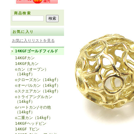
商品検索
お気に入り
お気に入りリストを見る
14KGFゴールドフィルド
14KGFカン
14KGF丸カン
◇カン（オープン）
（14kgf）
◇クローズカン（14kgf）
◇オーバルカン（14kgf）
◇スクエアカン（14kgf）
◇トライアングルカン
（14kgf）
◇ハートカン/その他
（14kgf）
◇二重カン（14kgf）
14KGFヘッドピン
14KGF Tピン