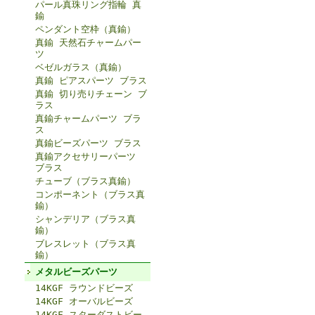
パール真珠リング指輪 真
鍮
ペンダント空枠（真鍮）
真鍮 天然石チャームパー
ツ
ベゼルガラス（真鍮）
真鍮 ピアスパーツ ブラス
真鍮 切り売りチェーン ブ
ラス
真鍮チャームパーツ ブラ
ス
真鍮ビーズパーツ ブラス
真鍮アクセサリーパーツ
ブラス
チューブ（ブラス真鍮）
コンポーネント（ブラス真
鍮）
シャンデリア（ブラス真
鍮）
ブレスレット（ブラス真
鍮）
メタルビーズパーツ
14KGF ラウンドビーズ
14KGF オーバルビーズ
14KGF スターダストビー