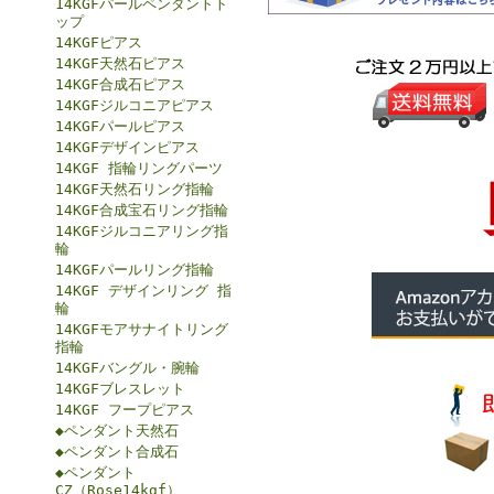
14KGFパールペンダントト
ップ
14KGFピアス
14KGF天然石ピアス
14KGF合成石ピアス
14KGFジルコニアピアス
14KGFパールピアス
14KGFデザインピアス
14KGF 指輪リングパーツ
14KGF天然石リング指輪
14KGF合成宝石リング指輪
14KGFジルコニアリング指
輪
14KGFパールリング指輪
14KGF デザインリング 指
輪
14KGFモアサナイトリング
指輪
14KGFバングル・腕輪
14KGFブレスレット
14KGF フープピアス
◆ペンダント天然石
◆ペンダント合成石
◆ペンダント
CZ（Rose14kgf）