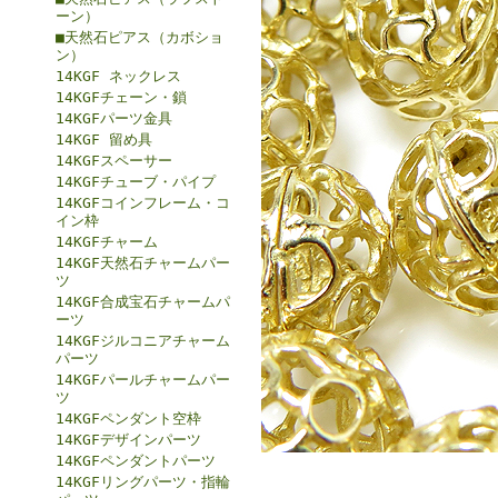
ーン）
■天然石ピアス（カボショ
ン）
14KGF ネックレス
14KGFチェーン・鎖
14KGFパーツ金具
14KGF 留め具
14KGFスペーサー
14KGFチューブ・パイプ
14KGFコインフレーム・コ
イン枠
14KGFチャーム
14KGF天然石チャームパー
ツ
14KGF合成宝石チャームパ
ーツ
14KGFジルコニアチャーム
パーツ
14KGFパールチャームパー
ツ
14KGFペンダント空枠
14KGFデザインパーツ
14KGFペンダントパーツ
14KGFリングパーツ・指輪