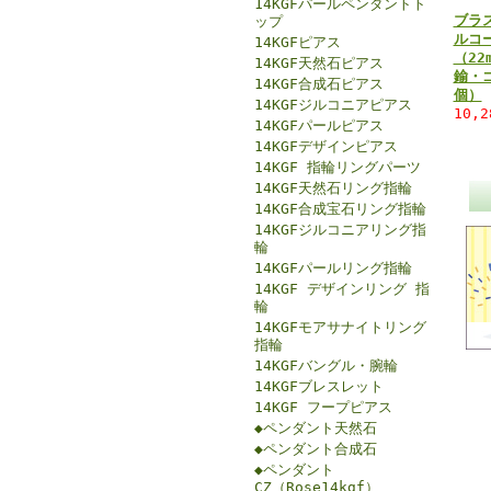
14KGFパールペンダントト
ブラ
ップ
ルコ
14KGFピアス
（22
14KGF天然石ピアス
鍮・
14KGF合成石ピアス
個）
14KGFジルコニアピアス
10,
14KGFパールピアス
14KGFデザインピアス
14KGF 指輪リングパーツ
14KGF天然石リング指輪
14KGF合成宝石リング指輪
14KGFジルコニアリング指
輪
14KGFパールリング指輪
14KGF デザインリング 指
輪
14KGFモアサナイトリング
指輪
14KGFバングル・腕輪
14KGFブレスレット
14KGF フープピアス
◆ペンダント天然石
◆ペンダント合成石
◆ペンダント
CZ（Rose14kgf）