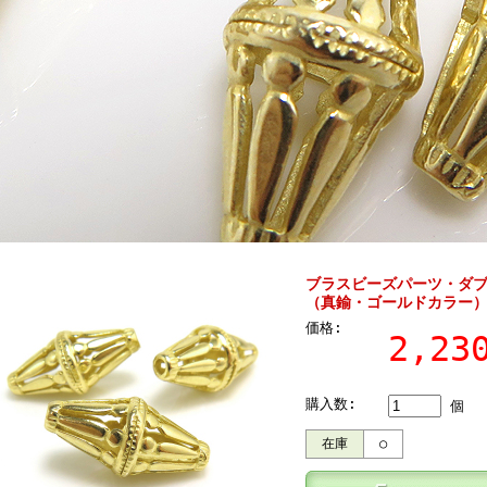
ブラスビーズパーツ・ダブルコ
（真鍮・ゴールドカラー）
価格:
2,2
購入数:
個
在庫
○