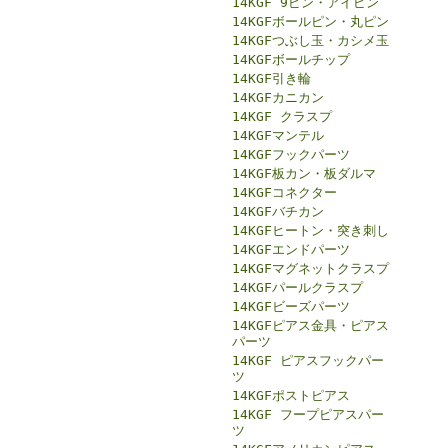
14KGF 9ピン・アイピン
14KGFボールピン・丸ピン
14KGFつぶし玉・カシメ玉
14KGFボールチップ
14KGF引き輪
14KGFカニカン
14KGF クラスプ
14KGFマンテル
14KGFフックパーツ
14KGF板カン・板ダルマ
14KGFコネクター
14KGFバチカン
14KGFヒートン・突き刺し
14KGFエンドパーツ
14KGFマグネットクラスプ
14KGFパールクラスプ
14KGFビーズパーツ
14KGFピアス金具・ピアス
パーツ
14KGF ピアスフックパー
ツ
14KGFポストピアス
14KGF フープピアスパー
ツ