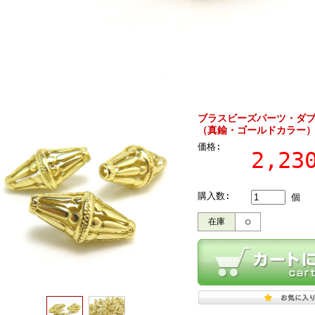
ブラスビーズパーツ・ダブルコ
（真鍮・ゴールドカラー）
価格:
2,2
購入数:
個
在庫
○