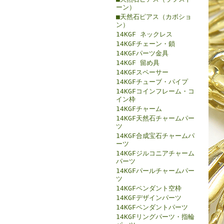
ーン）
■天然石ピアス（カボショ
ン）
14KGF ネックレス
14KGFチェーン・鎖
14KGFパーツ金具
14KGF 留め具
14KGFスペーサー
14KGFチューブ・パイプ
14KGFコインフレーム・コ
イン枠
14KGFチャーム
14KGF天然石チャームパー
ツ
14KGF合成宝石チャームパ
ーツ
14KGFジルコニアチャーム
パーツ
14KGFパールチャームパー
ツ
14KGFペンダント空枠
14KGFデザインパーツ
14KGFペンダントパーツ
14KGFリングパーツ・指輪