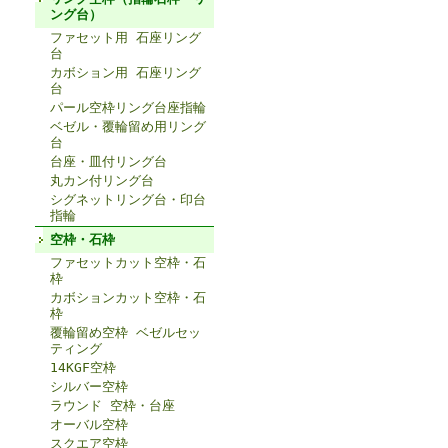
ング台）
ファセット用 石座リング
台
カボション用 石座リング
台
パール空枠リング台座指輪
ベゼル・覆輪留め用リング
台
台座・皿付リング台
丸カン付リング台
シグネットリング台・印台
指輪
空枠・石枠
ファセットカット空枠・石
枠
カボションカット空枠・石
枠
覆輪留め空枠 ベゼルセッ
ティング
14KGF空枠
シルバー空枠
ラウンド 空枠・台座
オーバル空枠
スクエア空枠