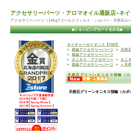
アクセサリーパーツ・アロマオイル通販店-ネイ
アクセサリーパーツ（14kgfゴールドフィルド・シルバー・天然石ル
■ショッピングカートをみる■
ネイチャーガイダンス【TOP】
>
真鍮アクセサリーパーツ
>
天然
>
真鍮アクセサリーパーツ
>
オニキス・アクセサリー
>
オニ
>
真鍮アクセサリーパーツ
>
＋天
天然石グリーンオニキス指輪（カ
天然石グリーンオニキス指輪（カボシ