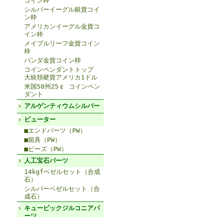
コイン枠
シルバーイーグル銀貨コイ
ン枠
アメリカンイーグル金貨コ
イン枠
メイプルリーフ金貨コイン
枠
パンダ金貨コイン枠
コインペンダントトップ
大統領硬貨アメリカ1ドル
米国50州25￠ コインペン
ダント
アルゲンティウムシルバー
ピューター
■エンドパーツ（PW）
■留具（PW）
■ビーズ（PW）
人工宝石パーツ
14kgfベゼルセット（合成
石）
シルバーベゼルセット（合
成石）
キュービックジルコニアパ
ーツ