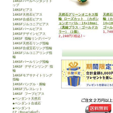
14KGFパールペンダントト
ップ
14KGFピアス
14KGF天然石ピアス
天然石グリーンオニキス指
天然石
輪 ローズカット （カボシ
輪（カ
14KGF合成石ピアス
ョンオーバル・14×10mm）
14×
14KGFジルコニアピアス
（真鍮ブラス・ゴールドカ
ゴール
14KGFパールピアス
ラー）（1個）
1,74
14KGFデザインピアス
2,240円(税込)～
14KGF 指輪リングパーツ
14KGF天然石リング指輪
14KGF合成宝石リング指輪
14KGFジルコニアリング指
輪
14KGFパールリング指輪
14KGF デザインリング 指
輪
14KGFモアサナイトリング
指輪
14KGFバングル・腕輪
14KGFブレスレット
14KGF フープピアス
◆ペンダント天然石
◆ペンダント合成石
◆ペンダント
CZ（Rose14kgf）