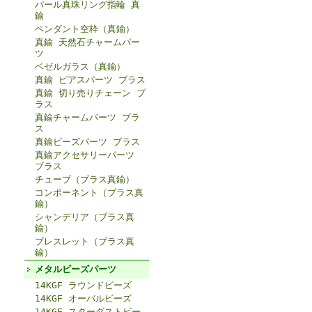
パール真珠リング指輪 真
鍮
ペンダント空枠（真鍮）
真鍮 天然石チャームパー
ツ
ベゼルガラス（真鍮）
真鍮 ピアスパーツ ブラス
真鍮 切り売りチェーン ブ
ラス
真鍮チャームパーツ ブラ
ス
真鍮ビーズパーツ ブラス
真鍮アクセサリーパーツ
ブラス
チューブ（ブラス真鍮）
コンポーネント（ブラス真
鍮）
シャンデリア（ブラス真
鍮）
ブレスレット（ブラス真
鍮）
メタルビーズパーツ
14KGF ラウンドビーズ
14KGF オーバルビーズ
14KGF スターダストビー