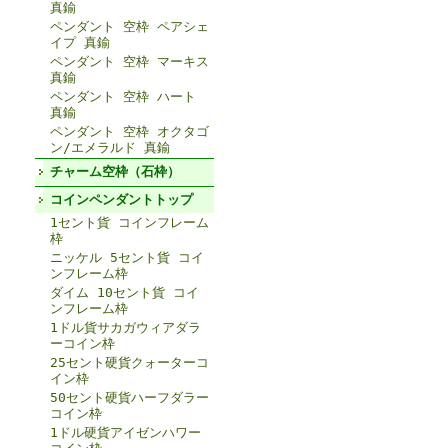
真鍮
ペンダント 空枠 ペアシェ
イプ 真鍮
ペンダント 空枠 マーキス
真鍮
ペンダント 空枠 ハート
真鍮
ペンダント 空枠 オクタゴ
ン/エメラルド 真鍮
チャーム空枠（石枠）
コインペンダントトップ
1セント貨 コインフレーム
枠
ニッケル 5セント貨 コイ
ンフレーム枠
ダイム 10セント貨 コイ
ンフレーム枠
1ドル貨サカガウィアダラ
ーコイン枠
25セント硬貨クォーターコ
イン枠
50セント硬貨ハーフダラー
コイン枠
1ドル硬貨アイゼンハワー