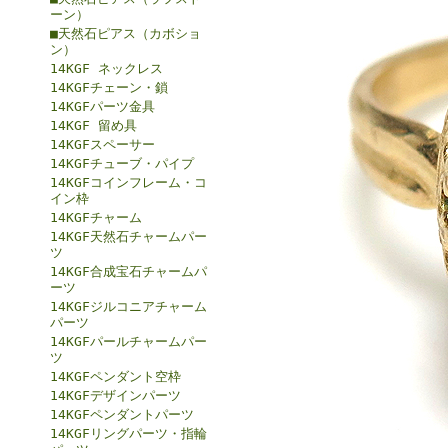
ーン）
■天然石ピアス（カボショ
ン）
14KGF ネックレス
14KGFチェーン・鎖
14KGFパーツ金具
14KGF 留め具
14KGFスペーサー
14KGFチューブ・パイプ
14KGFコインフレーム・コ
イン枠
14KGFチャーム
14KGF天然石チャームパー
ツ
14KGF合成宝石チャームパ
ーツ
14KGFジルコニアチャーム
パーツ
14KGFパールチャームパー
ツ
14KGFペンダント空枠
14KGFデザインパーツ
14KGFペンダントパーツ
14KGFリングパーツ・指輪