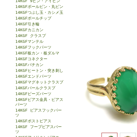
14KGF 9ピン・アイピン
14KGFボールピン・丸ピン
14KGFつぶし玉・カシメ玉
14KGFボールチップ
14KGF引き輪
14KGFカニカン
14KGF クラスプ
14KGFマンテル
14KGFフックパーツ
14KGF板カン・板ダルマ
14KGFコネクター
14KGFバチカン
14KGFヒートン・突き刺し
14KGFエンドパーツ
14KGFマグネットクラスプ
14KGFパールクラスプ
14KGFビーズパーツ
14KGFピアス金具・ピアス
パーツ
14KGF ピアスフックパー
ツ
14KGFポストピアス
14KGF フープピアスパー
ツ