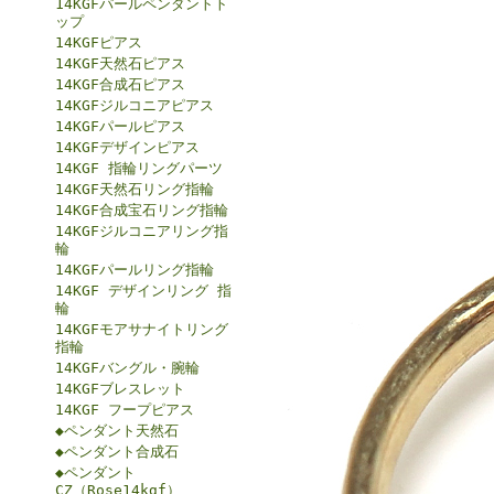
14KGFパールペンダントト
ップ
14KGFピアス
14KGF天然石ピアス
14KGF合成石ピアス
14KGFジルコニアピアス
14KGFパールピアス
14KGFデザインピアス
14KGF 指輪リングパーツ
14KGF天然石リング指輪
14KGF合成宝石リング指輪
14KGFジルコニアリング指
輪
14KGFパールリング指輪
14KGF デザインリング 指
輪
14KGFモアサナイトリング
指輪
14KGFバングル・腕輪
14KGFブレスレット
14KGF フープピアス
◆ペンダント天然石
◆ペンダント合成石
◆ペンダント
CZ（Rose14kgf）