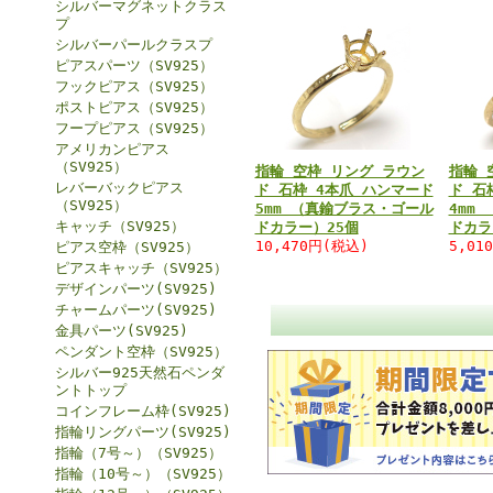
シルバーマグネットクラス
プ
シルバーパールクラスプ
ピアスパーツ（SV925）
フックピアス（SV925）
ポストピアス（SV925）
フープピアス（SV925）
アメリカンピアス
（SV925）
指輪 空枠 リング ラウン
指輪 
レバーバックピアス
ド 石枠 4本爪 ハンマード
ド 石
（SV925）
5mm （真鍮ブラス・ゴール
4mm
キャッチ（SV925）
ドカラー）25個
ドカラ
10,470円(税込)
5,01
ピアス空枠（SV925）
ピアスキャッチ（SV925）
デザインパーツ(SV925)
チャームパーツ(SV925)
金具パーツ(SV925)
ペンダント空枠（SV925）
シルバー925天然石ペンダ
ントトップ
コインフレーム枠(SV925)
指輪リングパーツ(SV925)
指輪（7号～）（SV925）
指輪（10号～）（SV925）