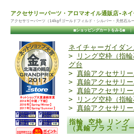
アクセサリーパーツ・アロマオイル通販店-ネイ
アクセサリーパーツ（14kgfゴールドフィルド・シルバー・天然石ル
■ショッピングカートをみる■
ネイチャーガイダンス
>
リング空枠（指輪
グ台
>
真鍮アクセサリー
>
真鍮アクセサリー
>
真鍮アクセサリー
>
リング空枠（指輪
>
真鍮アクセサリー
指輪 空枠 リング 
（真鍮ブラス・ゴ