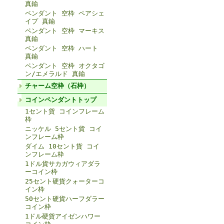
真鍮
ペンダント 空枠 ペアシェ
イプ 真鍮
ペンダント 空枠 マーキス
真鍮
ペンダント 空枠 ハート
真鍮
ペンダント 空枠 オクタゴ
ン/エメラルド 真鍮
チャーム空枠（石枠）
コインペンダントトップ
1セント貨 コインフレーム
枠
ニッケル 5セント貨 コイ
ンフレーム枠
ダイム 10セント貨 コイ
ンフレーム枠
1ドル貨サカガウィアダラ
ーコイン枠
25セント硬貨クォーターコ
イン枠
50セント硬貨ハーフダラー
コイン枠
1ドル硬貨アイゼンハワー