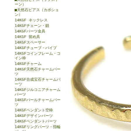
ーン）
■天然石ピアス（カボショ
ン）
14KGF ネックレス
14KGFチェーン・鎖
14KGFパーツ金具
14KGF 留め具
14KGFスペーサー
14KGFチューブ・パイプ
14KGFコインフレーム・コ
イン枠
14KGFチャーム
14KGF天然石チャームパー
ツ
14KGF合成宝石チャームパ
ーツ
14KGFジルコニアチャーム
パーツ
14KGFパールチャームパー
ツ
14KGFペンダント空枠
14KGFデザインパーツ
14KGFペンダントパーツ
14KGFリングパーツ・指輪