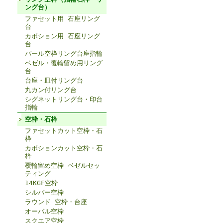
ング台）
ファセット用 石座リング
台
カボション用 石座リング
台
パール空枠リング台座指輪
ベゼル・覆輪留め用リング
台
台座・皿付リング台
丸カン付リング台
シグネットリング台・印台
指輪
空枠・石枠
ファセットカット空枠・石
枠
カボションカット空枠・石
枠
覆輪留め空枠 ベゼルセッ
ティング
14KGF空枠
シルバー空枠
ラウンド 空枠・台座
オーバル空枠
スクエア空枠