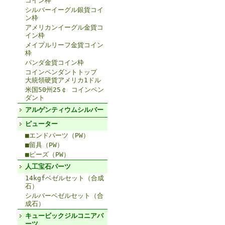
コイン枠
シルバーイーグル銀貨コイ
ン枠
アメリカンイーグル金貨コ
イン枠
メイプルリーフ金貨コイン
枠
パンダ金貨コイン枠
コインペンダントトップ
大統領硬貨アメリカ1ドル
米国50州25￠ コインペン
ダント
アルゲンティウムシルバー
ピューター
■エンドパーツ（PW）
■留具（PW）
■ビーズ（PW）
人工宝石パーツ
14kgfベゼルセット（合成
石）
シルバーベゼルセット（合
成石）
キュービックジルコニアパ
ーツ