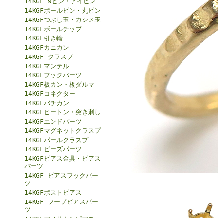
14KGF 9ピン・アイピン
14KGFボールピン・丸ピン
14KGFつぶし玉・カシメ玉
14KGFボールチップ
14KGF引き輪
14KGFカニカン
14KGF クラスプ
14KGFマンテル
14KGFフックパーツ
14KGF板カン・板ダルマ
14KGFコネクター
14KGFバチカン
14KGFヒートン・突き刺し
14KGFエンドパーツ
14KGFマグネットクラスプ
14KGFパールクラスプ
14KGFビーズパーツ
14KGFピアス金具・ピアス
パーツ
14KGF ピアスフックパー
ツ
14KGFポストピアス
14KGF フープピアスパー
ツ