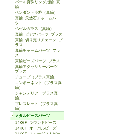
パール真珠リング指輪 真
鍮
ペンダント空枠（真鍮）
真鍮 天然石チャームパー
ツ
ベゼルガラス（真鍮）
真鍮 ピアスパーツ ブラス
真鍮 切り売りチェーン ブ
ラス
真鍮チャームパーツ ブラ
ス
真鍮ビーズパーツ ブラス
真鍮アクセサリーパーツ
ブラス
チューブ（ブラス真鍮）
コンポーネント（ブラス真
鍮）
シャンデリア（ブラス真
鍮）
ブレスレット（ブラス真
鍮）
メタルビーズパーツ
14KGF ラウンドビーズ
14KGF オーバルビーズ
14KGF スターダストビー