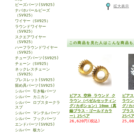
ビーズパーツ(SV925)
拡大表示
ナバホパールビーズ
（SV925）
ワイヤー（SV925）
ラウンドワイヤー
（SV925）
スクエアワイヤー
（SV925）
この商品を見た人はこんな商品も
ハーフラウンドワイヤー
（SV925）
チューブパーツ(SV925)
チェーン（SV925）
ネックレスチェーン
（SV925）
ブレスレット(SV925)
留め具パーツ(SV925)
シルバー 引き輪パーツ
ピアス 空枠 ラウンド ク
ピアス
シルバー カニカン
ラウン（ベゼルセッティン
ラウン
シルバー ロブスタークラ
グ/カボション）10mm（真
グ/カ
スプ
鍮ブラス・ゴールドカラ
ブラス
シルバー マンテルパーツ
ー）25ペア
25ペ
シルバー フックパーツ
26,620円(税込)
25,0
エンドパーツ(SV925)
シルバー 板カン