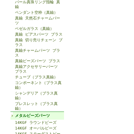
パール真珠リング指輪 真
鍮
ペンダント空枠（真鍮）
真鍮 天然石チャームパー
ツ
ベゼルガラス（真鍮）
真鍮 ピアスパーツ ブラス
真鍮 切り売りチェーン ブ
ラス
真鍮チャームパーツ ブラ
ス
真鍮ビーズパーツ ブラス
真鍮アクセサリーパーツ
ブラス
チューブ（ブラス真鍮）
コンポーネント（ブラス真
鍮）
シャンデリア（ブラス真
鍮）
ブレスレット（ブラス真
鍮）
メタルビーズパーツ
14KGF ラウンドビーズ
14KGF オーバルビーズ
14KGF スターダストビー