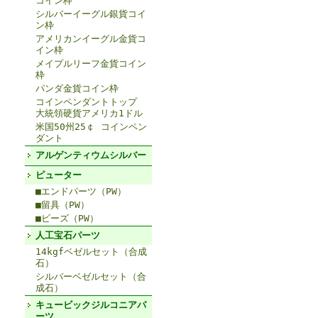
コイン枠
シルバーイーグル銀貨コイ
ン枠
アメリカンイーグル金貨コ
イン枠
メイプルリーフ金貨コイン
枠
パンダ金貨コイン枠
コインペンダントトップ
大統領硬貨アメリカ1ドル
米国50州25￠ コインペン
ダント
アルゲンティウムシルバー
ピューター
■エンドパーツ（PW）
■留具（PW）
■ビーズ（PW）
人工宝石パーツ
14kgfベゼルセット（合成
石）
シルバーベゼルセット（合
成石）
キュービックジルコニアパ
ーツ