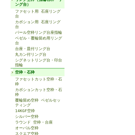
ング台）
ファセット用 石座リング
台
カボション用 石座リング
台
パール空枠リング台座指輪
ベゼル・覆輪留め用リング
台
台座・皿付リング台
丸カン付リング台
シグネットリング台・印台
指輪
空枠・石枠
ファセットカット空枠・石
枠
カボションカット空枠・石
枠
覆輪留め空枠 ベゼルセッ
ティング
14KGF空枠
シルバー空枠
ラウンド 空枠・台座
オーバル空枠
スクエア空枠