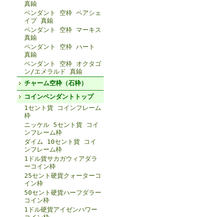
真鍮
ペンダント 空枠 ペアシェ
イプ 真鍮
ペンダント 空枠 マーキス
真鍮
ペンダント 空枠 ハート
真鍮
ペンダント 空枠 オクタゴ
ン/エメラルド 真鍮
チャーム空枠（石枠）
コインペンダントトップ
1セント貨 コインフレーム
枠
ニッケル 5セント貨 コイ
ンフレーム枠
ダイム 10セント貨 コイ
ンフレーム枠
1ドル貨サカガウィアダラ
ーコイン枠
25セント硬貨クォーターコ
イン枠
50セント硬貨ハーフダラー
コイン枠
1ドル硬貨アイゼンハワー