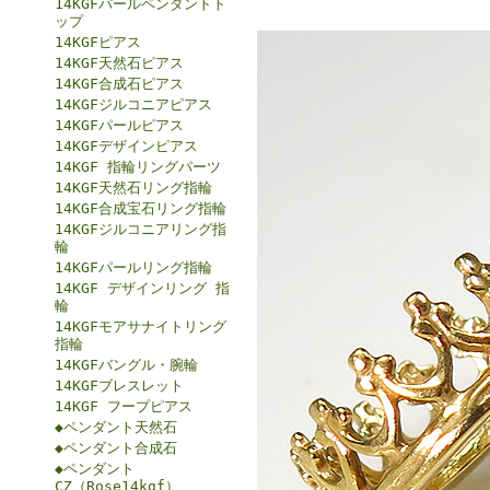
14KGFパールペンダントト
ップ
14KGFピアス
14KGF天然石ピアス
14KGF合成石ピアス
14KGFジルコニアピアス
14KGFパールピアス
14KGFデザインピアス
14KGF 指輪リングパーツ
14KGF天然石リング指輪
14KGF合成宝石リング指輪
14KGFジルコニアリング指
輪
14KGFパールリング指輪
14KGF デザインリング 指
輪
14KGFモアサナイトリング
指輪
14KGFバングル・腕輪
14KGFブレスレット
14KGF フープピアス
◆ペンダント天然石
◆ペンダント合成石
◆ペンダント
CZ（Rose14kgf）