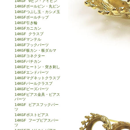
14KGF 9ピン・アイピン
14KGFボールピン・丸ピン
14KGFつぶし玉・カシメ玉
14KGFボールチップ
14KGF引き輪
14KGFカニカン
14KGF クラスプ
14KGFマンテル
14KGFフックパーツ
14KGF板カン・板ダルマ
14KGFコネクター
14KGFバチカン
14KGFヒートン・突き刺し
14KGFエンドパーツ
14KGFマグネットクラスプ
14KGFパールクラスプ
14KGFビーズパーツ
14KGFピアス金具・ピアス
パーツ
14KGF ピアスフックパー
ツ
14KGFポストピアス
14KGF フープピアスパー
ツ