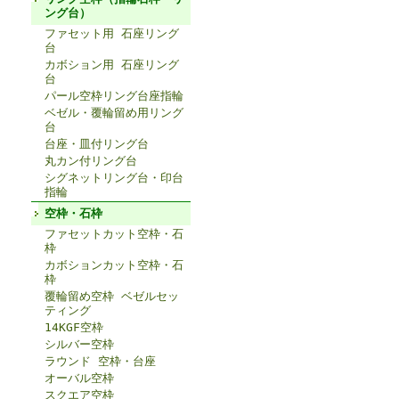
ング台）
ファセット用 石座リング
台
カボション用 石座リング
台
パール空枠リング台座指輪
ベゼル・覆輪留め用リング
台
台座・皿付リング台
丸カン付リング台
シグネットリング台・印台
指輪
空枠・石枠
ファセットカット空枠・石
枠
カボションカット空枠・石
枠
覆輪留め空枠 ベゼルセッ
ティング
14KGF空枠
シルバー空枠
ラウンド 空枠・台座
オーバル空枠
スクエア空枠