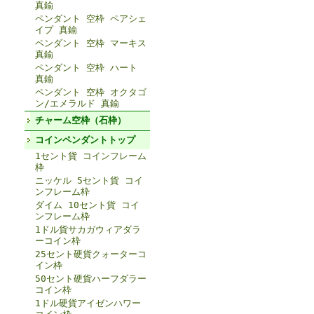
真鍮
ペンダント 空枠 ペアシェ
イプ 真鍮
ペンダント 空枠 マーキス
真鍮
ペンダント 空枠 ハート
真鍮
ペンダント 空枠 オクタゴ
ン/エメラルド 真鍮
チャーム空枠（石枠）
コインペンダントトップ
1セント貨 コインフレーム
枠
ニッケル 5セント貨 コイ
ンフレーム枠
ダイム 10セント貨 コイ
ンフレーム枠
1ドル貨サカガウィアダラ
ーコイン枠
25セント硬貨クォーターコ
イン枠
50セント硬貨ハーフダラー
コイン枠
1ドル硬貨アイゼンハワー