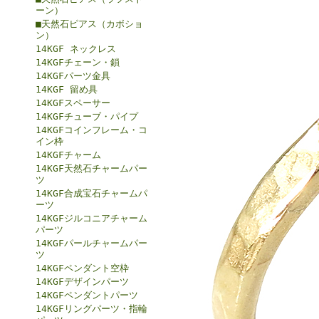
ーン）
■天然石ピアス（カボショ
ン）
14KGF ネックレス
14KGFチェーン・鎖
14KGFパーツ金具
14KGF 留め具
14KGFスペーサー
14KGFチューブ・パイプ
14KGFコインフレーム・コ
イン枠
14KGFチャーム
14KGF天然石チャームパー
ツ
14KGF合成宝石チャームパ
ーツ
14KGFジルコニアチャーム
パーツ
14KGFパールチャームパー
ツ
14KGFペンダント空枠
14KGFデザインパーツ
14KGFペンダントパーツ
14KGFリングパーツ・指輪