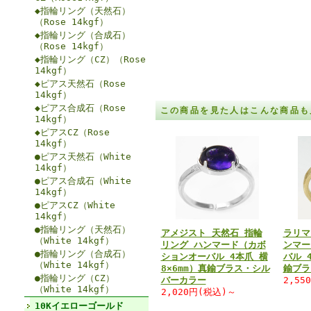
◆指輪リング（天然石）
（Rose 14kgf）
◆指輪リング（合成石）
（Rose 14kgf）
◆指輪リング（CZ）（Rose
14kgf）
◆ピアス天然石（Rose
14kgf）
◆ピアス合成石（Rose
この商品を見た人はこんな商品も
14kgf）
◆ピアスCZ（Rose
14kgf）
●ピアス天然石（White
14kgf）
●ピアス合成石（White
14kgf）
●ピアスCZ（White
14kgf）
●指輪リング（天然石）
アメジスト 天然石 指輪
ラリマ
（White 14kgf）
リング ハンマード（カボ
ンマー
●指輪リング（合成石）
ションオーバル 4本爪 横
バル 
（White 14kgf）
8×6mm）真鍮ブラス・シル
鍮ブラ
●指輪リング（CZ）
バーカラー
2,55
（White 14kgf）
2,020円(税込)～
10Kイエローゴールド