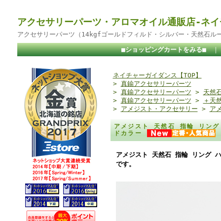
アクセサリーパーツ・アロマオイル通販店-ネイ
アクセサリーパーツ（14kgfゴールドフィルド・シルバー・天然石ル
■ショッピングカートをみる■
ネイチャーガイダンス【TOP】
>
真鍮アクセサリーパーツ
>
真鍮アクセサリーパーツ
>
天然
>
真鍮アクセサリーパーツ
>
＋天
>
アメジスト・アクセサリー
>
ア
アメジスト 天然石 指輪 リング
ドカラー
アメジスト 天然石 指輪 リング 
です。