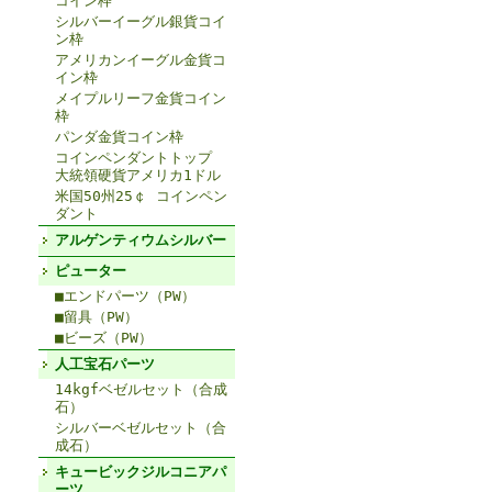
コイン枠
シルバーイーグル銀貨コイ
ン枠
アメリカンイーグル金貨コ
イン枠
メイプルリーフ金貨コイン
枠
パンダ金貨コイン枠
コインペンダントトップ
大統領硬貨アメリカ1ドル
米国50州25￠ コインペン
ダント
アルゲンティウムシルバー
ピューター
■エンドパーツ（PW）
■留具（PW）
■ビーズ（PW）
人工宝石パーツ
14kgfベゼルセット（合成
石）
シルバーベゼルセット（合
成石）
キュービックジルコニアパ
ーツ