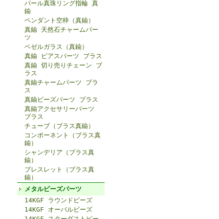
パール真珠リング指輪 真
鍮
ペンダント空枠（真鍮）
真鍮 天然石チャームパー
ツ
ベゼルガラス（真鍮）
真鍮 ピアスパーツ ブラス
真鍮 切り売りチェーン ブ
ラス
真鍮チャームパーツ ブラ
ス
真鍮ビーズパーツ ブラス
真鍮アクセサリーパーツ
ブラス
チューブ（ブラス真鍮）
コンポーネント（ブラス真
鍮）
シャンデリア（ブラス真
鍮）
ブレスレット（ブラス真
鍮）
メタルビーズパーツ
14KGF ラウンドビーズ
14KGF オーバルビーズ
14KGF スターダストビー