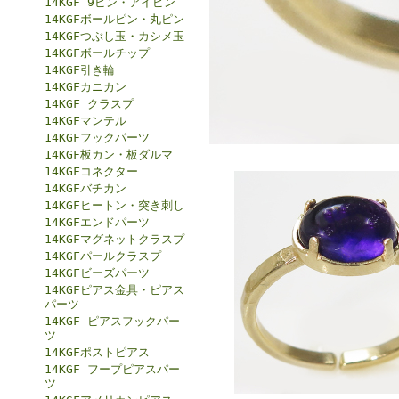
14KGF 9ピン・アイピン
14KGFボールピン・丸ピン
14KGFつぶし玉・カシメ玉
14KGFボールチップ
14KGF引き輪
14KGFカニカン
14KGF クラスプ
14KGFマンテル
14KGFフックパーツ
14KGF板カン・板ダルマ
14KGFコネクター
14KGFバチカン
14KGFヒートン・突き刺し
14KGFエンドパーツ
14KGFマグネットクラスプ
14KGFパールクラスプ
14KGFビーズパーツ
14KGFピアス金具・ピアス
パーツ
14KGF ピアスフックパー
ツ
14KGFポストピアス
14KGF フープピアスパー
ツ