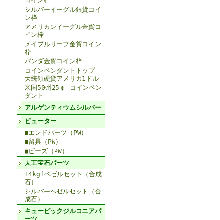
コイン枠
シルバーイーグル銀貨コイ
ン枠
アメリカンイーグル金貨コ
イン枠
メイプルリーフ金貨コイン
枠
パンダ金貨コイン枠
コインペンダントトップ
大統領硬貨アメリカ1ドル
米国50州25￠ コインペン
ダント
アルゲンティウムシルバー
ピューター
■エンドパーツ（PW）
■留具（PW）
■ビーズ（PW）
人工宝石パーツ
14kgfベゼルセット（合成
石）
シルバーベゼルセット（合
成石）
キュービックジルコニアパ
ーツ