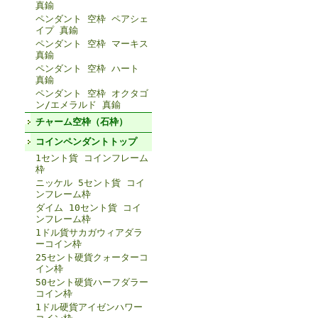
真鍮
ペンダント 空枠 ペアシェ
イプ 真鍮
ペンダント 空枠 マーキス
真鍮
ペンダント 空枠 ハート
真鍮
ペンダント 空枠 オクタゴ
ン/エメラルド 真鍮
チャーム空枠（石枠）
コインペンダントトップ
1セント貨 コインフレーム
枠
ニッケル 5セント貨 コイ
ンフレーム枠
ダイム 10セント貨 コイ
ンフレーム枠
1ドル貨サカガウィアダラ
ーコイン枠
25セント硬貨クォーターコ
イン枠
50セント硬貨ハーフダラー
コイン枠
1ドル硬貨アイゼンハワー