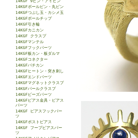
14KGF 9ピン・アイピン
14KGFボールピン・丸ピン
14KGFつぶし玉・カシメ玉
14KGFボールチップ
14KGF引き輪
14KGFカニカン
14KGF クラスプ
14KGFマンテル
14KGFフックパーツ
14KGF板カン・板ダルマ
14KGFコネクター
14KGFバチカン
14KGFヒートン・突き刺し
14KGFエンドパーツ
14KGFマグネットクラスプ
14KGFパールクラスプ
14KGFビーズパーツ
14KGFピアス金具・ピアス
パーツ
14KGF ピアスフックパー
ツ
14KGFポストピアス
14KGF フープピアスパー
ツ