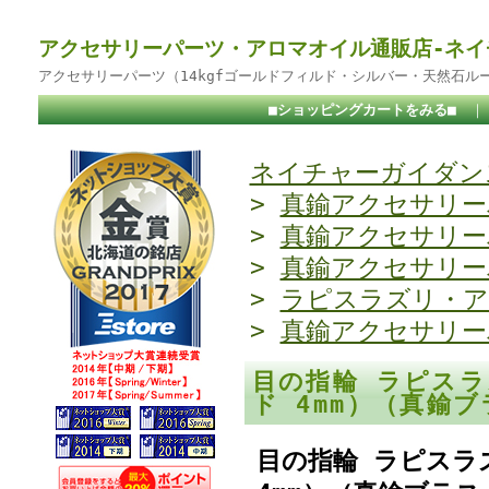
アクセサリーパーツ・アロマオイル通販店-ネイ
アクセサリーパーツ（14kgfゴールドフィルド・シルバー・天然石ル
■ショッピングカートをみる■
ネイチャーガイダンス
>
真鍮アクセサリー
>
真鍮アクセサリー
>
真鍮アクセサリー
>
ラピスラズリ・ア
>
真鍮アクセサリー
目の指輪 ラピスラ
ド 4mm）（真鍮
目の指輪 ラピスラ