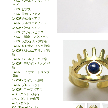
14KGFパールペンダントト
ップ
14KGFピアス
14KGF天然石ピアス
14KGF合成石ピアス
14KGFジルコニアピアス
14KGFパールピアス
14KGFデザインピアス
14KGF 指輪リングパーツ
14KGF天然石リング指輪
14KGF合成宝石リング指輪
14KGFジルコニアリング指
輪
14KGFパールリング指輪
14KGF デザインリング 指
輪
14KGFモアサナイトリング
指輪
14KGFバングル・腕輪
14KGFブレスレット
14KGF フープピアス
◆ペンダント天然石
◆ペンダント合成石
◆ペンダント
CZ（Rose14kgf）