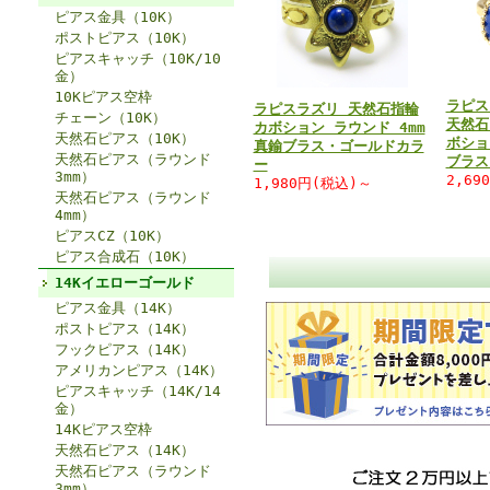
ピアス金具（10K）
ポストピアス（10K）
ピアスキャッチ（10K/10
金）
10Kピアス空枠
ラピス
ラピスラズリ 天然石指輪
チェーン（10K）
天然石
カボション ラウンド 4mm
天然石ピアス（10K）
ボショ
真鍮ブラス・ゴールドカラ
天然石ピアス（ラウンド
ブラス
ー
3mm）
2,69
1,980円(税込)～
天然石ピアス（ラウンド
4mm）
ピアスCZ（10K）
ピアス合成石（10K）
14Kイエローゴールド
ピアス金具（14K）
ポストピアス（14K）
フックピアス（14K）
アメリカンピアス（14K）
ピアスキャッチ（14K/14
金）
14Kピアス空枠
天然石ピアス（14K）
天然石ピアス（ラウンド
3mm）