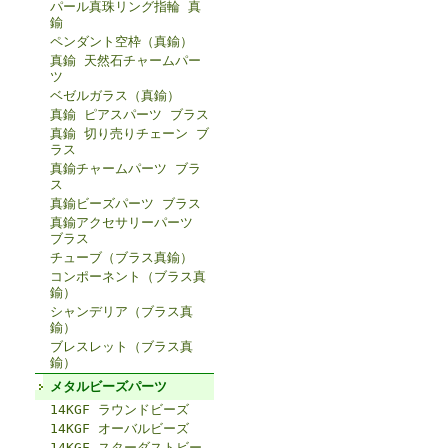
パール真珠リング指輪 真
鍮
ペンダント空枠（真鍮）
真鍮 天然石チャームパー
ツ
ベゼルガラス（真鍮）
真鍮 ピアスパーツ ブラス
真鍮 切り売りチェーン ブ
ラス
真鍮チャームパーツ ブラ
ス
真鍮ビーズパーツ ブラス
真鍮アクセサリーパーツ
ブラス
チューブ（ブラス真鍮）
コンポーネント（ブラス真
鍮）
シャンデリア（ブラス真
鍮）
ブレスレット（ブラス真
鍮）
メタルビーズパーツ
14KGF ラウンドビーズ
14KGF オーバルビーズ
14KGF スターダストビー