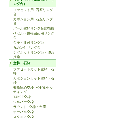
ング台）
ファセット用 石座リング
台
カボション用 石座リング
台
パール空枠リング台座指輪
ベゼル・覆輪留め用リング
台
台座・皿付リング台
丸カン付リング台
シグネットリング台・印台
指輪
空枠・石枠
ファセットカット空枠・石
枠
カボションカット空枠・石
枠
覆輪留め空枠 ベゼルセッ
ティング
14KGF空枠
シルバー空枠
ラウンド 空枠・台座
オーバル空枠
スクエア空枠