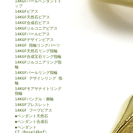
14KGFパールペンダントト
ップ
14KGFピアス
14KGF天然石ピアス
14KGF合成石ピアス
14KGFジルコニアピアス
14KGFパールピアス
14KGFデザインピアス
14KGF 指輪リングパーツ
14KGF天然石リング指輪
14KGF合成宝石リング指輪
14KGFジルコニアリング指
輪
14KGFパールリング指輪
14KGF デザインリング 指
輪
14KGFモアサナイトリング
指輪
14KGFバングル・腕輪
14KGFブレスレット
14KGF フープピアス
◆ペンダント天然石
◆ペンダント合成石
◆ペンダント
CZ（Rose14kgf）