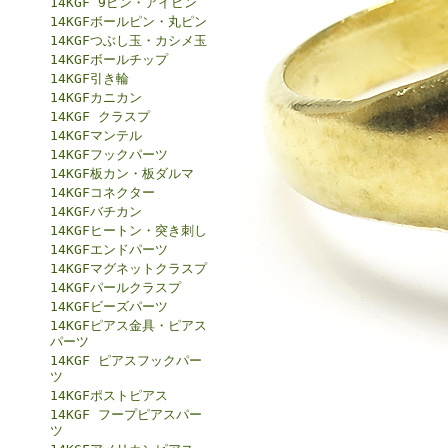
14KGF 9ピン・アイピン
14KGFボールピン・丸ピン
14KGFつぶし玉・カシメ玉
14KGFボールチップ
14KGF引き輪
14KGFカニカン
14KGF クラスプ
14KGFマンテル
14KGFフックパーツ
14KGF板カン・板ダルマ
14KGFコネクター
14KGFバチカン
14KGFヒートン・突き刺し
14KGFエンドパーツ
14KGFマグネットクラスプ
14KGFパールクラスプ
14KGFビーズパーツ
14KGFピアス金具・ピアス
パーツ
14KGF ピアスフックパー
ツ
14KGFポストピアス
14KGF フープピアスパー
ツ