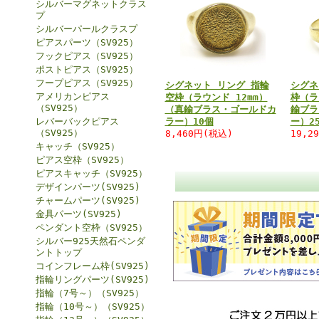
シルバーマグネットクラス
プ
シルバーパールクラスプ
ピアスパーツ（SV925）
フックピアス（SV925）
ポストピアス（SV925）
フープピアス（SV925）
シグネット リング 指輪
シグネ
アメリカンピアス
空枠（ラウンド 12mm）
枠（ラ
（SV925）
（真鍮ブラス・ゴールドカ
鍮ブラ
レバーバックピアス
ラー）10個
ー）2
（SV925）
8,460円(税込)
19,2
キャッチ（SV925）
ピアス空枠（SV925）
ピアスキャッチ（SV925）
デザインパーツ(SV925)
チャームパーツ(SV925)
金具パーツ(SV925)
ペンダント空枠（SV925）
シルバー925天然石ペンダ
ントトップ
コインフレーム枠(SV925)
指輪リングパーツ(SV925)
指輪（7号～）（SV925）
指輪（10号～）（SV925）