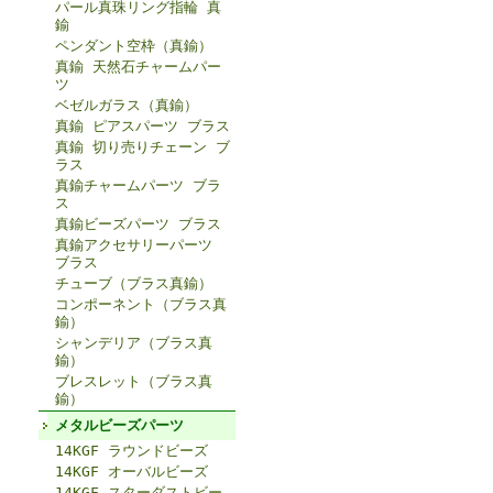
パール真珠リング指輪 真
鍮
ペンダント空枠（真鍮）
真鍮 天然石チャームパー
ツ
ベゼルガラス（真鍮）
真鍮 ピアスパーツ ブラス
真鍮 切り売りチェーン ブ
ラス
真鍮チャームパーツ ブラ
ス
真鍮ビーズパーツ ブラス
真鍮アクセサリーパーツ
ブラス
チューブ（ブラス真鍮）
コンポーネント（ブラス真
鍮）
シャンデリア（ブラス真
鍮）
ブレスレット（ブラス真
鍮）
メタルビーズパーツ
14KGF ラウンドビーズ
14KGF オーバルビーズ
14KGF スターダストビー