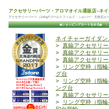
アクセサリーパーツ・アロマオイル通販店-ネイ
アクセサリーパーツ（14kgfゴールドフィルド・シルバー・天然石ル
■ショッピングカートをみる■
ネイチャーガイダンス
>
真鍮アクセサリー
>
真鍮アクセサリー
>
真鍮アクセサリー
>
リング空枠（指輪
グ台
>
リング空枠（指輪
ング台
>
真鍮アクセサリー
>
リング空枠（指輪