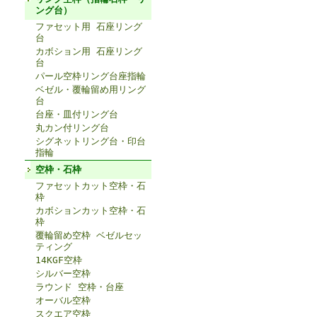
ング台）
ファセット用 石座リング
台
カボション用 石座リング
台
パール空枠リング台座指輪
ベゼル・覆輪留め用リング
台
台座・皿付リング台
丸カン付リング台
シグネットリング台・印台
指輪
空枠・石枠
ファセットカット空枠・石
枠
カボションカット空枠・石
枠
覆輪留め空枠 ベゼルセッ
ティング
14KGF空枠
シルバー空枠
ラウンド 空枠・台座
オーバル空枠
スクエア空枠