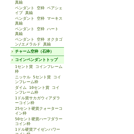
真鍮
ペンダント 空枠 ペアシェ
イプ 真鍮
ペンダント 空枠 マーキス
真鍮
ペンダント 空枠 ハート
真鍮
ペンダント 空枠 オクタゴ
ン/エメラルド 真鍮
チャーム空枠（石枠）
コインペンダントトップ
1セント貨 コインフレーム
枠
ニッケル 5セント貨 コイ
ンフレーム枠
ダイム 10セント貨 コイ
ンフレーム枠
1ドル貨サカガウィアダラ
ーコイン枠
25セント硬貨クォーターコ
イン枠
50セント硬貨ハーフダラー
コイン枠
1ドル硬貨アイゼンハワー