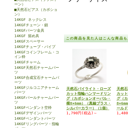
ーン）
■天然石ピアス（カボショ
ン）
14KGF ネックレス
14KGFチェーン・鎖
14KGFパーツ金具
14KGF 留め具
この商品を見た人はこんな商品も
14KGFスペーサー
14KGFチューブ・パイプ
14KGFコインフレーム・コ
イン枠
14KGFチャーム
14KGF天然石チャームパー
ツ
14KGF合成宝石チャームパ
ーツ
14KGFジルコニアチャーム
天然石パイライト・ローズ
天然石
パーツ
カット指輪ハンマードリン
カット
14KGFパールチャームパー
グ（カボションオーバル・
グ（カ
ツ
横8×6mm）（真鍮ブラス・
8×6
14KGFペンダント空枠
シルバーカラー）（1個）
ールド
14KGFデザインパーツ
1,790円(税込)～
1,48
14KGFペンダントパーツ
14KGFリングパーツ・指輪