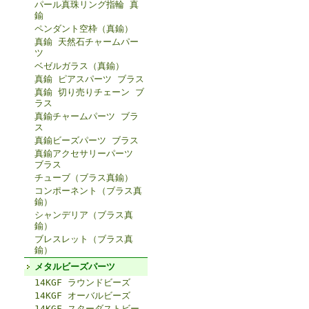
パール真珠リング指輪 真
鍮
ペンダント空枠（真鍮）
真鍮 天然石チャームパー
ツ
ベゼルガラス（真鍮）
真鍮 ピアスパーツ ブラス
真鍮 切り売りチェーン ブ
ラス
真鍮チャームパーツ ブラ
ス
真鍮ビーズパーツ ブラス
真鍮アクセサリーパーツ
ブラス
チューブ（ブラス真鍮）
コンポーネント（ブラス真
鍮）
シャンデリア（ブラス真
鍮）
ブレスレット（ブラス真
鍮）
メタルビーズパーツ
14KGF ラウンドビーズ
14KGF オーバルビーズ
14KGF スターダストビー