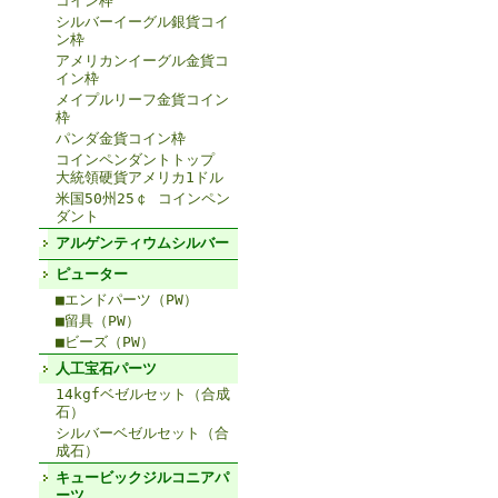
コイン枠
シルバーイーグル銀貨コイ
ン枠
アメリカンイーグル金貨コ
イン枠
メイプルリーフ金貨コイン
枠
パンダ金貨コイン枠
コインペンダントトップ
大統領硬貨アメリカ1ドル
米国50州25￠ コインペン
ダント
アルゲンティウムシルバー
ピューター
■エンドパーツ（PW）
■留具（PW）
■ビーズ（PW）
人工宝石パーツ
14kgfベゼルセット（合成
石）
シルバーベゼルセット（合
成石）
キュービックジルコニアパ
ーツ