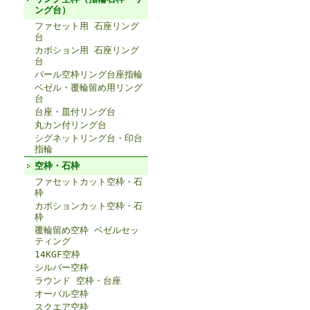
ング台）
ファセット用 石座リング
台
カボション用 石座リング
台
パール空枠リング台座指輪
ベゼル・覆輪留め用リング
台
台座・皿付リング台
丸カン付リング台
シグネットリング台・印台
指輪
空枠・石枠
ファセットカット空枠・石
枠
カボションカット空枠・石
枠
覆輪留め空枠 ベゼルセッ
ティング
14KGF空枠
シルバー空枠
ラウンド 空枠・台座
オーバル空枠
スクエア空枠