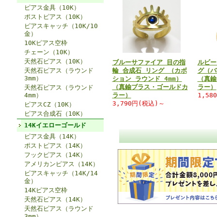
ピアス金具（10K）
ポストピアス（10K）
ピアスキャッチ（10K/10
金）
10Kピアス空枠
チェーン（10K）
天然石ピアス（10K）
ブルーサファイア 目の指
ルビー
天然石ピアス（ラウンド
輪 合成石 リング （カボ
グ（バ
3mm）
ション ラウンド 4mm）
（真鍮
（真鍮ブラス・ゴールドカ
ラー）
天然石ピアス（ラウンド
4mm）
ラー）
1,58
3,790円(税込)～
ピアスCZ（10K）
ピアス合成石（10K）
14Kイエローゴールド
ピアス金具（14K）
ポストピアス（14K）
フックピアス（14K）
アメリカンピアス（14K）
ピアスキャッチ（14K/14
金）
14Kピアス空枠
天然石ピアス（14K）
天然石ピアス（ラウンド
3mm）