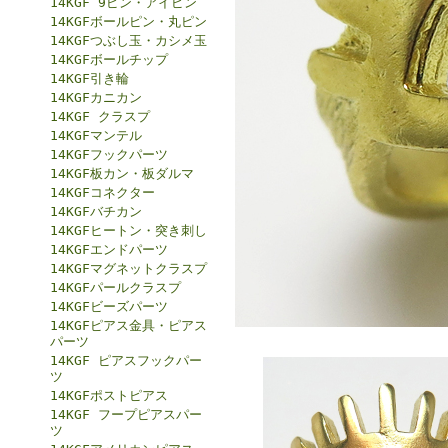
14KGF 9ピン・アイピン
14KGFボールピン・丸ピン
14KGFつぶし玉・カシメ玉
14KGFボールチップ
14KGF引き輪
14KGFカニカン
14KGF クラスプ
14KGFマンテル
14KGFフックパーツ
14KGF板カン・板ダルマ
14KGFコネクター
14KGFバチカン
14KGFヒートン・突き刺し
14KGFエンドパーツ
14KGFマグネットクラスプ
14KGFパールクラスプ
14KGFビーズパーツ
14KGFピアス金具・ピアス
パーツ
14KGF ピアスフックパー
ツ
14KGFポストピアス
14KGF フープピアスパー
ツ