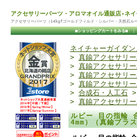
アクセサリーパーツ・アロマオイル通販店-ネイ
アクセサリーパーツ（14kgfゴールドフィルド・シルバー・天然石ル
■ショッピングカートをみる■
ネイチャーガイダンス
>
真鍮アクセサリー
>
真鍮アクセサリー
>
真鍮アクセサリー
>
真鍮アクセサリー
>
合成石・人工石
>
真鍮アクセサリー
ルビー 目の指輪 
4mm）（真鍮ブ