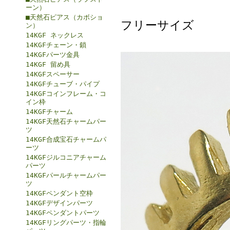
ーン）
■天然石ピアス（カボショ
フリーサイズ
ン）
14KGF ネックレス
14KGFチェーン・鎖
14KGFパーツ金具
14KGF 留め具
14KGFスペーサー
14KGFチューブ・パイプ
14KGFコインフレーム・コ
イン枠
14KGFチャーム
14KGF天然石チャームパー
ツ
14KGF合成宝石チャームパ
ーツ
14KGFジルコニアチャーム
パーツ
14KGFパールチャームパー
ツ
14KGFペンダント空枠
14KGFデザインパーツ
14KGFペンダントパーツ
14KGFリングパーツ・指輪