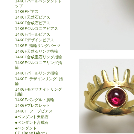
14KGFパールペンダントト
ップ
14KGFピアス
14KGF天然石ピアス
14KGF合成石ピアス
14KGFジルコニアピアス
14KGFパールピアス
14KGFデザインピアス
14KGF 指輪リングパーツ
14KGF天然石リング指輪
14KGF合成宝石リング指輪
14KGFジルコニアリング指
輪
14KGFパールリング指輪
14KGF デザインリング 指
輪
14KGFモアサナイトリング
指輪
14KGFバングル・腕輪
14KGFブレスレット
14KGF フープピアス
◆ペンダント天然石
◆ペンダント合成石
◆ペンダント
CZ（Rose14kgf）