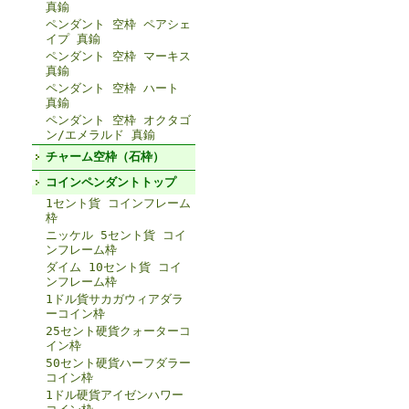
真鍮
ペンダント 空枠 ペアシェ
イプ 真鍮
ペンダント 空枠 マーキス
真鍮
ペンダント 空枠 ハート
真鍮
ペンダント 空枠 オクタゴ
ン/エメラルド 真鍮
チャーム空枠（石枠）
コインペンダントトップ
1セント貨 コインフレーム
枠
ニッケル 5セント貨 コイ
ンフレーム枠
ダイム 10セント貨 コイ
ンフレーム枠
1ドル貨サカガウィアダラ
ーコイン枠
25セント硬貨クォーターコ
イン枠
50セント硬貨ハーフダラー
コイン枠
1ドル硬貨アイゼンハワー