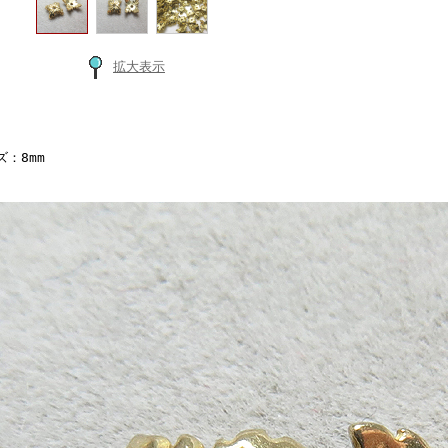
拡大表示
ズ：8mm