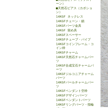
ーン）
■天然石ピアス（カボショ
ン）
14KGF ネックレス
14KGFチェーン・鎖
14KGFパーツ金具
14KGF 留め具
14KGFスペーサー
14KGFチューブ・パイプ
14KGFコインフレーム・コ
イン枠
14KGFチャーム
14KGF天然石チャームパー
ツ
14KGF合成宝石チャームパ
ーツ
14KGFジルコニアチャーム
パーツ
14KGFパールチャームパー
ツ
14KGFペンダント空枠
14KGFデザインパーツ
14KGFペンダントパーツ
14KGFリングパーツ・指輪