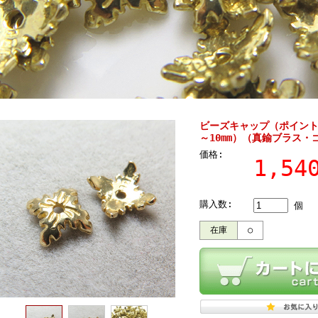
ビーズキャップ（ポイント
～10mm）（真鍮ブラス・
価格:
1,5
購入数:
個
在庫
○