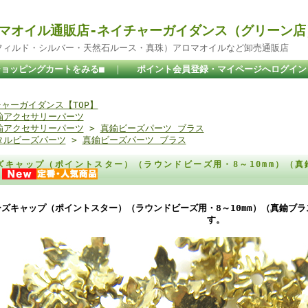
マオイル通販店-ネイチャーガイダンス（グリーン店
ドフィルド・シルバー・天然石ルース・真珠）アロマオイルなど卸売通販店
ショッピングカートをみる■
｜
ポイント会員登録・マイページへログイン
ャーガイダンス【TOP】
鍮アクセサリーパーツ
鍮アクセサリーパーツ
>
真鍮ビーズパーツ ブラス
タルビーズパーツ
>
真鍮ビーズパーツ ブラス
ズキャップ（ポイントスター）（ラウンドビーズ用・8～10mm）（真
）
ーズキャップ（ポイントスター）（ラウンドビーズ用・8～10mm）（真鍮ブラ
す。