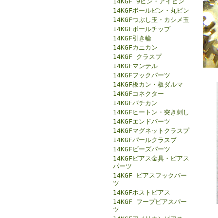
14KGF 9ピン・アイピン
14KGFボールピン・丸ピン
14KGFつぶし玉・カシメ玉
14KGFボールチップ
14KGF引き輪
14KGFカニカン
14KGF クラスプ
14KGFマンテル
14KGFフックパーツ
14KGF板カン・板ダルマ
14KGFコネクター
14KGFバチカン
14KGFヒートン・突き刺し
14KGFエンドパーツ
14KGFマグネットクラスプ
14KGFパールクラスプ
14KGFビーズパーツ
14KGFピアス金具・ピアス
パーツ
14KGF ピアスフックパー
ツ
14KGFポストピアス
14KGF フープピアスパー
ツ