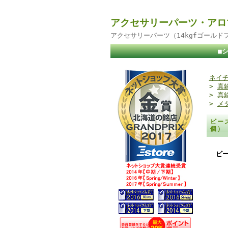
アクセサリーパーツ・アロ
アクセサリーパーツ（14kgfゴール
■
ネイチ
>
真
>
真
>
メ
ビー
個
ビ