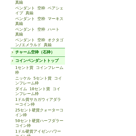
真鍮
ペンダント 空枠 ペアシェ
イプ 真鍮
ペンダント 空枠 マーキス
真鍮
ペンダント 空枠 ハート
真鍮
ペンダント 空枠 オクタゴ
ン/エメラルド 真鍮
チャーム空枠（石枠）
コインペンダントトップ
1セント貨 コインフレーム
枠
ニッケル 5セント貨 コイ
ンフレーム枠
ダイム 10セント貨 コイ
ンフレーム枠
1ドル貨サカガウィアダラ
ーコイン枠
25セント硬貨クォーターコ
イン枠
50セント硬貨ハーフダラー
コイン枠
1ドル硬貨アイゼンハワー