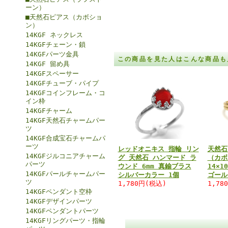
ーン）
■天然石ピアス（カボショ
ン）
14KGF ネックレス
14KGFチェーン・鎖
14KGFパーツ金具
この商品を見た人はこんな商品も
14KGF 留め具
14KGFスペーサー
14KGFチューブ・パイプ
14KGFコインフレーム・コ
イン枠
14KGFチャーム
14KGF天然石チャームパー
ツ
14KGF合成宝石チャームパ
ーツ
レッドオニキス 指輪 リン
天然石
14KGFジルコニアチャーム
グ 天然石 ハンマード ラ
（カボ
パーツ
ウンド 6mm 真鍮ブラス
14×
14KGFパールチャームパー
シルバーカラー 1個
ゴール
ツ
1,780円(税込)
1,78
14KGFペンダント空枠
14KGFデザインパーツ
14KGFペンダントパーツ
14KGFリングパーツ・指輪