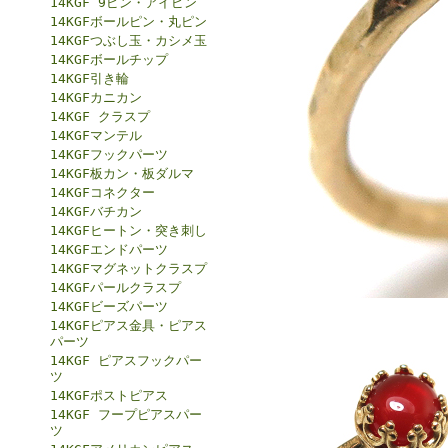
14KGF 9ピン・アイピン
14KGFボールピン・丸ピン
14KGFつぶし玉・カシメ玉
14KGFボールチップ
14KGF引き輪
14KGFカニカン
14KGF クラスプ
14KGFマンテル
14KGFフックパーツ
14KGF板カン・板ダルマ
14KGFコネクター
14KGFバチカン
14KGFヒートン・突き刺し
14KGFエンドパーツ
14KGFマグネットクラスプ
14KGFパールクラスプ
14KGFビーズパーツ
14KGFピアス金具・ピアス
パーツ
14KGF ピアスフックパー
ツ
14KGFポストピアス
14KGF フープピアスパー
ツ