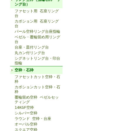
ング台）
ファセット用 石座リング
台
カボション用 石座リング
台
パール空枠リング台座指輪
ベゼル・覆輪留め用リング
台
台座・皿付リング台
丸カン付リング台
シグネットリング台・印台
指輪
空枠・石枠
ファセットカット空枠・石
枠
カボションカット空枠・石
枠
覆輪留め空枠 ベゼルセッ
ティング
14KGF空枠
シルバー空枠
ラウンド 空枠・台座
オーバル空枠
スクエア空枠