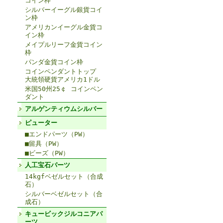
コイン枠
シルバーイーグル銀貨コイ
ン枠
アメリカンイーグル金貨コ
イン枠
メイプルリーフ金貨コイン
枠
パンダ金貨コイン枠
コインペンダントトップ
大統領硬貨アメリカ1ドル
米国50州25￠ コインペン
ダント
アルゲンティウムシルバー
ピューター
■エンドパーツ（PW）
■留具（PW）
■ビーズ（PW）
人工宝石パーツ
14kgfベゼルセット（合成
石）
シルバーベゼルセット（合
成石）
キュービックジルコニアパ
ーツ