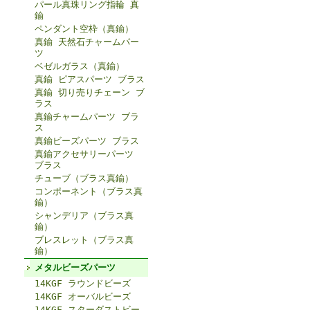
パール真珠リング指輪 真
鍮
ペンダント空枠（真鍮）
真鍮 天然石チャームパー
ツ
ベゼルガラス（真鍮）
真鍮 ピアスパーツ ブラス
真鍮 切り売りチェーン ブ
ラス
真鍮チャームパーツ ブラ
ス
真鍮ビーズパーツ ブラス
真鍮アクセサリーパーツ
ブラス
チューブ（ブラス真鍮）
コンポーネント（ブラス真
鍮）
シャンデリア（ブラス真
鍮）
ブレスレット（ブラス真
鍮）
メタルビーズパーツ
14KGF ラウンドビーズ
14KGF オーバルビーズ
14KGF スターダストビー