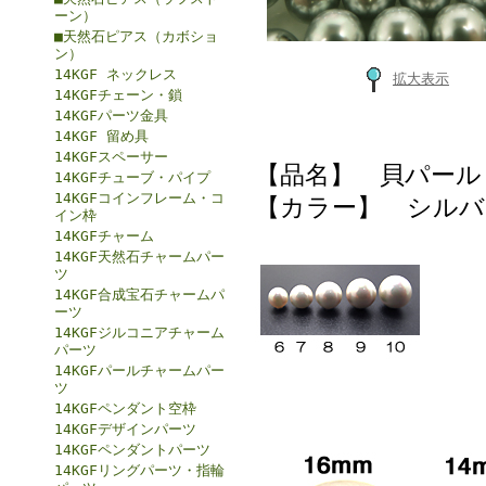
ーン）
■天然石ピアス（カボショ
ン）
14KGF ネックレス
拡大表示
14KGFチェーン・鎖
14KGFパーツ金具
14KGF 留め具
14KGFスペーサー
【品名】 貝パール
14KGFチューブ・パイプ
14KGFコインフレーム・コ
【カラー】 シルバ
イン枠
14KGFチャーム
14KGF天然石チャームパー
ツ
14KGF合成宝石チャームパ
ーツ
14KGFジルコニアチャーム
パーツ
14KGFパールチャームパー
ツ
14KGFペンダント空枠
14KGFデザインパーツ
14KGFペンダントパーツ
14KGFリングパーツ・指輪