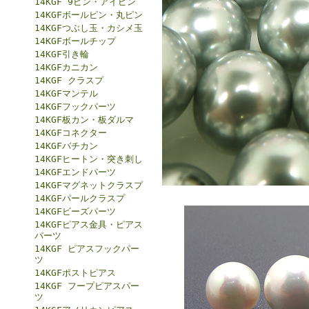
14KGF 9ピン・アイピン
14KGFボールピン・丸ピン
14KGFつぶし玉・カシメ玉
14KGFボールチップ
14KGF引き輪
14KGFカニカン
14KGF クラスプ
14KGFマンテル
14KGFフックパーツ
14KGF板カン・板ダルマ
14KGFコネクター
14KGFバチカン
14KGFヒートン・突き刺し
14KGFエンドパーツ
14KGFマグネットクラスプ
14KGFパールクラスプ
14KGFビーズパーツ
14KGFピアス金具・ピアス
パーツ
14KGF ピアスフックパー
ツ
14KGFポストピアス
14KGF フープピアスパー
ツ