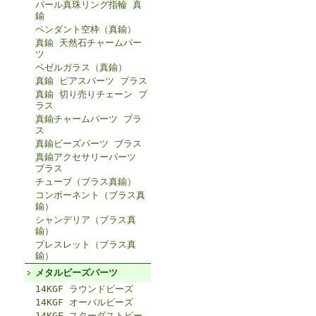
パール真珠リング指輪 真
鍮
ペンダント空枠（真鍮）
真鍮 天然石チャームパー
ツ
ベゼルガラス（真鍮）
真鍮 ピアスパーツ ブラス
真鍮 切り売りチェーン ブ
ラス
真鍮チャームパーツ ブラ
ス
真鍮ビーズパーツ ブラス
真鍮アクセサリーパーツ
ブラス
チューブ（ブラス真鍮）
コンポーネント（ブラス真
鍮）
シャンデリア（ブラス真
鍮）
ブレスレット（ブラス真
鍮）
メタルビーズパーツ
14KGF ラウンドビーズ
14KGF オーバルビーズ
14KGF スターダストビー