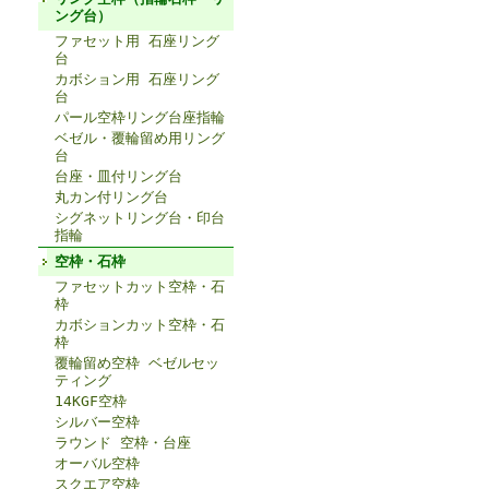
ング台）
ファセット用 石座リング
台
カボション用 石座リング
台
パール空枠リング台座指輪
ベゼル・覆輪留め用リング
台
台座・皿付リング台
丸カン付リング台
シグネットリング台・印台
指輪
空枠・石枠
ファセットカット空枠・石
枠
カボションカット空枠・石
枠
覆輪留め空枠 ベゼルセッ
ティング
14KGF空枠
シルバー空枠
ラウンド 空枠・台座
オーバル空枠
スクエア空枠