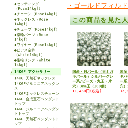
・ゴールドフィルド
◆セッティング
（Rose14kgf）
◆チェーン（Rose14kgf）
この商品を見た
◆ネックレス（Rose
14kgf）
◆チューブ（Rose14kgf）
◆指輪パーツ（Rose
14kgf）
◆ワイヤー（Rose14kgf）
●ピアス空枠
（white14kgf）
●指輪リング（White
14kgf）
14KGF アクセサリー
国産・貝パール（貝ミガ
国産
キパール）シルバーグレ
キパ
14KGF天然石ネックレス
ー系/ビーズ（丸玉・片
ー系
14KGFジルコニアネックレ
穴）3mm玉（100個）
穴）
ス
11,450円(税込)
32,
14KGFネックレスチェーン
14KGF合成宝石ペンダント
トップ
14KGFジルコニアペンダン
トトップ
14KGF天然石ペンダントト
ップ