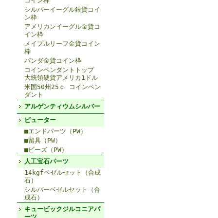
コイン枠
シルバーイーグル銀貨コイ
ン枠
アメリカンイーグル金貨コ
イン枠
メイプルリーフ金貨コイン
枠
パンダ金貨コイン枠
コインペンダントトップ
大統領硬貨アメリカ1ドル
米国50州25￠ コインペン
ダント
アルゲンティウムシルバー
ピューター
■エンドパーツ（PW）
■留具（PW）
■ビーズ（PW）
人工宝石パーツ
14kgfベゼルセット（合成
石）
シルバーベゼルセット（合
成石）
キュービックジルコニアパ
ーツ