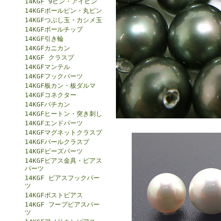
14KGF 9ピン・アイピン
14KGFボールピン・丸ピン
14KGFつぶし玉・カシメ玉
14KGFボールチップ
14KGF引き輪
14KGFカニカン
14KGF クラスプ
14KGFマンテル
14KGFフックパーツ
14KGF板カン・板ダルマ
14KGFコネクター
14KGFバチカン
14KGFヒートン・突き刺し
14KGFエンドパーツ
14KGFマグネットクラスプ
14KGFパールクラスプ
14KGFビーズパーツ
14KGFピアス金具・ピアス
パーツ
14KGF ピアスフックパー
ツ
14KGFポストピアス
14KGF フープピアスパー
ツ