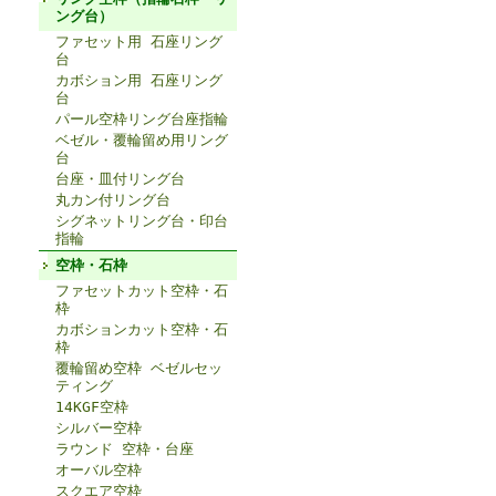
ング台）
ファセット用 石座リング
台
カボション用 石座リング
台
パール空枠リング台座指輪
ベゼル・覆輪留め用リング
台
台座・皿付リング台
丸カン付リング台
シグネットリング台・印台
指輪
空枠・石枠
ファセットカット空枠・石
枠
カボションカット空枠・石
枠
覆輪留め空枠 ベゼルセッ
ティング
14KGF空枠
シルバー空枠
ラウンド 空枠・台座
オーバル空枠
スクエア空枠