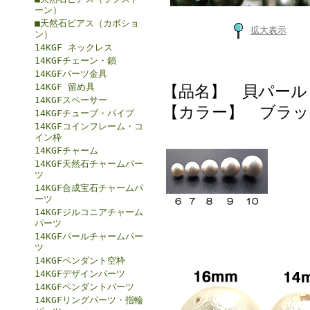
ーン）
■天然石ピアス（カボショ
拡大表示
ン）
14KGF ネックレス
14KGFチェーン・鎖
14KGFパーツ金具
14KGF 留め具
【品名】 貝パール
14KGFスペーサー
【カラー】 ブラッ
14KGFチューブ・パイプ
14KGFコインフレーム・コ
イン枠
14KGFチャーム
14KGF天然石チャームパー
ツ
14KGF合成宝石チャームパ
ーツ
14KGFジルコニアチャーム
パーツ
14KGFパールチャームパー
ツ
14KGFペンダント空枠
14KGFデザインパーツ
14KGFペンダントパーツ
14KGFリングパーツ・指輪