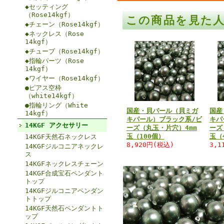
◆セッティング
（Rose14kgf）
この商品を見た
◆チェーン（Rose14kgf）
◆ネックレス（Rose
14kgf）
◆チューブ（Rose14kgf）
◆指輪パーツ（Rose
14kgf）
◆ワイヤー（Rose14kgf）
●ピアス空枠
（white14kgf）
●指輪リング（White
国産・貝パール（貝ミガ
国産
14kgf）
キパール）ブラック系/ビ
キパ
14KGF アクセサリー
ーズ（丸玉・片穴）4mm
ーズ
玉（100個）
玉（
14KGF天然石ネックレス
8,920円(税込)
3,1
14KGFジルコニアネックレ
ス
14KGFネックレスチェーン
14KGF合成宝石ペンダント
トップ
14KGFジルコニアペンダン
トトップ
14KGF天然石ペンダントト
ップ