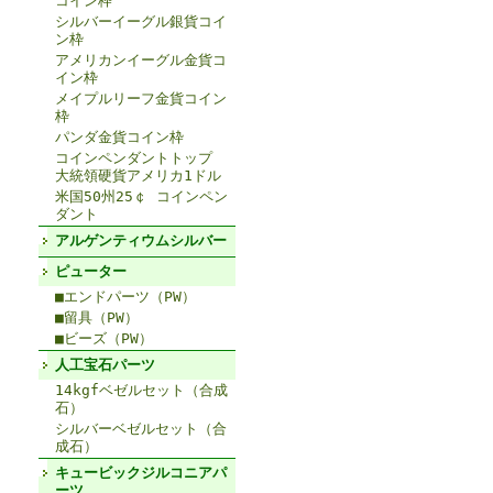
コイン枠
シルバーイーグル銀貨コイ
ン枠
アメリカンイーグル金貨コ
イン枠
メイプルリーフ金貨コイン
枠
パンダ金貨コイン枠
コインペンダントトップ
大統領硬貨アメリカ1ドル
米国50州25￠ コインペン
ダント
アルゲンティウムシルバー
ピューター
■エンドパーツ（PW）
■留具（PW）
■ビーズ（PW）
人工宝石パーツ
14kgfベゼルセット（合成
石）
シルバーベゼルセット（合
成石）
キュービックジルコニアパ
ーツ