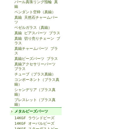
パール真珠リング指輪 真
鍮
ペンダント空枠（真鍮）
真鍮 天然石チャームパー
ツ
ベゼルガラス（真鍮）
真鍮 ピアスパーツ ブラス
真鍮 切り売りチェーン ブ
ラス
真鍮チャームパーツ ブラ
ス
真鍮ビーズパーツ ブラス
真鍮アクセサリーパーツ
ブラス
チューブ（ブラス真鍮）
コンポーネント（ブラス真
鍮）
シャンデリア（ブラス真
鍮）
ブレスレット（ブラス真
鍮）
メタルビーズパーツ
14KGF ラウンドビーズ
14KGF オーバルビーズ
14KGF スターダストビー