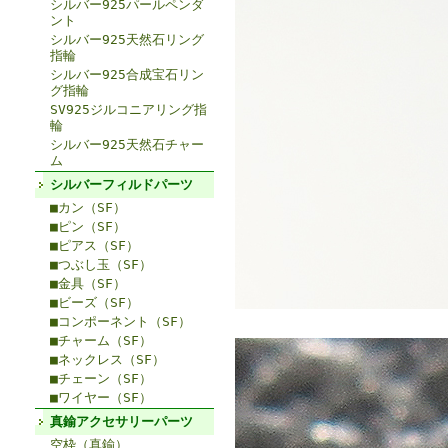
シルバー925パールペンダ
ント
シルバー925天然石リング
指輪
シルバー925合成宝石リン
グ指輪
SV925ジルコニアリング指
輪
シルバー925天然石チャー
ム
シルバーフィルドパーツ
■カン（SF）
■ピン（SF）
■ピアス（SF）
■つぶし玉（SF）
■金具（SF）
■ビーズ（SF）
■コンポーネント（SF）
■チャーム（SF）
■ネックレス（SF）
■チェーン（SF）
■ワイヤー（SF）
真鍮アクセサリーパーツ
空枠（真鍮）