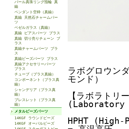
パール真珠リング指輪 真
鍮
ペンダント空枠（真鍮）
真鍮 天然石チャームパー
ツ
ベゼルガラス（真鍮）
真鍮 ピアスパーツ ブラス
真鍮 切り売りチェーン ブ
ラス
真鍮チャームパーツ ブラ
ス
真鍮ビーズパーツ ブラス
真鍮アクセサリーパーツ
ラボグロウンダ
ブラス
チューブ（ブラス真鍮）
モンド）
コンポーネント（ブラス真
鍮）
シャンデリア（ブラス真
【ラボラトリー
鍮）
ブレスレット（ブラス真
(Laboratory
鍮）
メタルビーズパーツ
14KGF ラウンドビーズ
HPHT (High-
14KGF オーバルビーズ
14KGF スターダストビー