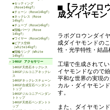
◆セッティング
■【ラボグロ
（Rose14kgf）
成ダイヤモン
◆チェーン（Rose14kgf）
◆ネックレス（Rose
14kgf）
◆チューブ（Rose14kgf）
◆指輪パーツ（Rose
14kgf）
ラボグロウンダイヤ
◆ワイヤー（Rose14kgf）
成ダイヤモンドのこ
●ピアス空枠
（white14kgf）
性・光学特性・結晶
●指輪リング（White
14kgf）
14KGF アクセサリー
工場で生成されてい
14KGF天然石ネックレス
イヤモンドなので紛
14KGFジルコニアネックレ
ス
平和な世界の実現の
14KGFネックレスチェーン
カル・ダイヤモンド (
14KGF合成宝石ペンダント
トップ
す。
14KGFジルコニアペンダン
トトップ
14KGF天然石ペンダントト
また、ダイヤモンド
ップ