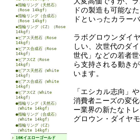
大変高価ですが、
◆指輪リング（天然石）
ドの製造も可能な
（Rose 14kgf）
◆指輪リング（合成石）
ドといったカラー
（Rose 14kgf）
◆指輪リング（CZ）（Rose
14kgf）
ラボグロウンダイヤ
◆ピアス天然石（Rose
14kgf）
しい、次世代のダイ
◆ピアス合成石（Rose
世代」などの若者世
14kgf）
◆ピアスCZ（Rose
ら支持される動きが
14kgf）
●ピアス天然石（White
います。
14kgf）
●ピアス合成石（White
14kgf）
「エシカル志向」や
●ピアスCZ（White
14kgf）
消費者ニーズの変化
●指輪リング（天然石）
ー業界の新たなトレ
（White 14kgf）
●指輪リング（合成石）
グロウン・ダイヤモ
（White 14kgf）
●指輪リング（CZ）
（White 14kgf）
10Kイエローゴールド