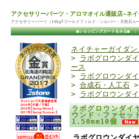
アクセサリーパーツ・アロマオイル通販店-ネイ
アクセサリーパーツ（14kgfゴールドフィルド・シルバー・天然石ル
■ショッピングカートをみる■
ネイチャーガイダンス
>
ラボグロウンダ
ース
>
ラボグロウンダ
>
合成石・人工石
>
ラボグロウンダ
ラボグロウンダイ
ウンド・ファセットカ
1.50mm10個
ラボグロウンダイヤ