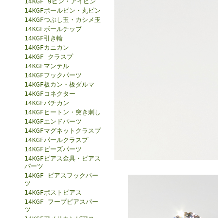
14KGF 9ピン・アイピン
14KGFボールピン・丸ピン
14KGFつぶし玉・カシメ玉
14KGFボールチップ
14KGF引き輪
14KGFカニカン
14KGF クラスプ
14KGFマンテル
14KGFフックパーツ
14KGF板カン・板ダルマ
14KGFコネクター
14KGFバチカン
14KGFヒートン・突き刺し
14KGFエンドパーツ
14KGFマグネットクラスプ
14KGFパールクラスプ
14KGFビーズパーツ
14KGFピアス金具・ピアス
パーツ
14KGF ピアスフックパー
ツ
14KGFポストピアス
14KGF フープピアスパー
ツ