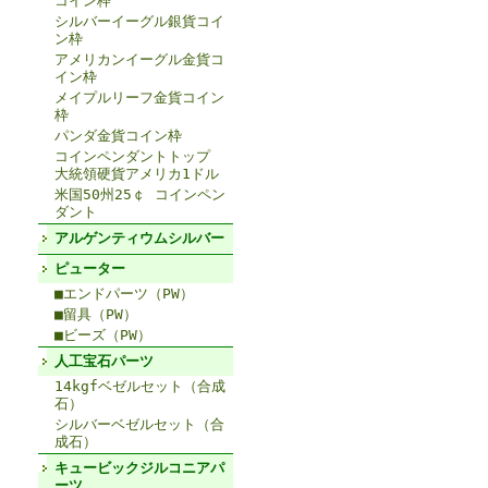
コイン枠
シルバーイーグル銀貨コイ
ン枠
アメリカンイーグル金貨コ
イン枠
メイプルリーフ金貨コイン
枠
パンダ金貨コイン枠
コインペンダントトップ
大統領硬貨アメリカ1ドル
米国50州25￠ コインペン
ダント
アルゲンティウムシルバー
ピューター
■エンドパーツ（PW）
■留具（PW）
■ビーズ（PW）
人工宝石パーツ
14kgfベゼルセット（合成
石）
シルバーベゼルセット（合
成石）
キュービックジルコニアパ
ーツ