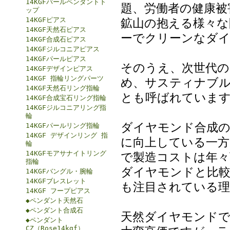
14KGFパールペンダントト
題、労働者の健康被
ップ
14KGFピアス
鉱山の抱える様々な
14KGF天然石ピアス
ーでクリーンなダ
14KGF合成石ピアス
14KGFジルコニアピアス
14KGFパールピアス
そのうえ、次世代の
14KGFデザインピアス
14KGF 指輪リングパーツ
め、サスティナブル・ダ
14KGF天然石リング指輪
とも呼ばれていま
14KGF合成宝石リング指輪
14KGFジルコニアリング指
輪
ダイヤモンド合成の
14KGFパールリング指輪
14KGF デザインリング 指
に向上している一方
輪
14KGFモアサナイトリング
で製造コストは年々
指輪
ダイヤモンドと比
14KGFバングル・腕輪
14KGFブレスレット
も注目されている理
14KGF フープピアス
◆ペンダント天然石
◆ペンダント合成石
天然ダイヤモンド
◆ペンダント
CZ（Rose14kgf）