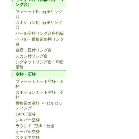
ング台）
ファセット用 石座リング
台
カボション用 石座リング
台
パール空枠リング台座指輪
ベゼル・覆輪留め用リング
台
台座・皿付リング台
丸カン付リング台
シグネットリング台・印台
指輪
空枠・石枠
ファセットカット空枠・石
枠
カボションカット空枠・石
枠
覆輪留め空枠 ベゼルセッ
ティング
14KGF空枠
シルバー空枠
ラウンド 空枠・台座
オーバル空枠
スクエア空枠