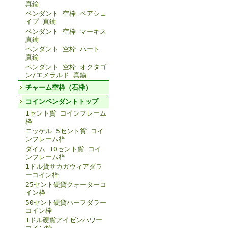
真鍮
ペンダント 空枠 ペアシェ
イプ 真鍮
ペンダント 空枠 マーキス
真鍮
ペンダント 空枠 ハート
真鍮
ペンダント 空枠 オクタゴ
ン/エメラルド 真鍮
チャーム空枠（石枠）
コインペンダントトップ
1セント貨 コインフレーム
枠
ニッケル 5セント貨 コイ
ンフレーム枠
ダイム 10セント貨 コイ
ンフレーム枠
1ドル貨サカガウィアダラ
ーコイン枠
25セント硬貨クォーターコ
イン枠
50セント硬貨ハーフダラー
コイン枠
1ドル硬貨アイゼンハワー