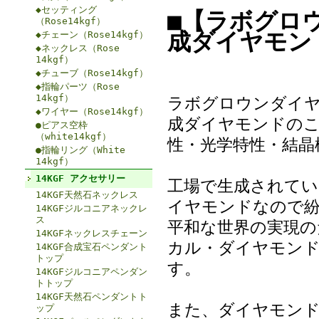
◆セッティング
■【ラボグロ
（Rose14kgf）
成ダイヤモン
◆チェーン（Rose14kgf）
◆ネックレス（Rose
14kgf）
◆チューブ（Rose14kgf）
◆指輪パーツ（Rose
14kgf）
ラボグロウンダイヤ
◆ワイヤー（Rose14kgf）
成ダイヤモンドのこ
●ピアス空枠
（white14kgf）
性・光学特性・結晶
●指輪リング（White
14kgf）
14KGF アクセサリー
工場で生成されてい
14KGF天然石ネックレス
イヤモンドなので紛
14KGFジルコニアネックレ
ス
平和な世界の実現の
14KGFネックレスチェーン
カル・ダイヤモンド (
14KGF合成宝石ペンダント
トップ
す。
14KGFジルコニアペンダン
トトップ
14KGF天然石ペンダントト
また、ダイヤモンド
ップ