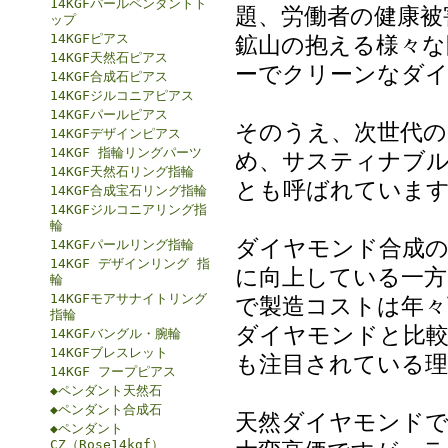
14KGFパールペンダントト
題、労働者の健康被
ップ
14KGFピアス
鉱山の抱える様々な
14KGF天然石ピアス
ーでクリーンなダ
14KGF合成石ピアス
14KGFジルコニアピアス
14KGFパールピアス
そのうえ、次世代の
14KGFデザインピアス
14KGF 指輪リングパーツ
め、サスティナブル・ダ
14KGF天然石リング指輪
とも呼ばれていま
14KGF合成宝石リング指輪
14KGFジルコニアリング指
輪
ダイヤモンド合成の
14KGFパールリング指輪
14KGF デザインリング 指
に向上している一方
輪
14KGFモアサナイトリング
で製造コストは年々
指輪
ダイヤモンドと比
14KGFバングル・腕輪
14KGFブレスレット
も注目されている理
14KGF フープピアス
◆ペンダント天然石
◆ペンダント合成石
天然ダイヤモンド
◆ペンダント
CZ（Rose14kgf）