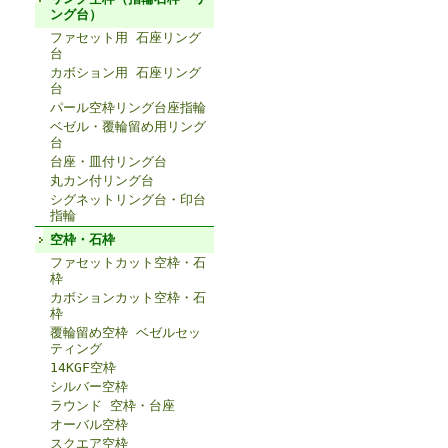
ング台）
ファセット用 石座リング
台
カボション用 石座リング
台
パール空枠リング台座指輪
ベゼル・覆輪留め用リング
台
台座・皿付リング台
丸カン付リング台
シグネットリング台・印台
指輪
空枠・石枠
ファセットカット空枠・石
枠
カボションカット空枠・石
枠
覆輪留め空枠 ベゼルセッ
ティング
14KGF空枠
シルバー空枠
ラウンド 空枠・台座
オーバル空枠
スクエア空枠