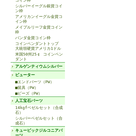
コイン枠
シルバーイーグル銀貨コイ
ン枠
アメリカンイーグル金貨コ
イン枠
メイプルリーフ金貨コイン
枠
パンダ金貨コイン枠
コインペンダントトップ
大統領硬貨アメリカ1ドル
米国50州25￠ コインペン
ダント
アルゲンティウムシルバー
ピューター
■エンドパーツ（PW）
■留具（PW）
■ビーズ（PW）
人工宝石パーツ
14kgfベゼルセット（合成
石）
シルバーベゼルセット（合
成石）
キュービックジルコニアパ
ーツ