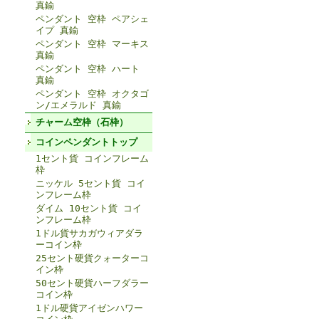
真鍮
ペンダント 空枠 ペアシェ
イプ 真鍮
ペンダント 空枠 マーキス
真鍮
ペンダント 空枠 ハート
真鍮
ペンダント 空枠 オクタゴ
ン/エメラルド 真鍮
チャーム空枠（石枠）
コインペンダントトップ
1セント貨 コインフレーム
枠
ニッケル 5セント貨 コイ
ンフレーム枠
ダイム 10セント貨 コイ
ンフレーム枠
1ドル貨サカガウィアダラ
ーコイン枠
25セント硬貨クォーターコ
イン枠
50セント硬貨ハーフダラー
コイン枠
1ドル硬貨アイゼンハワー