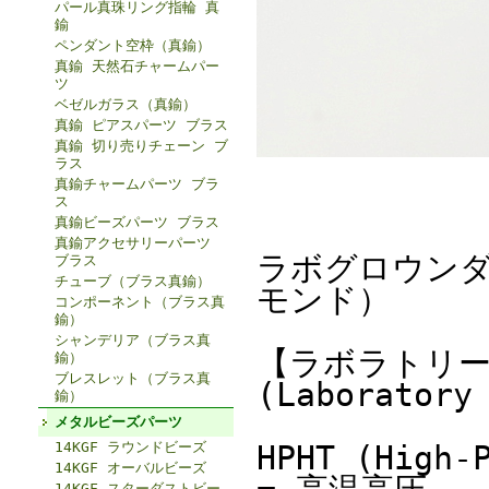
パール真珠リング指輪 真
鍮
ペンダント空枠（真鍮）
真鍮 天然石チャームパー
ツ
ベゼルガラス（真鍮）
真鍮 ピアスパーツ ブラス
真鍮 切り売りチェーン ブ
ラス
真鍮チャームパーツ ブラ
ス
真鍮ビーズパーツ ブラス
真鍮アクセサリーパーツ
ラボグロウンダ
ブラス
チューブ（ブラス真鍮）
モンド）
コンポーネント（ブラス真
鍮）
シャンデリア（ブラス真
【ラボラトリー
鍮）
ブレスレット（ブラス真
(Laboratory
鍮）
メタルビーズパーツ
14KGF ラウンドビーズ
HPHT (High-
14KGF オーバルビーズ
14KGF スターダストビー