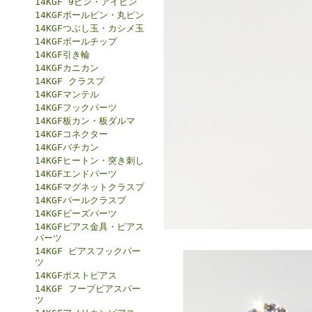
14KGF 9ピン・アイピン
14KGFボールピン・丸ピン
14KGFつぶし玉・カシメ玉
14KGFボールチップ
14KGF引き輪
14KGFカニカン
14KGF クラスプ
14KGFマンテル
14KGFフックパーツ
14KGF板カン・板ダルマ
14KGFコネクター
14KGFバチカン
14KGFヒートン・突き刺し
14KGFエンドパーツ
14KGFマグネットクラスプ
14KGFパールクラスプ
14KGFビーズパーツ
14KGFピアス金具・ピアス
パーツ
14KGF ピアスフックパー
ツ
14KGFポストピアス
14KGF フープピアスパー
ツ