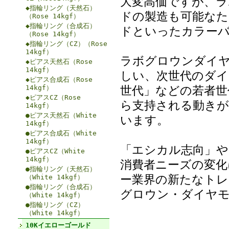
大変高価ですが、
◆指輪リング（天然石）
ドの製造も可能な
（Rose 14kgf）
◆指輪リング（合成石）
ドといったカラー
（Rose 14kgf）
◆指輪リング（CZ）（Rose
14kgf）
ラボグロウンダイヤ
◆ピアス天然石（Rose
14kgf）
しい、次世代のダイ
◆ピアス合成石（Rose
世代」などの若者世
14kgf）
◆ピアスCZ（Rose
ら支持される動きが
14kgf）
●ピアス天然石（White
います。
14kgf）
●ピアス合成石（White
14kgf）
「エシカル志向」や
●ピアスCZ（White
14kgf）
消費者ニーズの変化
●指輪リング（天然石）
ー業界の新たなトレ
（White 14kgf）
●指輪リング（合成石）
グロウン・ダイヤモ
（White 14kgf）
●指輪リング（CZ）
（White 14kgf）
10Kイエローゴールド