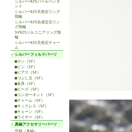
シルバー925パールペンダ
ント
シルバー925天然石リング
指輪
シルバー925合成宝石リン
グ指輪
SV925ジルコニアリング指
輪
シルバー925天然石チャー
ム
シルバーフィルドパーツ
■カン（SF）
■ピン（SF）
■ピアス（SF）
■つぶし玉（SF）
■金具（SF）
■ビーズ（SF）
■コンポーネント（SF）
■チャーム（SF）
■ネックレス（SF）
■チェーン（SF）
■ワイヤー（SF）
真鍮アクセサリーパーツ
空枠（真鍮）