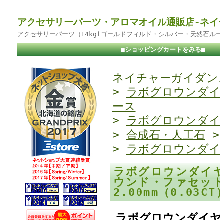
アクセサリーパーツ・アロマオイル通販店-ネイ
アクセサリーパーツ（14kgfゴールドフィルド・シルバー・天然石ル
■ショッピングカートをみる■
ネイチャーガイダンス
>
ラボグロウンダ
ース
>
ラボグロウンダ
>
合成石・人工石
>
ラボグロウンダ
ラボグロウンダイ
ウンド・ファセットカ
2.00mm（0.03C
ラボグロウンダイヤ