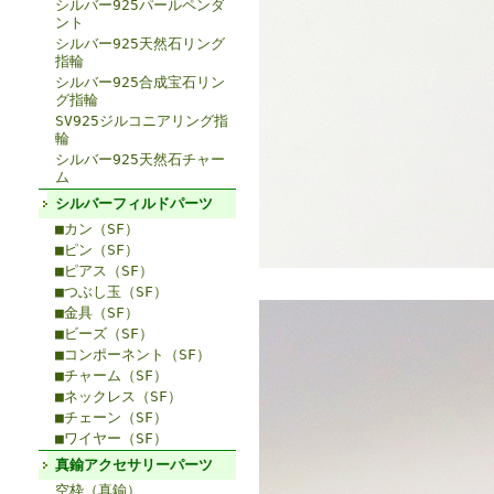
シルバー925パールペンダ
ント
シルバー925天然石リング
指輪
シルバー925合成宝石リン
グ指輪
SV925ジルコニアリング指
輪
シルバー925天然石チャー
ム
シルバーフィルドパーツ
■カン（SF）
■ピン（SF）
■ピアス（SF）
■つぶし玉（SF）
■金具（SF）
■ビーズ（SF）
■コンポーネント（SF）
■チャーム（SF）
■ネックレス（SF）
■チェーン（SF）
■ワイヤー（SF）
真鍮アクセサリーパーツ
空枠（真鍮）