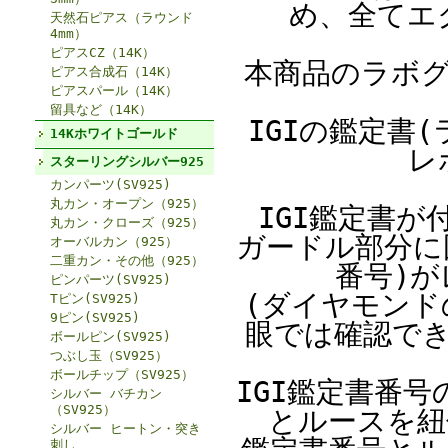
め、全てエ
天然石ピアス（ラウンド
4mm）
ピアスCZ（14K）
本商品のラボ
ピアス合成石（14K）
ピアスパール（14K）
留具など（14K）
IGIの鑑定書
14Kホワイトゴールド
レ
スターリングシルバー925
カンパーツ(SV925)
丸カン・オープン（925）
IGI鑑定書
丸カン・クローズ（925）
ガードル部分に
オーバルカン（925）
二重カン・その他（925）
番号)
ピンパーツ(SV925)
(ダイヤモン
Tピン(SV925)
9ピン(SV925)
眼では確認で
ボールピン(SV925)
つぶし玉（SV925）
ボールチップ（SV925）
IGI鑑定書番号
シルバー バチカン
（SV925）
とルースを紐
シルバー ヒートン・突き
刺し