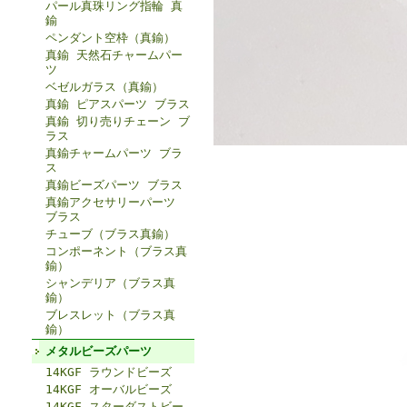
パール真珠リング指輪 真
鍮
ペンダント空枠（真鍮）
真鍮 天然石チャームパー
ツ
ベゼルガラス（真鍮）
真鍮 ピアスパーツ ブラス
真鍮 切り売りチェーン ブ
ラス
真鍮チャームパーツ ブラ
ス
真鍮ビーズパーツ ブラス
真鍮アクセサリーパーツ
ブラス
チューブ（ブラス真鍮）
コンポーネント（ブラス真
鍮）
シャンデリア（ブラス真
鍮）
ブレスレット（ブラス真
鍮）
メタルビーズパーツ
14KGF ラウンドビーズ
14KGF オーバルビーズ
14KGF スターダストビー