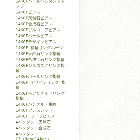
14KGFパールペンダントト
ップ
14KGFピアス
14KGF天然石ピアス
14KGF合成石ピアス
14KGFジルコニアピアス
14KGFパールピアス
14KGFデザインピアス
14KGF 指輪リングパーツ
14KGF天然石リング指輪
14KGF合成宝石リング指輪
14KGFジルコニアリング指
輪
14KGFパールリング指輪
14KGF デザインリング 指
輪
14KGFモアサナイトリング
指輪
14KGFバングル・腕輪
14KGFブレスレット
14KGF フープピアス
◆ペンダント天然石
◆ペンダント合成石
◆ペンダント
CZ（Rose14kgf）