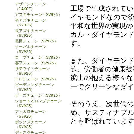
デザインチェーン
工場で生成されてい
（14KGF）
アズキチェーン（SV925）
イヤモンドなので紛
平アズキチェーン
平和な世界の実現の
（SV925）
長アズキチェーン
カル・ダイヤモンド (
（SV925）
長目チェーン（SV925）
す。
オーバルチェーン
（SV925）
ロープチェーン（SV925）
また、ダイヤモンド
喜平チェーン（SV925）
題、労働者の健康被
サテライトチェーン
（SV925）
鉱山の抱える様々な
ロロチェーン（SV925）
ーでクリーンなダ
ビーディングチェーン
（SV925）
ビーズチェーン（SV925）
ショート＆ロングチェーン
そのうえ、次世代の
（SV925）
め、サスティナブル・ダ
フィガロチェーン
（SV925）
とも呼ばれていま
ボックスチェーン
（SV925）
ディスクチェーン