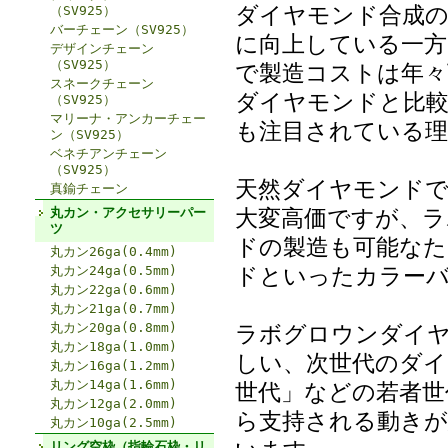
ダイヤモンド合成の
（SV925）
バーチェーン（SV925）
に向上している一方
デザインチェーン
（SV925）
で製造コストは年々
スネークチェーン
ダイヤモンドと比
（SV925）
マリーナ・アンカーチェー
も注目されている理
ン（SV925）
ベネチアンチェーン
（SV925）
天然ダイヤモンド
真鍮チェーン
大変高価ですが、
丸カン・アクセサリーパー
ツ
ドの製造も可能な
丸カン26ga(0.4mm)
ドといったカラー
丸カン24ga(0.5mm)
丸カン22ga(0.6mm)
丸カン21ga(0.7mm)
丸カン20ga(0.8mm)
ラボグロウンダイヤ
丸カン18ga(1.0mm)
しい、次世代のダイ
丸カン16ga(1.2mm)
丸カン14ga(1.6mm)
世代」などの若者世
丸カン12ga(2.0mm)
ら支持される動きが
丸カン10ga(2.5mm)
リング空枠（指輪石枠・リ