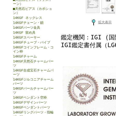
ーン）
■天然石ピアス（カボショ
ン）
14KGF ネックレス
拡大表示
14KGFチェーン・鎖
14KGFパーツ金具
14KGF 留め具
鑑定機関：IGI (
14KGFスペーサー
14KGFチューブ・パイプ
IGI鑑定書付属（LG6
14KGFコインフレーム・コ
イン枠
14KGFチャーム
14KGF天然石チャームパー
ツ
14KGF合成宝石チャームパ
ーツ
14KGFジルコニアチャーム
パーツ
14KGFパールチャームパー
ツ
14KGFペンダント空枠
14KGFデザインパーツ
14KGFペンダントパーツ
14KGFリングパーツ・指輪