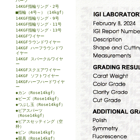
パーツ
14KGF指輪リング・2号
■指輪（4号～）（14kgf）
14KGF指輪リング・9号
14KGF指輪リング・11号
14KGF指輪リング・13号
14KGFワイヤー
14KGFラウンドワイヤー
14KGF ハーフラウンドワ
イヤー
14KGF スパークルワイヤ
ー
14KGFスクエアワイヤー
14KGF ソフトワイヤー
14KGFハーフハードワイヤ
ー
◆カン（Rose14kgf）
◆ビーズ（Rose14kgf）
◆つぶし玉（Rose14kgf）
◆ピアスパーツ
（Rose14kgf）
◆ピアスセッティング（空
枠）
◆ピン（Rose14kgf）
◆留具（Rose14kgf）