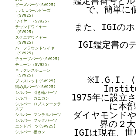
鑑定書番号とル
ビーズパーツ(SV925)
で、簡単に
ナバホパールビーズ
（SV925）
ワイヤー（SV925）
また、IGIの
ラウンドワイヤー
（SV925）
スクエアワイヤー
IGI鑑定書
（SV925）
ハーフラウンドワイヤー
（SV925）
チューブパーツ(SV925)
チェーン（SV925）
ネックレスチェーン
（SV925）
※I.G.I. (
ブレスレット(SV925)
Inst
留め具パーツ(SV925)
シルバー 引き輪パーツ
1975年に設
シルバー カニカン
に本部
シルバー ロブスタークラ
スプ
ダイヤモンドや
シルバー マンテルパーツ
シルバー フックパーツ
界の２大
エンドパーツ(SV925)
IGIは現在、
シルバー 板カン