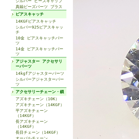
シルバー ビーズキャップ
真鍮ビーズパーツ ブラス
ピアスキャッチ
14KGFピアスキャッチ
シルバー925ピアスキャッ
チ
10金 ピアスキャッチパー
ツ
14金 ピアスキャッチパー
ツ
アジャスター アクセサリ
ーパーツ
14kgfアジャスターパーツ
シルバーアジャスターパー
ツ
アクセサリーチェーン・鎖
アズキチェーン（10K）
アズキチェーン（14KGF）
平アズキチェーン
（14KGF）
長アズキチェーン
（14KGF）
長目チェーン（14KGF）
オーバルチェーン