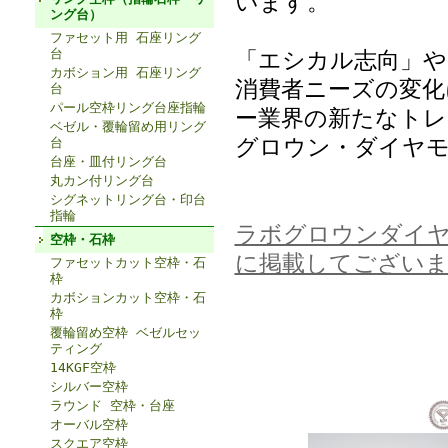
います。
ング台）
ファセット用 石座リング
台
「エシカル志向」や
カボション用 石座リング
消費者ニーズの変化
台
パール空枠リング台座指輪
ー業界の新たなトレ
ベゼル・覆輪留め用リング
グロウン・ダイヤモ
台
台座・皿付リング台
丸カン付リング台
シグネットリング台・印台
指輪
ラボグロウンダイ
空枠・石枠
に掲載してございま
ファセットカット空枠・石
枠
カボションカット空枠・石
枠
覆輪留め空枠 ベゼルセッ
ティング
14KGF空枠
シルバー空枠
ラウンド 空枠・台座
オーバル空枠
スクエア空枠