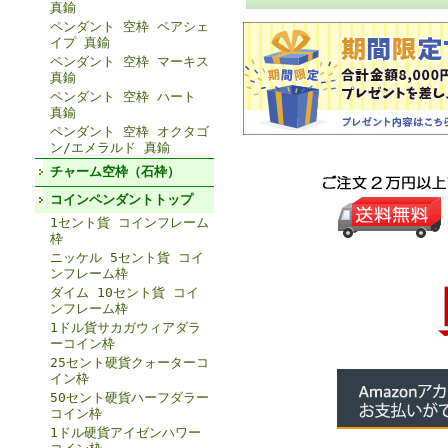
真鍮
ペンダント 空枠 ペアシェ
イプ 真鍮
ペンダント 空枠 マーキス
真鍮
ペンダント 空枠 ハート
真鍮
ペンダント 空枠 オクタゴ
ン/エメラルド 真鍮
チャーム空枠（石枠）
コインペンダントトップ
1セント貨 コインフレーム
枠
ニッケル 5セント貨 コイ
ンフレーム枠
ダイム 10セント貨 コイ
ンフレーム枠
1ドル貨サカガウィアダラ
ーコイン枠
25セント硬貨クォーターコ
イン枠
50セント硬貨ハーフダラー
コイン枠
1ドル硬貨アイゼンハワー