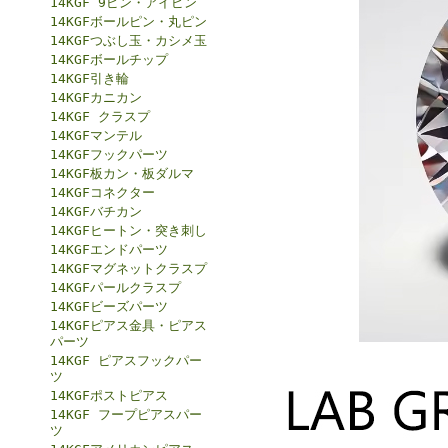
14KGF 9ピン・アイピン
14KGFボールピン・丸ピン
14KGFつぶし玉・カシメ玉
14KGFボールチップ
14KGF引き輪
14KGFカニカン
14KGF クラスプ
14KGFマンテル
14KGFフックパーツ
14KGF板カン・板ダルマ
14KGFコネクター
14KGFバチカン
14KGFヒートン・突き刺し
14KGFエンドパーツ
14KGFマグネットクラスプ
14KGFパールクラスプ
14KGFビーズパーツ
14KGFピアス金具・ピアス
パーツ
14KGF ピアスフックパー
ツ
14KGFポストピアス
14KGF フープピアスパー
ツ