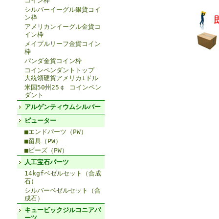
コイン枠
シルバーイーグル銀貨コイ
ン枠
アメリカンイーグル金貨コ
イン枠
メイプルリーフ金貨コイン
枠
パンダ金貨コイン枠
コインペンダントトップ
大統領硬貨アメリカ1ドル
米国50州25￠ コインペン
ダント
アルゲンティウムシルバー
ピューター
■エンドパーツ（PW）
■留具（PW）
■ビーズ（PW）
人工宝石パーツ
14kgfベゼルセット（合成
石）
シルバーベゼルセット（合
成石）
キュービックジルコニアパ
ーツ