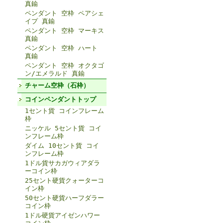
真鍮
ペンダント 空枠 ペアシェ
イプ 真鍮
ペンダント 空枠 マーキス
真鍮
ペンダント 空枠 ハート
真鍮
ペンダント 空枠 オクタゴ
ン/エメラルド 真鍮
チャーム空枠（石枠）
コインペンダントトップ
1セント貨 コインフレーム
枠
ニッケル 5セント貨 コイ
ンフレーム枠
ダイム 10セント貨 コイ
ンフレーム枠
1ドル貨サカガウィアダラ
ーコイン枠
25セント硬貨クォーターコ
イン枠
50セント硬貨ハーフダラー
コイン枠
1ドル硬貨アイゼンハワー