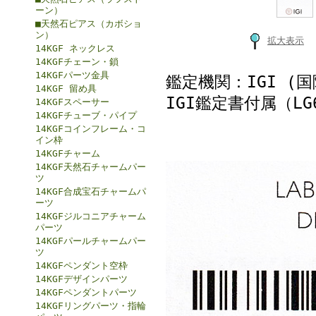
ーン）
■天然石ピアス（カボショ
ン）
拡大表示
14KGF ネックレス
14KGFチェーン・鎖
14KGFパーツ金具
鑑定機関：IGI (
14KGF 留め具
IGI鑑定書付属（LG6
14KGFスペーサー
14KGFチューブ・パイプ
14KGFコインフレーム・コ
イン枠
14KGFチャーム
14KGF天然石チャームパー
ツ
14KGF合成宝石チャームパ
ーツ
14KGFジルコニアチャーム
パーツ
14KGFパールチャームパー
ツ
14KGFペンダント空枠
14KGFデザインパーツ
14KGFペンダントパーツ
14KGFリングパーツ・指輪