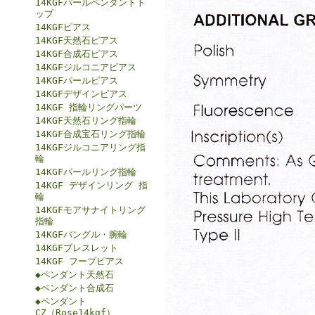
14KGFパールペンダントト
ップ
14KGFピアス
14KGF天然石ピアス
14KGF合成石ピアス
14KGFジルコニアピアス
14KGFパールピアス
14KGFデザインピアス
14KGF 指輪リングパーツ
14KGF天然石リング指輪
14KGF合成宝石リング指輪
14KGFジルコニアリング指
輪
14KGFパールリング指輪
14KGF デザインリング 指
輪
14KGFモアサナイトリング
指輪
14KGFバングル・腕輪
14KGFブレスレット
14KGF フープピアス
◆ペンダント天然石
◆ペンダント合成石
◆ペンダント
CZ（Rose14kgf）