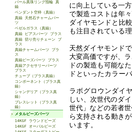
パール真珠リング指輪 真
に向上している一方
鍮
で製造コストは年々
ペンダント空枠（真鍮）
真鍮 天然石チャームパー
ダイヤモンドと比
ツ
ベゼルガラス（真鍮）
も注目されている理
真鍮 ピアスパーツ ブラス
真鍮 切り売りチェーン ブ
ラス
天然ダイヤモンド
真鍮チャームパーツ ブラ
ス
大変高価ですが、
真鍮ビーズパーツ ブラス
ドの製造も可能な
真鍮アクセサリーパーツ
ブラス
ドといったカラー
チューブ（ブラス真鍮）
コンポーネント（ブラス真
鍮）
ラボグロウンダイヤ
シャンデリア（ブラス真
鍮）
しい、次世代のダイ
ブレスレット（ブラス真
世代」などの若者世
鍮）
メタルビーズパーツ
ら支持される動きが
14KGF ラウンドビーズ
います。
14KGF オーバルビーズ
14KGF スターダストビー