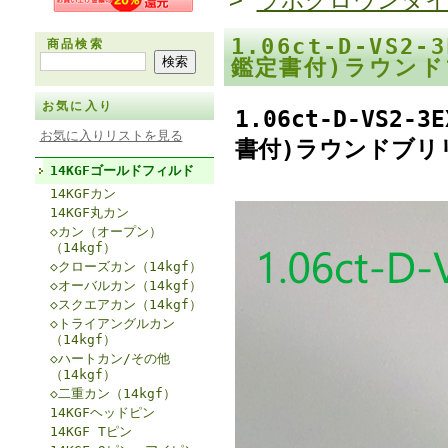
>
ラボグロウンダ
1.06ct-D-VS
商品検索
鑑定書付)ラウンド
お気に入り
1.06ct-D-VS
お気に入りリストを見る
書付)ラウンドブリリ
14KGFゴールドフィルド
14KGFカン
14KGF丸カン
◇カン（オープン）
（14kgf）
◇クローズカン（14kgf）
◇オーバルカン（14kgf）
◇スクエアカン（14kgf）
◇トライアングルカン
（14kgf）
◇ハートカン/その他
（14kgf）
◇二重カン（14kgf）
14KGFヘッドピン
14KGF Tピン