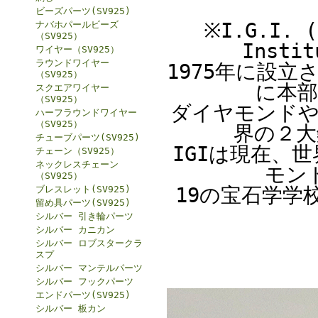
ビーズパーツ(SV925)
※I.G.I. (
ナバホパールビーズ
（SV925）
Inst
ワイヤー（SV925）
ラウンドワイヤー
1975年に設
（SV925）
に本部
スクエアワイヤー
（SV925）
ダイヤモンドや
ハーフラウンドワイヤー
（SV925）
界の２大
チューブパーツ(SV925)
IGIは現在、
チェーン（SV925）
ネックレスチェーン
モン
（SV925）
19の宝石学学
ブレスレット(SV925)
留め具パーツ(SV925)
シルバー 引き輪パーツ
シルバー カニカン
シルバー ロブスタークラ
スプ
シルバー マンテルパーツ
シルバー フックパーツ
エンドパーツ(SV925)
シルバー 板カン