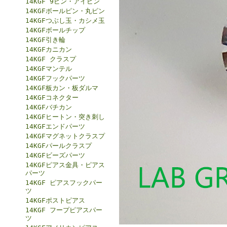
14KGF 9ピン・アイピン
14KGFボールピン・丸ピン
14KGFつぶし玉・カシメ玉
14KGFボールチップ
14KGF引き輪
14KGFカニカン
14KGF クラスプ
14KGFマンテル
14KGFフックパーツ
14KGF板カン・板ダルマ
14KGFコネクター
14KGFバチカン
14KGFヒートン・突き刺し
14KGFエンドパーツ
14KGFマグネットクラスプ
14KGFパールクラスプ
14KGFビーズパーツ
14KGFピアス金具・ピアス
パーツ
14KGF ピアスフックパー
ツ
14KGFポストピアス
14KGF フープピアスパー
ツ