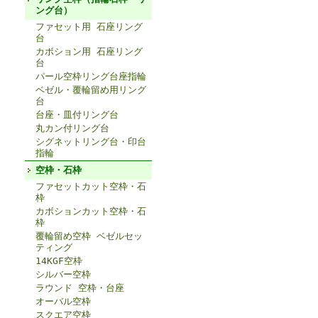
ング台）
ファセット用 石座リング
台
カボション用 石座リング
台
パール空枠リング台座指輪
ベゼル・覆輪留め用リング
台
台座・皿付リング台
丸カン付リング台
シグネットリング台・印台
指輪
空枠・石枠
ファセットカット空枠・石
枠
カボションカット空枠・石
枠
覆輪留め空枠 ベゼルセッ
ティング
14KGF空枠
シルバー空枠
ラウンド 空枠・台座
オーバル空枠
スクエア空枠