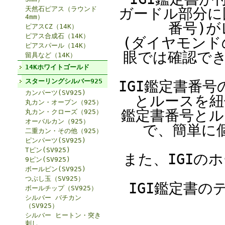
天然石ピアス（ラウンド
ガードル部分に
4mm）
番号)
ピアスCZ（14K）
ピアス合成石（14K）
(ダイヤモン
ピアスパール（14K）
眼では確認で
留具など（14K）
14Kホワイトゴールド
スターリングシルバー925
IGI鑑定書番号
カンパーツ(SV925)
とルースを紐
丸カン・オープン（925）
鑑定書番号とル
丸カン・クローズ（925）
オーバルカン（925）
で、簡単に
二重カン・その他（925）
ピンパーツ(SV925)
Tピン(SV925)
また、IGIの
9ピン(SV925)
ボールピン(SV925)
つぶし玉（SV925）
IGI鑑定書
ボールチップ（SV925）
シルバー バチカン
（SV925）
シルバー ヒートン・突き
刺し