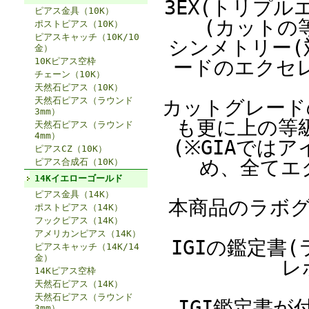
3EX(トリプ
ピアス金具（10K）
(カットの
ポストピアス（10K）
ピアスキャッチ（10K/10
シンメトリー(
金）
10Kピアス空枠
ードのエクセ
チェーン（10K）
天然石ピアス（10K）
天然石ピアス（ラウンド
カットグレード
3mm）
も更に上の等
天然石ピアス（ラウンド
4mm）
(※GIAでは
ピアスCZ（10K）
め、全てエ
ピアス合成石（10K）
14Kイエローゴールド
ピアス金具（14K）
本商品のラボ
ポストピアス（14K）
フックピアス（14K）
アメリカンピアス（14K）
IGIの鑑定書
ピアスキャッチ（14K/14
金）
レ
14Kピアス空枠
天然石ピアス（14K）
天然石ピアス（ラウンド
IGI鑑定書
3mm）