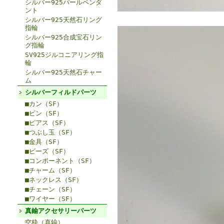
シルバー925パールペンダ
ント
シルバー925天然石リング
指輪
シルバー925合成宝石リン
グ指輪
SV925ジルコニアリング指
輪
シルバー925天然石チャー
ム
シルバーフィルドパーツ
■カン（SF）
■ピン（SF）
■ピアス（SF）
■つぶし玉（SF）
■金具（SF）
■ビーズ（SF）
■コンポーネント（SF）
■チャーム（SF）
■ネックレス（SF）
■チェーン（SF）
■ワイヤー（SF）
真鍮アクセサリーパーツ
空枠（真鍮）