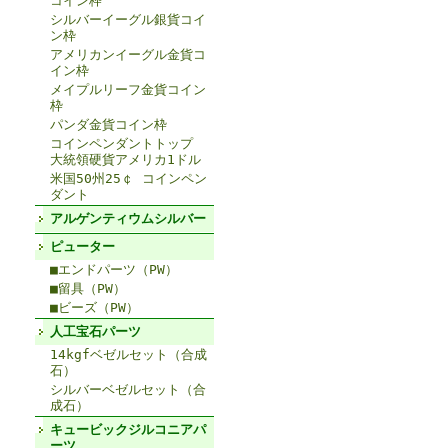
コイン枠
シルバーイーグル銀貨コイ
ン枠
アメリカンイーグル金貨コ
イン枠
メイプルリーフ金貨コイン
枠
パンダ金貨コイン枠
コインペンダントトップ
大統領硬貨アメリカ1ドル
米国50州25￠ コインペン
ダント
アルゲンティウムシルバー
ピューター
■エンドパーツ（PW）
■留具（PW）
■ビーズ（PW）
人工宝石パーツ
14kgfベゼルセット（合成
石）
シルバーベゼルセット（合
成石）
キュービックジルコニアパ
ーツ