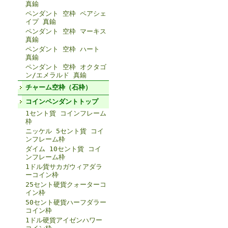
真鍮
ペンダント 空枠 ペアシェ
イプ 真鍮
ペンダント 空枠 マーキス
真鍮
ペンダント 空枠 ハート
真鍮
ペンダント 空枠 オクタゴ
ン/エメラルド 真鍮
チャーム空枠（石枠）
コインペンダントトップ
1セント貨 コインフレーム
枠
ニッケル 5セント貨 コイ
ンフレーム枠
ダイム 10セント貨 コイ
ンフレーム枠
1ドル貨サカガウィアダラ
ーコイン枠
25セント硬貨クォーターコ
イン枠
50セント硬貨ハーフダラー
コイン枠
1ドル硬貨アイゼンハワー