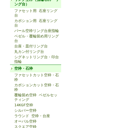
ング台）
ファセット用 石座リング
台
カボション用 石座リング
台
パール空枠リング台座指輪
ベゼル・覆輪留め用リング
台
台座・皿付リング台
丸カン付リング台
シグネットリング台・印台
指輪
空枠・石枠
ファセットカット空枠・石
枠
カボションカット空枠・石
枠
覆輪留め空枠 ベゼルセッ
ティング
14KGF空枠
シルバー空枠
ラウンド 空枠・台座
オーバル空枠
スクエア空枠