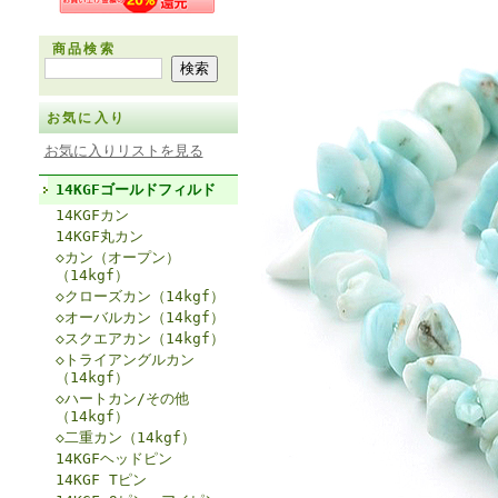
商品検索
お気に入り
お気に入りリストを見る
14KGFゴールドフィルド
14KGFカン
14KGF丸カン
◇カン（オープン）
（14kgf）
◇クローズカン（14kgf）
◇オーバルカン（14kgf）
◇スクエアカン（14kgf）
◇トライアングルカン
（14kgf）
◇ハートカン/その他
（14kgf）
◇二重カン（14kgf）
14KGFヘッドピン
14KGF Tピン