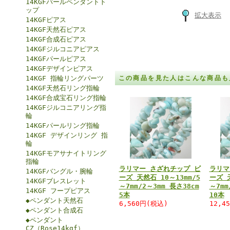
14KGFパールペンダントト
ップ
拡大表示
14KGFピアス
14KGF天然石ピアス
14KGF合成石ピアス
14KGFジルコニアピアス
14KGFパールピアス
14KGFデザインピアス
14KGF 指輪リングパーツ
この商品を見た人はこんな商品も
14KGF天然石リング指輪
14KGF合成宝石リング指輪
14KGFジルコニアリング指
輪
14KGFパールリング指輪
14KGF デザインリング 指
輪
14KGFモアサナイトリング
指輪
ラリマー さざれチップ ビ
ラリマ
14KGFバングル・腕輪
ーズ 天然石 10～13mm/5
ーズ 天
14KGFブレスレット
～7mm/2～3mm 長さ38cm
～7mm
14KGF フープピアス
5本
10本
◆ペンダント天然石
6,560円(税込)
12,4
◆ペンダント合成石
◆ペンダント
CZ（Rose14kgf）