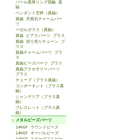
パール真珠リング指輪 真
鍮
ペンダント空枠（真鍮）
真鍮 天然石チャームパー
ツ
ベゼルガラス（真鍮）
真鍮 ピアスパーツ ブラス
真鍮 切り売りチェーン ブ
ラス
真鍮チャームパーツ ブラ
ス
真鍮ビーズパーツ ブラス
真鍮アクセサリーパーツ
ブラス
チューブ（ブラス真鍮）
コンポーネント（ブラス真
鍮）
シャンデリア（ブラス真
鍮）
ブレスレット（ブラス真
鍮）
メタルビーズパーツ
14KGF ラウンドビーズ
14KGF オーバルビーズ
14KGF スターダストビー