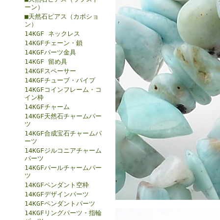
ーン）
■天然石ピアス（カボショ
ン）
14KGF ネックレス
14KGFチェーン・鎖
14KGFパーツ金具
14KGF 留め具
14KGFスペーサー
14KGFチューブ・パイプ
14KGFコインフレーム・コ
イン枠
14KGFチャーム
14KGF天然石チャームパー
ツ
14KGF合成宝石チャームパ
ーツ
14KGFジルコニアチャーム
パーツ
14KGFパールチャームパー
ツ
14KGFペンダント空枠
14KGFデザインパーツ
14KGFペンダントパーツ
14KGFリングパーツ・指輪