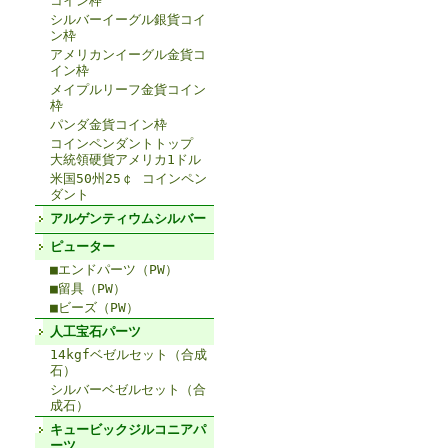
コイン枠
シルバーイーグル銀貨コイ
ン枠
アメリカンイーグル金貨コ
イン枠
メイプルリーフ金貨コイン
枠
パンダ金貨コイン枠
コインペンダントトップ
大統領硬貨アメリカ1ドル
米国50州25￠ コインペン
ダント
アルゲンティウムシルバー
ピューター
■エンドパーツ（PW）
■留具（PW）
■ビーズ（PW）
人工宝石パーツ
14kgfベゼルセット（合成
石）
シルバーベゼルセット（合
成石）
キュービックジルコニアパ
ーツ