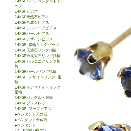
14KGFパールペンダントト
ップ
14KGFピアス
14KGF天然石ピアス
14KGF合成石ピアス
14KGFジルコニアピアス
14KGFパールピアス
14KGFデザインピアス
14KGF 指輪リングパーツ
14KGF天然石リング指輪
14KGF合成宝石リング指輪
14KGFジルコニアリング指
輪
14KGFパールリング指輪
14KGF デザインリング 指
輪
14KGFモアサナイトリング
指輪
14KGFバングル・腕輪
14KGFブレスレット
14KGF フープピアス
◆ペンダント天然石
◆ペンダント合成石
◆ペンダント
CZ（Rose14kgf）