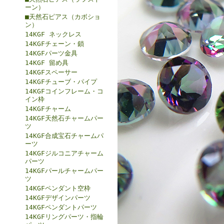
ーン）
■天然石ピアス（カボショ
ン）
14KGF ネックレス
14KGFチェーン・鎖
14KGFパーツ金具
14KGF 留め具
14KGFスペーサー
14KGFチューブ・パイプ
14KGFコインフレーム・コ
イン枠
14KGFチャーム
14KGF天然石チャームパー
ツ
14KGF合成宝石チャームパ
ーツ
14KGFジルコニアチャーム
パーツ
14KGFパールチャームパー
ツ
14KGFペンダント空枠
14KGFデザインパーツ
14KGFペンダントパーツ
14KGFリングパーツ・指輪