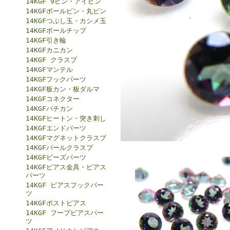
14KGF 9ピン・アイピン
14KGFボールピン・丸ピン
14KGFつぶし玉・カシメ玉
14KGFボールチップ
14KGF引き輪
14KGFカニカン
14KGF クラスプ
14KGFマンテル
14KGFフックパーツ
14KGF板カン・板ダルマ
14KGFコネクター
14KGFバチカン
14KGFヒートン・突き刺し
14KGFエンドパーツ
14KGFマグネットクラスプ
14KGFパールクラスプ
14KGFビーズパーツ
14KGFピアス金具・ピアス
パーツ
14KGF ピアスフックパー
ツ
14KGFポストピアス
14KGF フープピアスパー
ツ