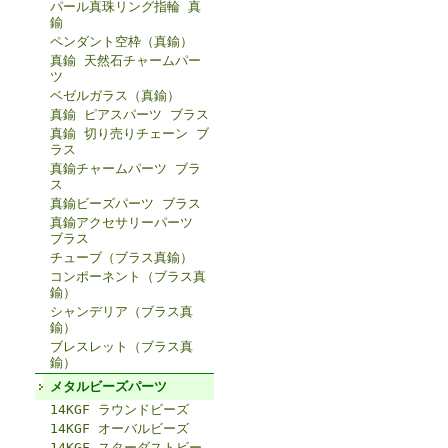
パール真珠リング指輪 真
鍮
ペンダント空枠（真鍮）
真鍮 天然石チャームパー
ツ
ベゼルガラス（真鍮）
真鍮 ピアスパーツ ブラス
真鍮 切り売りチェーン ブ
ラス
真鍮チャームパーツ ブラ
ス
真鍮ビーズパーツ ブラス
真鍮アクセサリーパーツ
ブラス
チューブ（ブラス真鍮）
コンポーネント（ブラス真
鍮）
シャンデリア（ブラス真
鍮）
ブレスレット（ブラス真
鍮）
メタルビーズパーツ
14KGF ラウンドビーズ
14KGF オーバルビーズ
14KGF スターダストビー