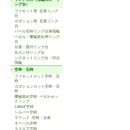
ング台）
ファセット用 石座リング
台
カボション用 石座リング
台
パール空枠リング台座指輪
ベゼル・覆輪留め用リング
台
台座・皿付リング台
丸カン付リング台
シグネットリング台・印台
指輪
空枠・石枠
ファセットカット空枠・石
枠
カボションカット空枠・石
枠
覆輪留め空枠 ベゼルセッ
ティング
14KGF空枠
シルバー空枠
ラウンド 空枠・台座
オーバル空枠
スクエア空枠