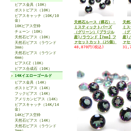
ピアス金具（10K）
ポストピアス（10K）
ピアスキャッチ（10K/10
金）
天然石ルース（裸石）・
天然
10Kピアス空枠
ミスティックトパーズ
ミス
チェーン（10K）
（グリーン）(ブラジル
（グ
天然石ピアス（10K）
産)/ラウンド【7mm】フ
産)
ァセットカット（25個）
ァセ
天然石ピアス（ラウンド
48,870円(税込)
31,
3mm）
天然石ピアス（ラウンド
4mm）
ピアスCZ（10K）
ピアス合成石（10K）
14Kイエローゴールド
ピアス金具（14K）
ポストピアス（14K）
フックピアス（14K）
アメリカンピアス（14K）
ピアスキャッチ（14K/14
金）
14Kピアス空枠
天然石ピアス（14K）
天然石ピアス（ラウンド
3mm）