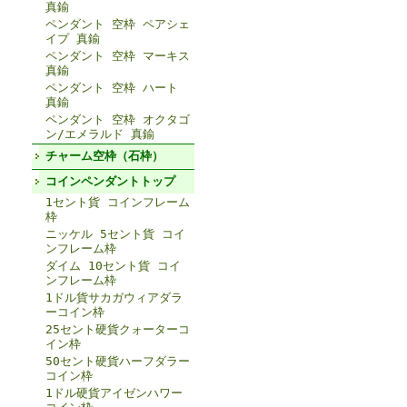
真鍮
ペンダント 空枠 ペアシェ
イプ 真鍮
ペンダント 空枠 マーキス
真鍮
ペンダント 空枠 ハート
真鍮
ペンダント 空枠 オクタゴ
ン/エメラルド 真鍮
チャーム空枠（石枠）
コインペンダントトップ
1セント貨 コインフレーム
枠
ニッケル 5セント貨 コイ
ンフレーム枠
ダイム 10セント貨 コイ
ンフレーム枠
1ドル貨サカガウィアダラ
ーコイン枠
25セント硬貨クォーターコ
イン枠
50セント硬貨ハーフダラー
コイン枠
1ドル硬貨アイゼンハワー