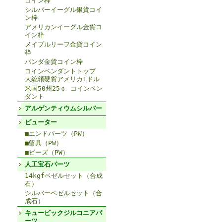
コイン枠
シルバーイーグル銀貨コイ
ン枠
アメリカンイーグル金貨コ
イン枠
メイプルリーフ金貨コイン
枠
パンダ金貨コイン枠
コインペンダントトップ
大統領硬貨アメリカ1ドル
米国50州25￠ コインペン
ダント
アルゲンティウムシルバー
ピューター
■エンドパーツ（PW）
■留具（PW）
■ビーズ（PW）
人工宝石パーツ
14kgfベゼルセット（合成
石）
シルバーベゼルセット（合
成石）
キュービックジルコニアパ
ーツ