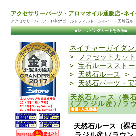
アクセサリーパーツ・アロマオイル通販店-ネイ
アクセサリーパーツ（14kgfゴールドフィルド・シルバー・天然石ル
■ショッピングカートをみる■
ネイチャーガイダンス
>
ファセットカッ
>
宝石ルースストー
>
天然石ルース
>
>
天然石パーツ・宝
天然石ルース（裸
(ブラジル産)/ラ
天然石ルース（裸
ラジル産)/ラウン