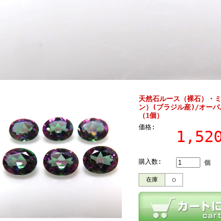
天然石ルース（裸石）・
ン）(ブラジル産)/オーバ
（1個）
価格:
1,5
購入数:
個
在庫
○