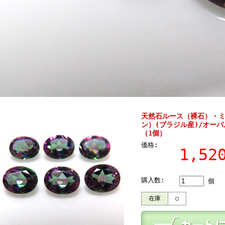
天然石ルース（裸石）・
ン）(ブラジル産)/オーバ
（1個）
価格:
1,5
購入数:
個
在庫
○