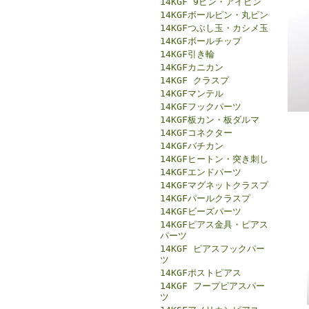
14KGF 9ピン・アイピン
14KGFボールピン・丸ピン
14KGFつぶし玉・カシメ玉
14KGFボールチップ
14KGF引き輪
14KGFカニカン
14KGF クラスプ
14KGFマンテル
14KGFフックパーツ
14KGF板カン・板ダルマ
14KGFコネクター
14KGFバチカン
14KGFヒートン・突き刺し
14KGFエンドパーツ
14KGFマグネットクラスプ
14KGFパールクラスプ
14KGFビーズパーツ
14KGFピアス金具・ピアス
パーツ
14KGF ピアスフックパー
ツ
14KGFポストピアス
14KGF フープピアスパー
ツ