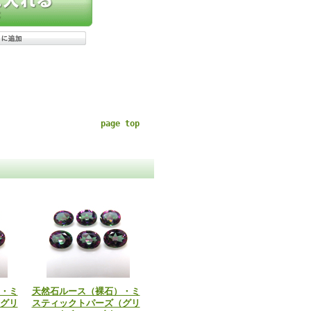
page top
・ミ
天然石ルース（裸石）・ミ
グリ
スティックトパーズ（グリ