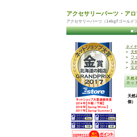
アクセサリーパーツ・アロ
アクセサリーパーツ（14kgfゴール
■
ネイチ
>
天
>
フ
>
天
>
宝
天然
カッ
天然
個）