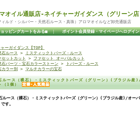
マオイル通販店-ネイチャーガイダンス（グリーン店
ドフィルド・シルバー・天然石ルース・真珠）アロマオイルなど卸売通販店
ショッピングカートをみる■
｜
ポイント会員登録・マイページへログイン
ャーガイダンス【TOP】
然石ルース
>
ミスティックトパーズ・ルース
ァセットカット
>
ファセット オーバルカット
然石パーツ・宝石カラーストーン
>
トパーズ・ルース
石カラー別
>
マルチカラーの宝石
石ルース（裸石）・ミスティックトパーズ（グリーン）(ブラジル産)/
ト（1個）
石ルース（裸石）・ミスティックトパーズ（グリーン）(ブラジル産)/オーバル
 です。