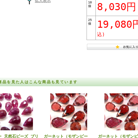
拡大表示
10
8,030円
個
25
19,080
個
込)
商品を見た人はこんな商品も見ています
ー 天然石ビーズ ブリ
ガーネット（モザンビー
ガーネット（モザンビ