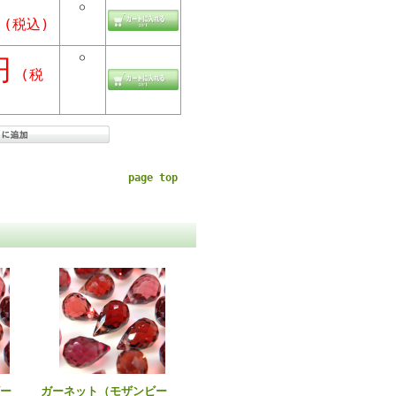
○
(税込)
○
円
(税
page top
ー
ガーネット（モザンビー