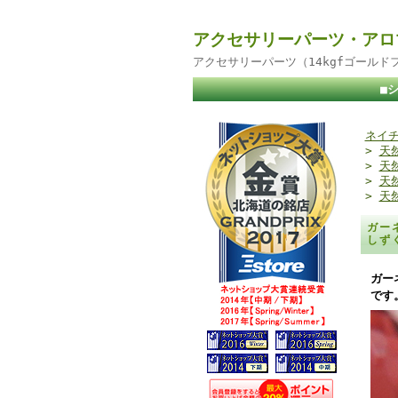
アクセサリーパーツ・アロ
アクセサリーパーツ（14kgfゴール
■
ネイチ
>
天
>
天
>
天
>
天
ガー
しず
ガー
です