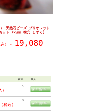
） 天然石ビーズ ブリオレット
ット 7×5mm 横穴 しずく】
19,080
込)
～
在庫
購入
○
込)
○
(税込)