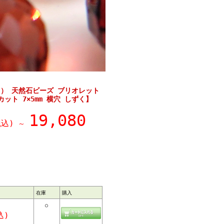
） 天然石ビーズ ブリオレット
ット 7×5mm 横穴 しずく】
19,080
込)
～
在庫
購入
○
込)