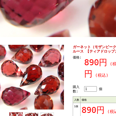
ガーネット（モザンビーク
ルース 【ティアドロップカ
価格:
890円
(税
円
(税込)
購入
個
数:
入数
価格
1個
890円
(税