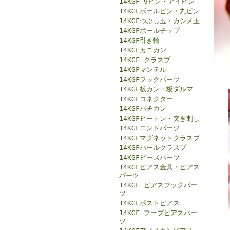
14KGF 9ピン・アイピン
14KGFボールピン・丸ピン
14KGFつぶし玉・カシメ玉
14KGFボールチップ
14KGF引き輪
14KGFカニカン
14KGF クラスプ
14KGFマンテル
14KGFフックパーツ
14KGF板カン・板ダルマ
14KGFコネクター
14KGFバチカン
14KGFヒートン・突き刺し
14KGFエンドパーツ
14KGFマグネットクラスプ
14KGFパールクラスプ
14KGFビーズパーツ
14KGFピアス金具・ピアス
パーツ
14KGF ピアスフックパー
ツ
14KGFポストピアス
14KGF フープピアスパー
ツ