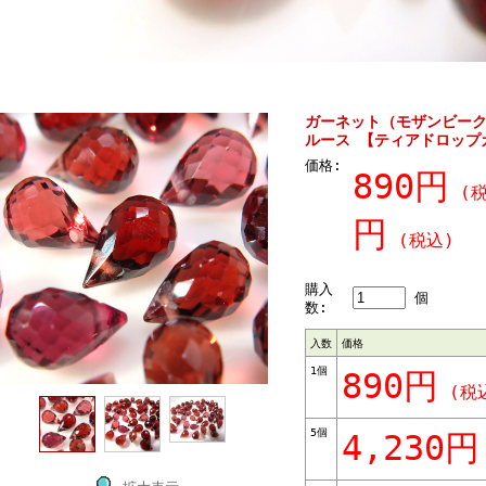
ガーネット（モザンビーク
ルース 【ティアドロップカ
価格:
890円
(税
円
(税込)
購入
個
数:
入数
価格
1個
890円
(税
5個
4,230円