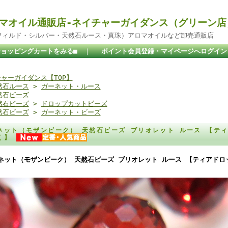
マオイル通販店-ネイチャーガイダンス（グリーン店
ドフィルド・シルバー・天然石ルース・真珠）アロマオイルなど卸売通販店
ショッピングカートをみる■
｜
ポイント会員登録・マイページへログイン
ャーガイダンス【TOP】
然石ルース
>
ガーネット・ルース
然石ビーズ
然石ビーズ
>
ドロップカットビーズ
然石ビーズ
>
ガーネット・ビーズ
ネット（モザンビーク） 天然石ビーズ ブリオレット ルース 【ティア
く】
ネット（モザンビーク） 天然石ビーズ ブリオレット ルース 【ティアドロップ
。