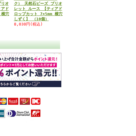
ブリオ
ク） 天然石ビーズ ブリオ
ィアド
レット ルース 【ティアド
 横穴
ロップカット 7×5mm 横穴
しずく】 （10個）
8,030円(税込)