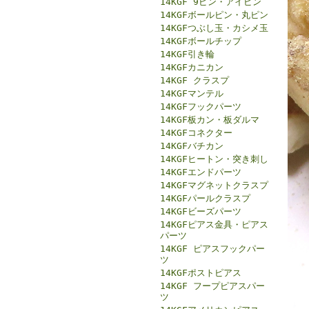
14KGF 9ピン・アイピン
14KGFボールピン・丸ピン
14KGFつぶし玉・カシメ玉
14KGFボールチップ
14KGF引き輪
14KGFカニカン
14KGF クラスプ
14KGFマンテル
14KGFフックパーツ
14KGF板カン・板ダルマ
14KGFコネクター
14KGFバチカン
14KGFヒートン・突き刺し
14KGFエンドパーツ
14KGFマグネットクラスプ
14KGFパールクラスプ
14KGFビーズパーツ
14KGFピアス金具・ピアス
パーツ
14KGF ピアスフックパー
ツ
14KGFポストピアス
14KGF フープピアスパー
ツ