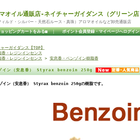
マオイル通販店-ネイチャーガイダンス（グリーン店
ドフィルド・シルバー・天然石ルース・真珠）アロマオイルなど卸売通販店
ショッピングカートをみる■
｜
ポイント会員登録・マイページへログイン
ャーガイダンス【TOP】
脂香・レジンインセンス
脂香・レジンインセンス
>
安息香・ベンゾイン樹脂香
イン（安息香） Styrax benzoin 250g
イン（安息香） Styrax benzoin 250gの樹脂です。