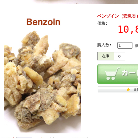
ベンゾイン（安息香） St
価格:
10
購入数:
在庫
○