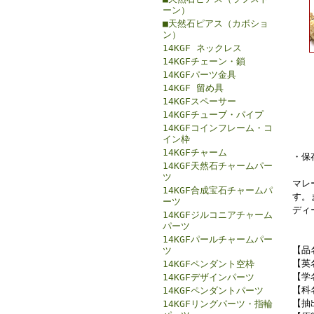
ーン）
■天然石ピアス（カボショ
ン）
14KGF ネックレス
14KGFチェーン・鎖
14KGFパーツ金具
14KGF 留め具
14KGFスペーサー
14KGFチューブ・パイプ
14KGFコインフレーム・コ
イン枠
14KGFチャーム
・保
14KGF天然石チャームパー
ツ
マレ
14KGF合成宝石チャームパ
す。
ーツ
ディ
14KGFジルコニアチャーム
パーツ
14KGFパールチャームパー
【品
ツ
【英名
14KGFペンダント空枠
【学名
14KGFデザインパーツ
【科
14KGFペンダントパーツ
【抽
14KGFリングパーツ・指輪