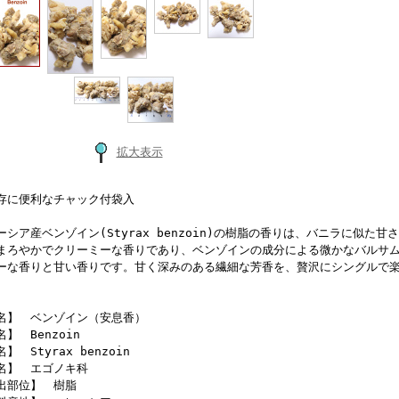
拡大表示
存に便利なチャック付袋入
ーシア産ベンゾイン(Styrax benzoin)の樹脂の香りは、バニラに似た
まろやかでクリーミーな香りであり、ベンゾインの成分による微かなバルサ
ーな香りと甘い香りです。甘く深みのある繊細な芳香を、贅沢にシングルで
名】 ベンゾイン（安息香）
】 Benzoin
】 Styrax benzoin
名】 エゴノキ科
出部位】 樹脂