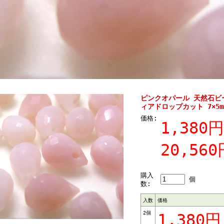
ピンクオパール 天然石ビ
ィアドロップカット 7×5m
価格:
1,380円
20,560
購入
個
数:
入数
価格
2個
1,380円