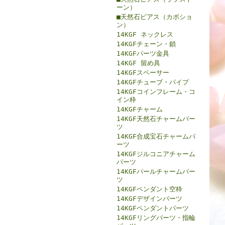
ーン）
■天然石ピアス（カボショ
ン）
14KGF ネックレス
14KGFチェーン・鎖
14KGFパーツ金具
14KGF 留め具
14KGFスペーサー
14KGFチューブ・パイプ
14KGFコインフレーム・コ
イン枠
14KGFチャーム
14KGF天然石チャームパー
ツ
14KGF合成宝石チャームパ
ーツ
14KGFジルコニアチャーム
パーツ
14KGFパールチャームパー
ツ
14KGFペンダント空枠
14KGFデザインパーツ
14KGFペンダントパーツ
14KGFリングパーツ・指輪