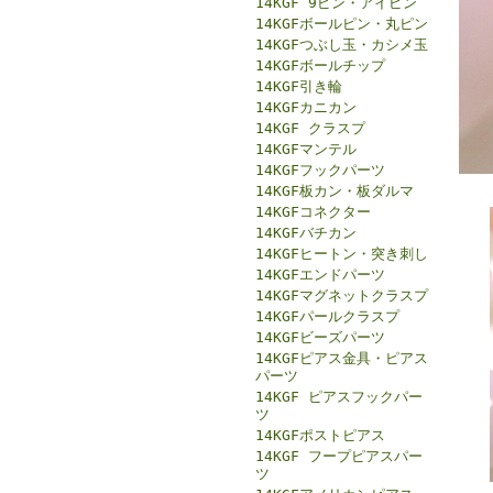
14KGF 9ピン・アイピン
14KGFボールピン・丸ピン
14KGFつぶし玉・カシメ玉
14KGFボールチップ
14KGF引き輪
14KGFカニカン
14KGF クラスプ
14KGFマンテル
14KGFフックパーツ
14KGF板カン・板ダルマ
14KGFコネクター
14KGFバチカン
14KGFヒートン・突き刺し
14KGFエンドパーツ
14KGFマグネットクラスプ
14KGFパールクラスプ
14KGFビーズパーツ
14KGFピアス金具・ピアス
パーツ
14KGF ピアスフックパー
ツ
14KGFポストピアス
14KGF フープピアスパー
ツ