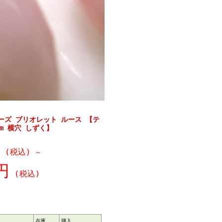
ーズ ブリオレット ルース 【テ
m 横穴 しずく】
(税込)
～
円
(税込)
在庫
購入