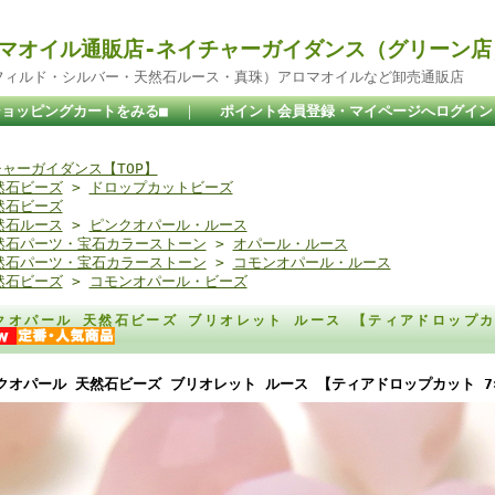
マオイル通販店-ネイチャーガイダンス（グリーン店
ドフィルド・シルバー・天然石ルース・真珠）アロマオイルなど卸売通販店
ショッピングカートをみる■
｜
ポイント会員登録・マイページへログイン
ャーガイダンス【TOP】
然石ビーズ
>
ドロップカットビーズ
然石ビーズ
然石ルース
>
ピンクオパール・ルース
然石パーツ・宝石カラーストーン
>
オパール・ルース
然石パーツ・宝石カラーストーン
>
コモンオパール・ルース
然石ビーズ
>
コモンオパール・ビーズ
クオパール 天然石ビーズ ブリオレット ルース 【ティアドロップカッ
クオパール 天然石ビーズ ブリオレット ルース 【ティアドロップカット 7×