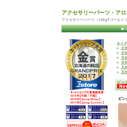
アクセサリーパーツ・アロ
アクセサリーパーツ（14kgfゴール
■
ネイチ
>
天
>
天
>
天
>
天
>
天
>
天
ピン
ピン