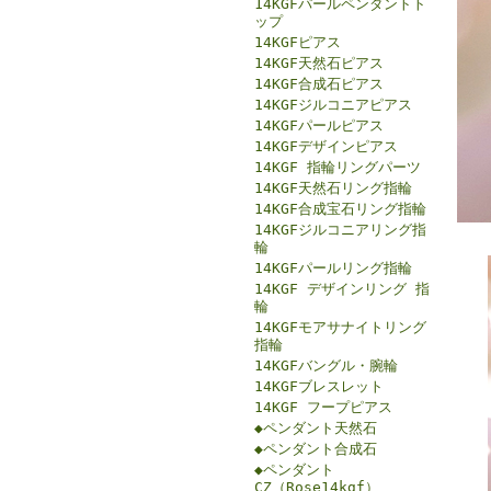
14KGFパールペンダントト
ップ
14KGFピアス
14KGF天然石ピアス
14KGF合成石ピアス
14KGFジルコニアピアス
14KGFパールピアス
14KGFデザインピアス
14KGF 指輪リングパーツ
14KGF天然石リング指輪
14KGF合成宝石リング指輪
14KGFジルコニアリング指
輪
14KGFパールリング指輪
14KGF デザインリング 指
輪
14KGFモアサナイトリング
指輪
14KGFバングル・腕輪
14KGFブレスレット
14KGF フープピアス
◆ペンダント天然石
◆ペンダント合成石
◆ペンダント
CZ（Rose14kgf）