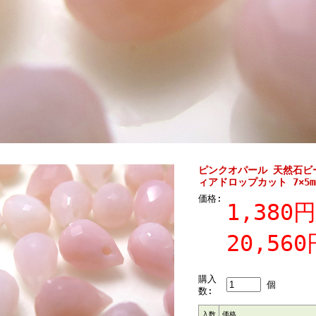
ピンクオパール 天然石ビ
ィアドロップカット 7×5m
価格:
1,380円
20,560
購入
個
数:
入数
価格