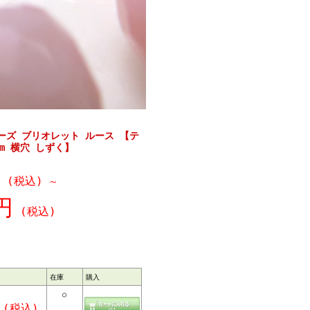
ーズ ブリオレット ルース 【テ
m 横穴 しずく】
(税込)
～
円
(税込)
在庫
購入
○
(税込)