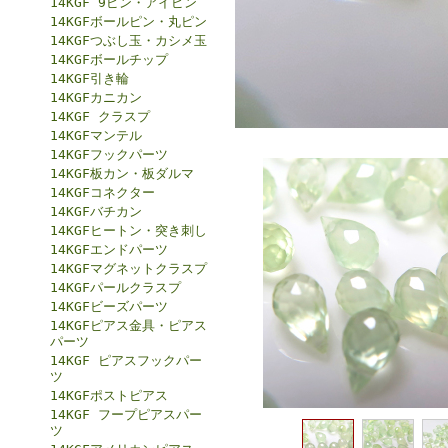
14KGF 9ピン・アイピン
14KGFボールピン・丸ピン
14KGFつぶし玉・カシメ玉
14KGFボールチップ
14KGF引き輪
14KGFカニカン
14KGF クラスプ
14KGFマンテル
14KGFフックパーツ
14KGF板カン・板ダルマ
14KGFコネクター
14KGFバチカン
14KGFヒートン・突き刺し
14KGFエンドパーツ
14KGFマグネットクラスプ
14KGFパールクラスプ
14KGFビーズパーツ
14KGFピアス金具・ピアス
パーツ
14KGF ピアスフックパー
ツ
14KGFポストピアス
14KGF フープピアスパー
ツ