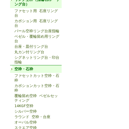
ング台）
ファセット用 石座リング
台
カボション用 石座リング
台
パール空枠リング台座指輪
ベゼル・覆輪留め用リング
台
台座・皿付リング台
丸カン付リング台
シグネットリング台・印台
指輪
空枠・石枠
ファセットカット空枠・石
枠
カボションカット空枠・石
枠
覆輪留め空枠 ベゼルセッ
ティング
14KGF空枠
シルバー空枠
ラウンド 空枠・台座
オーバル空枠
スクエア空枠