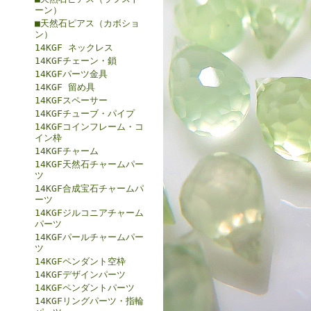
ーン）
■天然石ピアス（カボショ
ン）
14KGF ネックレス
14KGFチェーン・鎖
14KGFパーツ金具
14KGF 留め具
14KGFスペーサー
14KGFチューブ・パイプ
14KGFコインフレーム・コ
イン枠
14KGFチャーム
14KGF天然石チャームパー
ツ
14KGF合成宝石チャームパ
ーツ
14KGFジルコニアチャーム
パーツ
14KGFパールチャームパー
ツ
14KGFペンダント空枠
14KGFデザインパーツ
14KGFペンダントパーツ
14KGFリングパーツ・指輪