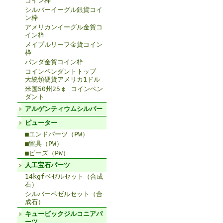
コイン枠
シルバーイーグル銀貨コイ
ン枠
アメリカンイーグル金貨コ
イン枠
メイプルリーフ金貨コイン
枠
パンダ金貨コイン枠
コインペンダントトップ
大統領硬貨アメリカ1ドル
米国50州25￠ コインペン
ダント
アルゲンティウムシルバー
ピューター
■エンドパーツ（PW）
■留具（PW）
■ビーズ（PW）
人工宝石パーツ
14kgfベゼルセット（合成
石）
シルバーベゼルセット（合
成石）
キュービックジルコニアパ
ーツ