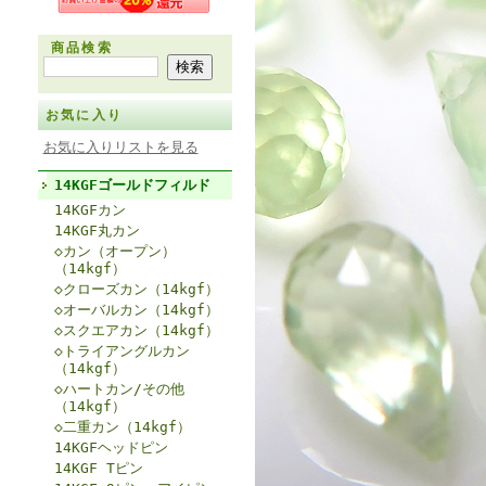
商品検索
お気に入り
お気に入りリストを見る
14KGFゴールドフィルド
14KGFカン
14KGF丸カン
◇カン（オープン）
（14kgf）
◇クローズカン（14kgf）
◇オーバルカン（14kgf）
◇スクエアカン（14kgf）
◇トライアングルカン
（14kgf）
◇ハートカン/その他
（14kgf）
◇二重カン（14kgf）
14KGFヘッドピン
14KGF Tピン