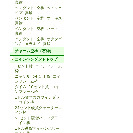
真鍮
ペンダント 空枠 ペアシェ
イプ 真鍮
ペンダント 空枠 マーキス
真鍮
ペンダント 空枠 ハート
真鍮
ペンダント 空枠 オクタゴ
ン/エメラルド 真鍮
チャーム空枠（石枠）
コインペンダントトップ
1セント貨 コインフレーム
枠
ニッケル 5セント貨 コイ
ンフレーム枠
ダイム 10セント貨 コイ
ンフレーム枠
1ドル貨サカガウィアダラ
ーコイン枠
25セント硬貨クォーターコ
イン枠
50セント硬貨ハーフダラー
コイン枠
1ドル硬貨アイゼンハワー