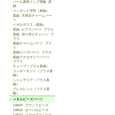
パール真珠リング指輪 真
鍮
ペンダント空枠（真鍮）
真鍮 天然石チャームパー
ツ
ベゼルガラス（真鍮）
真鍮 ピアスパーツ ブラス
真鍮 切り売りチェーン ブ
ラス
真鍮チャームパーツ ブラ
ス
真鍮ビーズパーツ ブラス
真鍮アクセサリーパーツ
ブラス
チューブ（ブラス真鍮）
コンポーネント（ブラス真
鍮）
シャンデリア（ブラス真
鍮）
ブレスレット（ブラス真
鍮）
メタルビーズパーツ
14KGF ラウンドビーズ
14KGF オーバルビーズ
14KGF スターダストビー