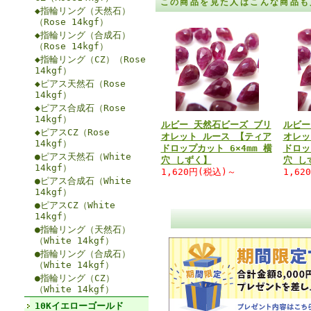
この商品を見た人はこんな商品も
◆指輪リング（天然石）
（Rose 14kgf）
◆指輪リング（合成石）
（Rose 14kgf）
◆指輪リング（CZ）（Rose
14kgf）
◆ピアス天然石（Rose
14kgf）
◆ピアス合成石（Rose
14kgf）
ルビー 天然石ビーズ ブリ
ルビー
◆ピアスCZ（Rose
オレット ルース 【ティア
オレッ
14kgf）
ドロップカット 6×4mm 横
ドロッ
●ピアス天然石（White
穴 しずく】
穴 し
14kgf）
1,620円(税込)～
1,62
●ピアス合成石（White
14kgf）
●ピアスCZ（White
14kgf）
●指輪リング（天然石）
（White 14kgf）
●指輪リング（合成石）
（White 14kgf）
●指輪リング（CZ）
（White 14kgf）
10Kイエローゴールド