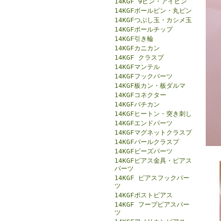
14KGF 9ピン・アイピン
14KGFボールピン・丸ピン
14KGFつぶし玉・カシメ玉
14KGFボールチップ
14KGF引き輪
14KGFカニカン
14KGF クラスプ
14KGFマンテル
14KGFフックパーツ
14KGF板カン・板ダルマ
14KGFコネクター
14KGFバチカン
14KGFヒートン・突き刺し
14KGFエンドパーツ
14KGFマグネットクラスプ
14KGFパールクラスプ
14KGFビーズパーツ
14KGFピアス金具・ピアス
パーツ
14KGF ピアスフックパー
ツ
14KGFポストピアス
14KGF フープピアスパー
ツ