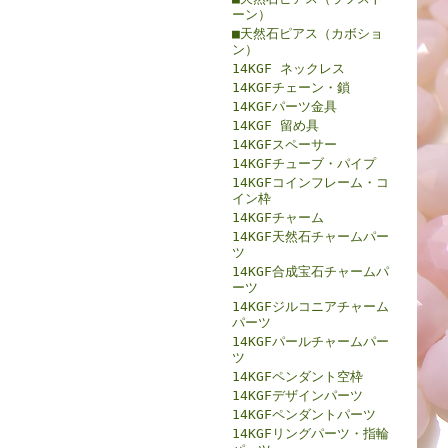
ーン）
■天然石ピアス（カボショ
ン）
14KGF ネックレス
14KGFチェーン・鎖
14KGFパーツ金具
14KGF 留め具
14KGFスペーサー
14KGFチューブ・パイプ
14KGFコインフレーム・コ
イン枠
14KGFチャーム
14KGF天然石チャームパー
ツ
14KGF合成宝石チャームパ
ーツ
14KGFジルコニアチャーム
パーツ
14KGFパールチャームパー
ツ
14KGFペンダント空枠
14KGFデザインパーツ
14KGFペンダントパーツ
14KGFリングパーツ・指輪