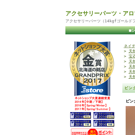
アクセサリーパーツ・アロ
アクセサリーパーツ（14kgfゴール
■
ネイチ
>
天
>
宝
>
天
>
天
>
天
>
天
ピン
ピン