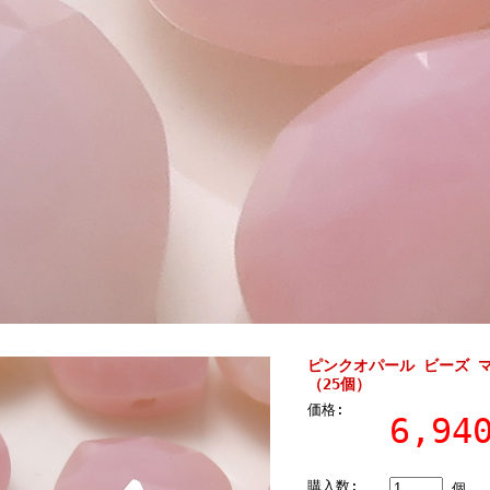
ピンクオパール ビーズ マ
（25個）
価格:
6,9
購入数:
個