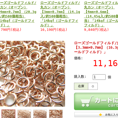
ーズゴールドフィルド/
ローズゴールドフィルド/
ローズゴールドフィル
カン（オープン）
丸カン（オープン）
丸カン（オープン）
4mm×0.7mm】（20.3g
【3mm×0.7mm】（14.1g
【4mm×0.6mm】
/約500個相当）
入/約500個相当）
（14.45g入/約500
14kgf（ゴールドフィ
「14kgf（ゴールドフィ
当）「14kgf（ゴー
ド）」
ルド）」
フィルド）」
,790円(税込)
16,190円(税込)
9,840円(税込)
ローズゴールドフィルド/
【3.3mm×0.7mm】（16
ールドフィルド）」
価格:
11,1
購入数:
個
在庫
○