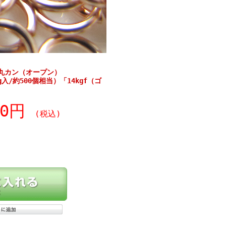
丸カン（オープン）
.3g入/約500個相当）「14kgf（ゴ
60円
(税込)