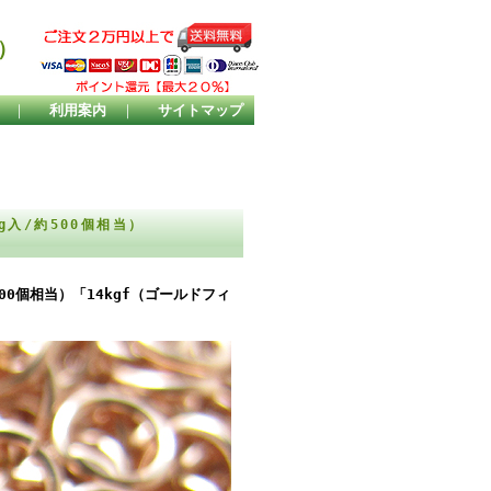
）
｜
利用案内
｜
サイトマップ
g入/約500個相当）
500個相当）「14kgf（ゴールドフィ