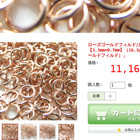
ローズゴールドフィルド/
【3.3mm×0.7mm】（16
ールドフィルド）」
価格:
11,1
購入数:
個
在庫
○