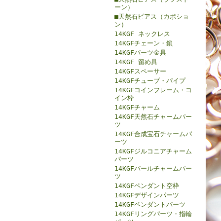
ーン）
■天然石ピアス（カボショ
ン）
14KGF ネックレス
14KGFチェーン・鎖
14KGFパーツ金具
14KGF 留め具
14KGFスペーサー
14KGFチューブ・パイプ
14KGFコインフレーム・コ
イン枠
14KGFチャーム
14KGF天然石チャームパー
ツ
14KGF合成宝石チャームパ
ーツ
14KGFジルコニアチャーム
パーツ
14KGFパールチャームパー
ツ
14KGFペンダント空枠
14KGFデザインパーツ
14KGFペンダントパーツ
14KGFリングパーツ・指輪