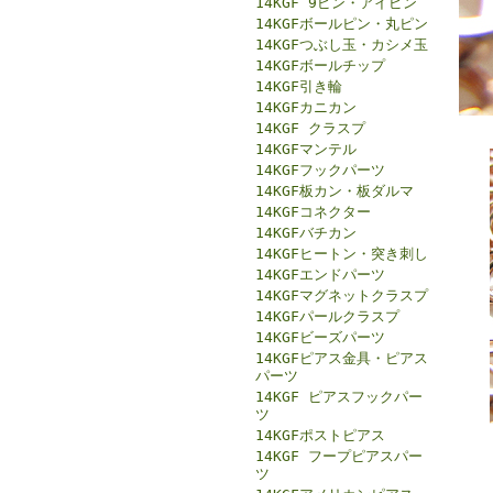
14KGF 9ピン・アイピン
14KGFボールピン・丸ピン
14KGFつぶし玉・カシメ玉
14KGFボールチップ
14KGF引き輪
14KGFカニカン
14KGF クラスプ
14KGFマンテル
14KGFフックパーツ
14KGF板カン・板ダルマ
14KGFコネクター
14KGFバチカン
14KGFヒートン・突き刺し
14KGFエンドパーツ
14KGFマグネットクラスプ
14KGFパールクラスプ
14KGFビーズパーツ
14KGFピアス金具・ピアス
パーツ
14KGF ピアスフックパー
ツ
14KGFポストピアス
14KGF フープピアスパー
ツ