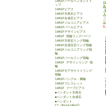
14KGFパールペンダントト
ロ
ップ
丸
14KGFピアス
【
14KGF天然石ピアス
入
14KGF合成石ピアス
「
14KGFジルコニアピアス
ル
9
14KGFパールピアス
14KGFデザインピアス
14KGF 指輪リングパーツ
14KGF天然石リング指輪
14KGF合成宝石リング指輪
14KGFジルコニアリング指
輪
14KGFパールリング指輪
14KGF デザインリング 指
輪
14KGFモアサナイトリング
指輪
14KGFバングル・腕輪
14KGFブレスレット
14KGF フープピアス
◆ペンダント天然石
◆ペンダント合成石
◆ペンダント
CZ（Rose14kgf）