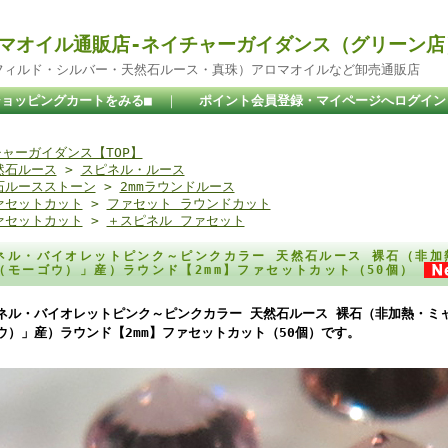
マオイル通販店-ネイチャーガイダンス（グリーン店
ドフィルド・シルバー・天然石ルース・真珠）アロマオイルなど卸売通販店
ショッピングカートをみる■
｜
ポイント会員登録・マイページへログイン
ャーガイダンス【TOP】
然石ルース
>
スピネル・ルース
石ルースストーン
>
2mmラウンドルース
ァセットカット
>
ファセット ラウンドカット
ァセットカット
>
＋スピネル ファセット
ネル・バイオレットピンク～ピンクカラー 天然石ルース 裸石（非加
（モーゴウ）」産）ラウンド【2mm】ファセットカット（50個）
ネル・バイオレットピンク～ピンクカラー 天然石ルース 裸石（非加熱・ミ
ウ）」産）ラウンド【2mm】ファセットカット（50個）です。