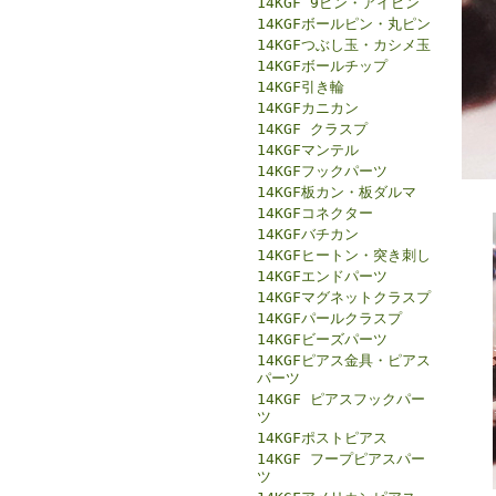
14KGF 9ピン・アイピン
14KGFボールピン・丸ピン
14KGFつぶし玉・カシメ玉
14KGFボールチップ
14KGF引き輪
14KGFカニカン
14KGF クラスプ
14KGFマンテル
14KGFフックパーツ
14KGF板カン・板ダルマ
14KGFコネクター
14KGFバチカン
14KGFヒートン・突き刺し
14KGFエンドパーツ
14KGFマグネットクラスプ
14KGFパールクラスプ
14KGFビーズパーツ
14KGFピアス金具・ピアス
パーツ
14KGF ピアスフックパー
ツ
14KGFポストピアス
14KGF フープピアスパー
ツ