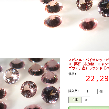
スピネル・バイオレットピ
ス 裸石（非加熱・ミャン
ゴウ）」産）ラウンド【2
価格:
22,2
購入数:
個
在庫
○