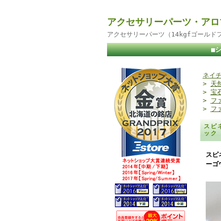
アクセサリーパーツ・アロ
アクセサリーパーツ（14kgfゴール
■
ネイチ
>
天
>
宝
>
フ
>
フ
スピ
ック
スピ
ーゴ