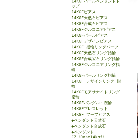
14KGFパールペンダントト
ップ
14KGFピアス
14KGF天然石ピアス
14KGF合成石ピアス
14KGFジルコニアピアス
14KGFパールピアス
14KGFデザインピアス
14KGF 指輪リングパーツ
14KGF天然石リング指輪
14KGF合成宝石リング指輪
14KGFジルコニアリング指
輪
14KGFパールリング指輪
14KGF デザインリング 指
輪
14KGFモアサナイトリング
指輪
14KGFバングル・腕輪
14KGFブレスレット
14KGF フープピアス
◆ペンダント天然石
◆ペンダント合成石
◆ペンダント
CZ（Rose14kgf）