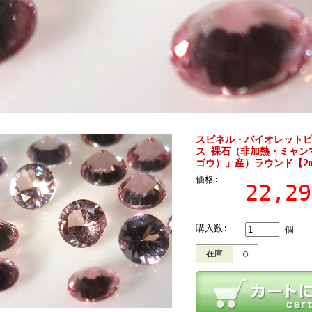
スピネル・バイオレットピ
ス 裸石（非加熱・ミャン
ゴウ）」産）ラウンド【2
価格:
22,2
購入数:
個
在庫
○