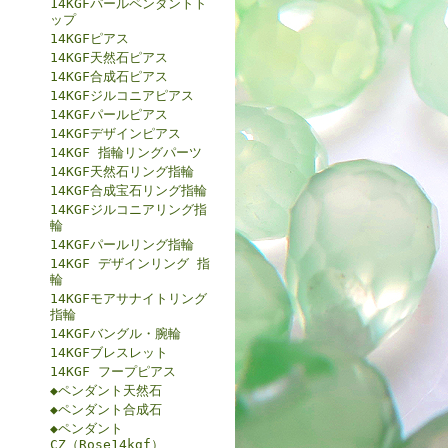
14KGFパールペンダントト
ップ
14KGFピアス
14KGF天然石ピアス
14KGF合成石ピアス
14KGFジルコニアピアス
14KGFパールピアス
14KGFデザインピアス
14KGF 指輪リングパーツ
14KGF天然石リング指輪
14KGF合成宝石リング指輪
14KGFジルコニアリング指
輪
14KGFパールリング指輪
14KGF デザインリング 指
輪
14KGFモアサナイトリング
指輪
14KGFバングル・腕輪
14KGFブレスレット
14KGF フープピアス
◆ペンダント天然石
◆ペンダント合成石
◆ペンダント
CZ（Rose14kgf）