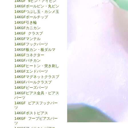
14KGF 9ピン・アイピン
14KGFボールピン・丸ピン
14KGFつぶし玉・カシメ玉
14KGFボールチップ
14KGF引き輪
14KGFカニカン
14KGF クラスプ
14KGFマンテル
14KGFフックパーツ
14KGF板カン・板ダルマ
14KGFコネクター
14KGFバチカン
14KGFヒートン・突き刺し
14KGFエンドパーツ
14KGFマグネットクラスプ
14KGFパールクラスプ
14KGFビーズパーツ
14KGFピアス金具・ピアス
パーツ
14KGF ピアスフックパー
ツ
14KGFポストピアス
14KGF フープピアスパー
ツ