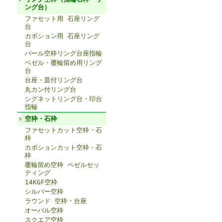
ング台）
ファセット用 石座リング
台
カボション用 石座リング
台
パール空枠リング台座指輪
ベゼル・覆輪留め用リング
台
台座・皿付リング台
丸カン付リング台
シグネットリング台・印台
指輪
空枠・石枠
ファセットカット空枠・石
枠
カボションカット空枠・石
枠
覆輪留め空枠 ベゼルセッ
ティング
14KGF空枠
シルバー空枠
ラウンド 空枠・台座
オーバル空枠
スクエア空枠