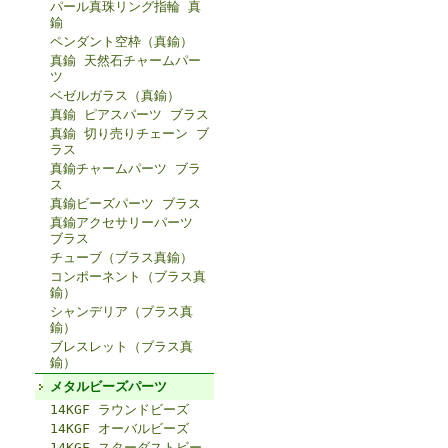
パール真珠リング指輪 真
鍮
ペンダント空枠（真鍮）
真鍮 天然石チャームパー
ツ
ベゼルガラス（真鍮）
真鍮 ピアスパーツ ブラス
真鍮 切り売りチェーン ブ
ラス
真鍮チャームパーツ ブラ
ス
真鍮ビーズパーツ ブラス
真鍮アクセサリーパーツ
ブラス
チューブ（ブラス真鍮）
コンポーネント（ブラス真
鍮）
シャンデリア（ブラス真
鍮）
ブレスレット（ブラス真
鍮）
メタルビーズパーツ
14KGF ラウンドビーズ
14KGF オーバルビーズ
14KGF スターダストビー