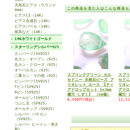
天然石ピアス（ラウンド
この商品を見た人はこんな商品も
4mm）
ピアスCZ（14K）
ピアス合成石（14K）
ピアスパール（14K）
留具など（14K）
14Kホワイトゴールド
スターリングシルバー925
カンパーツ(SV925)
丸カン・オープン（925）
丸カン・クローズ（925）
オーバルカン（925）
スプリンググリーン カル
スプリ
二重カン・その他（925）
セドニー 天然石ビーズ ブ
セドニ
ピンパーツ(SV925)
リオレット ルース 【ティ
リオレ
Tピン(SV925)
アドロップカット 5×3mm
アドロ
9ピン(SV925)
横穴 しずく】 （50個）
横穴 
ボールピン(SV925)
6,590円(税込)
12,5
つぶし玉（SV925）
ボールチップ（SV925）
シルバー バチカン
（SV925）
シルバー ヒートン・突き
刺し