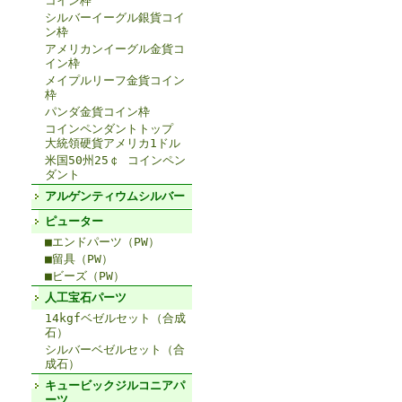
コイン枠
シルバーイーグル銀貨コイ
ン枠
アメリカンイーグル金貨コ
イン枠
メイプルリーフ金貨コイン
枠
パンダ金貨コイン枠
コインペンダントトップ
大統領硬貨アメリカ1ドル
米国50州25￠ コインペン
ダント
アルゲンティウムシルバー
ピューター
■エンドパーツ（PW）
■留具（PW）
■ビーズ（PW）
人工宝石パーツ
14kgfベゼルセット（合成
石）
シルバーベゼルセット（合
成石）
キュービックジルコニアパ
ーツ