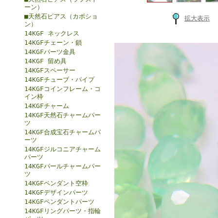
ーン）
■天然石ピアス（カボショ
拡大表示
ン）
14KGF ネックレス
14KGFチェーン・鎖
14KGFパーツ金具
14KGF 留め具
14KGFスペーサー
14KGFチューブ・パイプ
14KGFコインフレーム・コ
イン枠
14KGFチャーム
14KGF天然石チャームパー
ツ
14KGF合成宝石チャームパ
ーツ
14KGFジルコニアチャーム
パーツ
14KGFパールチャームパー
ツ
14KGFペンダント空枠
14KGFデザインパーツ
14KGFペンダントパーツ
14KGFリングパーツ・指輪