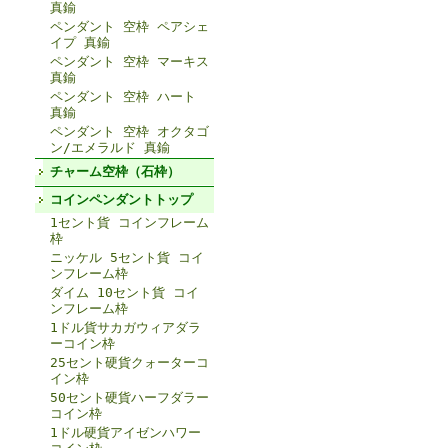
真鍮
ペンダント 空枠 ペアシェ
イプ 真鍮
ペンダント 空枠 マーキス
真鍮
ペンダント 空枠 ハート
真鍮
ペンダント 空枠 オクタゴ
ン/エメラルド 真鍮
チャーム空枠（石枠）
コインペンダントトップ
1セント貨 コインフレーム
枠
ニッケル 5セント貨 コイ
ンフレーム枠
ダイム 10セント貨 コイ
ンフレーム枠
1ドル貨サカガウィアダラ
ーコイン枠
25セント硬貨クォーターコ
イン枠
50セント硬貨ハーフダラー
コイン枠
1ドル硬貨アイゼンハワー