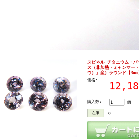
スピネル チタニウム・パ
ス（非加熱・ミャンマー
ウ）」産）ラウンド【3m
価格:
12,1
購入数:
個
在庫
○