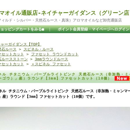
マオイル通販店-ネイチャーガイダンス（グリーン店
ドフィルド・シルバー・天然石ルース・真珠）アロマオイルなど卸売通販店
ショッピングカートをみる■
｜
ポイント会員登録・マイページへログイン
ャーガイダンス【TOP】
然石ルース
>
スピネル・ルース
ァセットカット
>
ファセット ラウンドカット
石ルースストーン
>
3mmラウンドルース
ァセットカット
>
＋スピネル ファセット
ネル チタニウム・パープルライトピンク 天然石ルース（非加熱・ミ
ーゴウ）」産）ラウンド【3mm】ファセットカット（10個）
ネル チタニウム・パープルライトピンク 天然石ルース（非加熱・ミャンマ
」産）ラウンド【3mm】ファセットカット（10個）です。