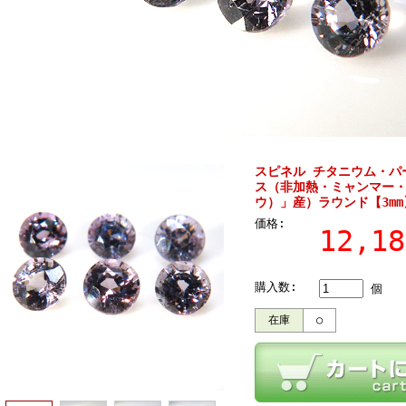
スピネル チタニウム・パ
ス（非加熱・ミャンマー
ウ）」産）ラウンド【3m
価格:
12,1
購入数:
個
在庫
○