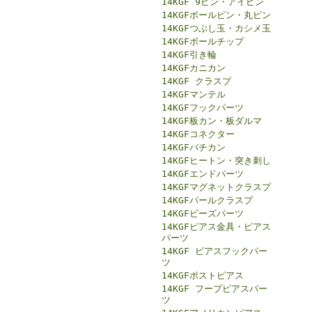
14KGF 9ピン・アイピン
14KGFボールピン・丸ピン
14KGFつぶし玉・カシメ玉
14KGFボールチップ
14KGF引き輪
14KGFカニカン
14KGF クラスプ
14KGFマンテル
14KGFフックパーツ
14KGF板カン・板ダルマ
14KGFコネクター
14KGFバチカン
14KGFヒートン・突き刺し
14KGFエンドパーツ
14KGFマグネットクラスプ
14KGFパールクラスプ
14KGFビーズパーツ
14KGFピアス金具・ピアス
パーツ
14KGF ピアスフックパー
ツ
14KGFポストピアス
14KGF フープピアスパー
ツ