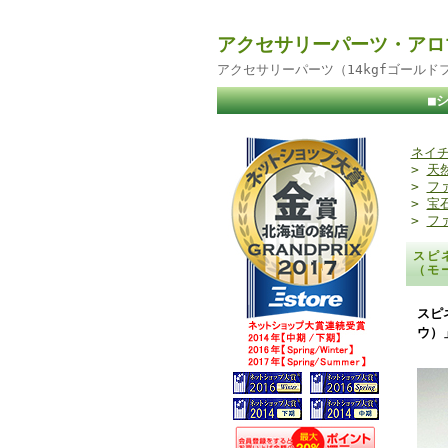
アクセサリーパーツ・アロ
アクセサリーパーツ（14kgfゴール
■
ネイチ
>
天
>
フ
>
宝
>
フ
スピ
（モ
スピ
ウ）