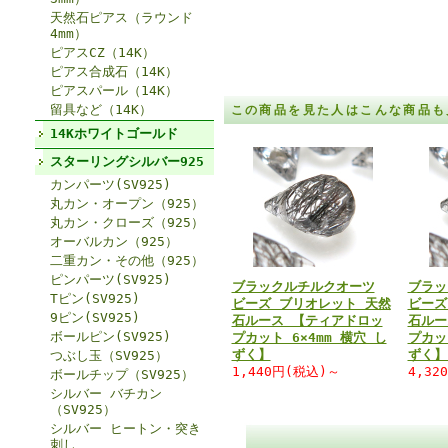
天然石ピアス（ラウンド
4mm）
ピアスCZ（14K）
ピアス合成石（14K）
ピアスパール（14K）
留具など（14K）
この商品を見た人はこんな商品も
14Kホワイトゴールド
スターリングシルバー925
カンパーツ(SV925)
丸カン・オープン（925）
丸カン・クローズ（925）
オーバルカン（925）
二重カン・その他（925）
ピンパーツ(SV925)
ブラックルチルクオーツ
ブラッ
Tピン(SV925)
ビーズ ブリオレット 天然
ビーズ
9ピン(SV925)
石ルース 【ティアドロッ
石ルー
ボールピン(SV925)
プカット 6×4mm 横穴 し
プカッ
ずく】
ずく】
つぶし玉（SV925）
1,440円(税込)～
4,32
ボールチップ（SV925）
シルバー バチカン
（SV925）
シルバー ヒートン・突き
刺し