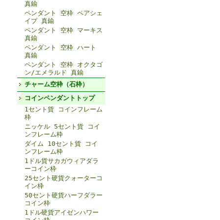
真鍮
ペンダント 空枠 ペアシェ
イプ 真鍮
ペンダント 空枠 マーキス
真鍮
ペンダント 空枠 ハート
真鍮
ペンダント 空枠 オクタゴ
ン/エメラルド 真鍮
チャーム空枠（石枠）
コインペンダントトップ
1セント貨 コインフレーム
枠
ニッケル 5セント貨 コイ
ンフレーム枠
ダイム 10セント貨 コイ
ンフレーム枠
1ドル貨サカガウィアダラ
ーコイン枠
25セント硬貨クォーターコ
イン枠
50セント硬貨ハーフダラー
コイン枠
1ドル硬貨アイゼンハワー