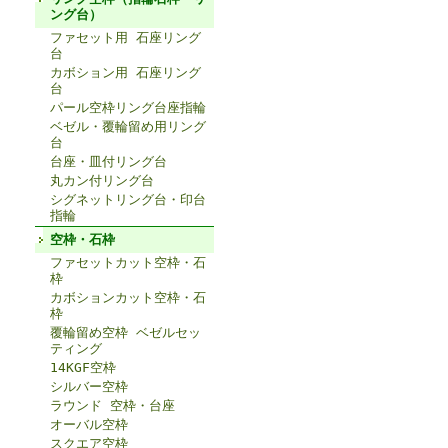
ング台）
ファセット用 石座リング
台
カボション用 石座リング
台
パール空枠リング台座指輪
ベゼル・覆輪留め用リング
台
台座・皿付リング台
丸カン付リング台
シグネットリング台・印台
指輪
空枠・石枠
ファセットカット空枠・石
枠
カボションカット空枠・石
枠
覆輪留め空枠 ベゼルセッ
ティング
14KGF空枠
シルバー空枠
ラウンド 空枠・台座
オーバル空枠
スクエア空枠