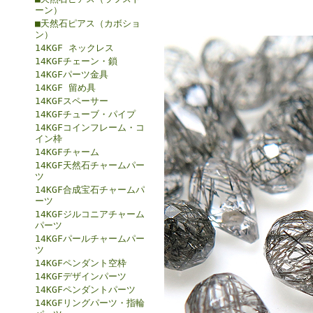
ーン）
■天然石ピアス（カボショ
ン）
14KGF ネックレス
14KGFチェーン・鎖
14KGFパーツ金具
14KGF 留め具
14KGFスペーサー
14KGFチューブ・パイプ
14KGFコインフレーム・コ
イン枠
14KGFチャーム
14KGF天然石チャームパー
ツ
14KGF合成宝石チャームパ
ーツ
14KGFジルコニアチャーム
パーツ
14KGFパールチャームパー
ツ
14KGFペンダント空枠
14KGFデザインパーツ
14KGFペンダントパーツ
14KGFリングパーツ・指輪