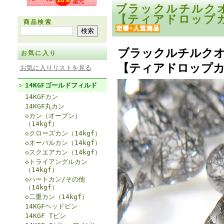
ブラックルチルクオ
【ティアドロップカ
商品検索
ブラックルチルクオ
お気に入り
【ティアドロップカッ
お気に入りリストを見る
14KGFゴールドフィルド
14KGFカン
14KGF丸カン
◇カン（オープン）
（14kgf）
◇クローズカン（14kgf）
◇オーバルカン（14kgf）
◇スクエアカン（14kgf）
◇トライアングルカン
（14kgf）
◇ハートカン/その他
（14kgf）
◇二重カン（14kgf）
14KGFヘッドピン
14KGF Tピン