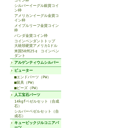
コイン枠
シルバーイーグル銀貨コイ
ン枠
アメリカンイーグル金貨コ
イン枠
メイプルリーフ金貨コイン
枠
パンダ金貨コイン枠
コインペンダントトップ
大統領硬貨アメリカ1ドル
米国50州25￠ コインペン
ダント
アルゲンティウムシルバー
ピューター
■エンドパーツ（PW）
■留具（PW）
■ビーズ（PW）
人工宝石パーツ
14kgfベゼルセット（合成
石）
シルバーベゼルセット（合
成石）
キュービックジルコニアパ
ーツ