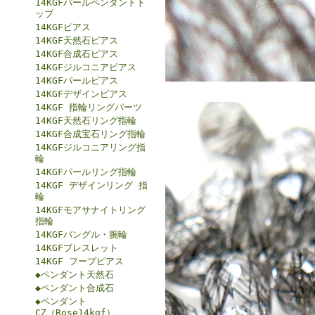
14KGFパールペンダントト
ップ
14KGFピアス
14KGF天然石ピアス
14KGF合成石ピアス
14KGFジルコニアピアス
14KGFパールピアス
14KGFデザインピアス
14KGF 指輪リングパーツ
14KGF天然石リング指輪
14KGF合成宝石リング指輪
14KGFジルコニアリング指
輪
14KGFパールリング指輪
14KGF デザインリング 指
輪
14KGFモアサナイトリング
指輪
14KGFバングル・腕輪
14KGFブレスレット
14KGF フープピアス
◆ペンダント天然石
◆ペンダント合成石
◆ペンダント
CZ（Rose14kgf）