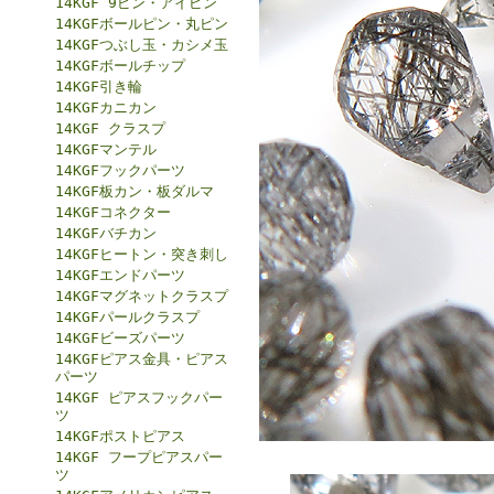
14KGF 9ピン・アイピン
14KGFボールピン・丸ピン
14KGFつぶし玉・カシメ玉
14KGFボールチップ
14KGF引き輪
14KGFカニカン
14KGF クラスプ
14KGFマンテル
14KGFフックパーツ
14KGF板カン・板ダルマ
14KGFコネクター
14KGFバチカン
14KGFヒートン・突き刺し
14KGFエンドパーツ
14KGFマグネットクラスプ
14KGFパールクラスプ
14KGFビーズパーツ
14KGFピアス金具・ピアス
パーツ
14KGF ピアスフックパー
ツ
14KGFポストピアス
14KGF フープピアスパー
ツ