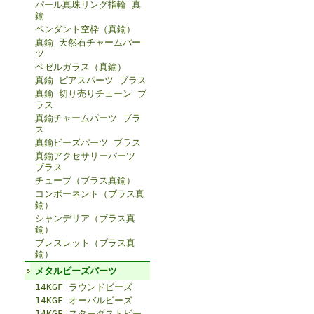
パール真珠リング指輪 真
鍮
ペンダント空枠（真鍮）
真鍮 天然石チャームパー
ツ
ベゼルガラス（真鍮）
真鍮 ピアスパーツ ブラス
真鍮 切り売りチェーン ブ
ラス
真鍮チャームパーツ ブラ
ス
真鍮ビーズパーツ ブラス
真鍮アクセサリーパーツ
ブラス
チューブ（ブラス真鍮）
コンポーネント（ブラス真
鍮）
シャンデリア（ブラス真
鍮）
ブレスレット（ブラス真
鍮）
メタルビーズパーツ
14KGF ラウンドビーズ
14KGF オーバルビーズ
14KGF スターダストビー